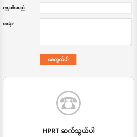
ကုမ္ပဏီအမည်
စာလုံး
*
HPRT ဆက်သွယ်ပါ