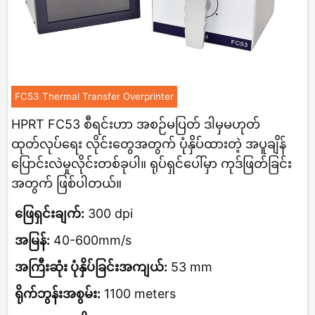
FC53 Thermal Transfer Overprinter
HPRT FC53 စီရင်းဟာ အစဉ်မပြတ် ဒါမှမဟုတ်
ထုတ်လုပ်ရေး လိုင်းတွေအတွက် ပုံနှိပ်ထားတဲ့ အပူချိန်
ပြောင်းလဲမှုလိုင်းတစ်ခုပါ။ ရုပ်ရှင်ပေါ်မှာ ကုဒ်ဖြတ်ခြင်း
အတွက် ဖြစ်ပါတယ်။
ဖြေရှင်းချက်:
300 dpi
အမြန်:
40-600mm/s
အကြီးဆုံး ပုံနှိပ်ခြင်းအကျယ်:
53 mm
ရိုက်ဘွန်းအစွမ်း:
1100 meters