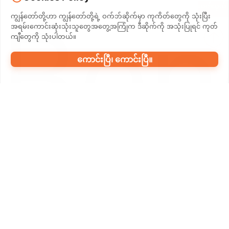
ဆက်သွယ်
Ben
မှု
ကျွန်တော်တို့ဟာ ကျွန်တော်တို့ရဲ့ ဝက်ဘ်ဆိုက်မှာ ကုကိတ်တွေကို သုံးပြီး
အရမ်းကောင်းဆုံးသုံးသူတွေအတွေ့အကြုံက ဒီဆိုက်ကို အသုံးပြုရင် ကုတ်
ကျီတွေကို သုံးပါတယ်။
ကောင်းပြီ၊ ကောင်းပြီ။
● ယုံကြည်မှု:
စာရင်းပုံနှိပ်စက်ကြားမှာ အလိုအလျောက် ရိုဘုန်
စိတ်ဖိစီးမှု ထိန်းချုပ်မှု၊ စာရင်းများကြားမှာ အနည်းဆုံး 0.5မီမီမီ
ကွာ