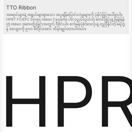
TTO Ribbon
အရောင်များနဲ့ အရွယ်များစွာသော အပူချိန်ပြောင်းလဲမှုများကို ပုံနှိပ်ခြင်းပေါ်မှာပါ။
HPRT FC/EFC Series ribbon Cassette ဟာ လွယ်လွယ်တဲ့ စတင်ခြင်းနဲ့ မြန်မြန်
တဲ့ ribbon အစားထိုးခြင်းအတွက် ဒီဇိုင်းပါ။ စက်မှန်ပုံစံအားလုံးနဲ့ တူညီနိုင်တဲ့ ရေဘွ
န် အလျားကို ၉၀၀ မီတိုင်အောင် ထိန်းချုပ်ထားပါတယ်။
HP