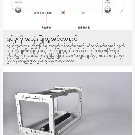
ရုပ်ပုံကို အသုံးပြုသူအင်တာနက်
လွယ်လွယ်တဲ့ မျက်နှာပြင်မှု အတွက် ပရိသတ်များနှင့် ပရိသတ်မှတ်များနှင့် လွယ်
လွယ်တဲ့ မျက်နှာပြင်မှု ခလု အသုံးပြုသူမှတ်သက်သော အင်တာနက်ဖိုင်သည်
မှန်ကန်မှုကို ထောက်ပံ့စေသည်ဖြစ်၍၊ အသေးစိတ်ရှင်းချက်နှင့် စကား စာမျက်နှာ
ပြင် စံပုံစံတည်းဖြတ်ခြင်းကို ထောက်ပံ့ပါတယ်။