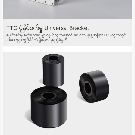
TTO ပုံနှိပ်စက်မှု Universal Bracket
ပေါင်းစပ်မှု စက်များပေါ်မှာ လွယ်လွယ်အောင် ပေါင်းစပ်မှုနဲ့ အခြားTTO ထုတ်လုပ်
ငန်းတွေနဲ့ တူညီနိုင်တဲ့ ရိုးရိုးစင်မှုနဲ့ ပုံစံမှုကို