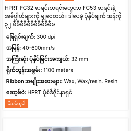
HPRT FC32 စာရင်းစာရင်းတွေဟာ FC53 စာရင်းနဲ့
အဓိပ္ပါယ်များကို မျှဝေတယ်။ ဒါပေမဲ့ ပုံနှိပ်ချက် အနံကို
၃၂ မီမီမီမီမီမီမီမီမီမီမီမ
ဖြေရှင်းချက်:
300 dpi
အမြန်:
40-600mm/s
အကြီးဆုံး ပုံနှိပ်ခြင်းအကျယ်:
32 mm
ရိုက်ဘွန်းအစွမ်း:
1100 meters
Ribbon အမျိုးအစားများ:
Wax, Wax/resin, Resin
ဆော့ဖ်ဝဲ:
HPRT ပုံစံဒီဇိုင်နာရှင်
ပိုသင်ယူပါ