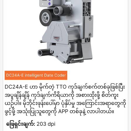
DC24A-E intelligent Date Coder
DC24A-E ဟာ မိုက်တဲ့ TTO ကုဒ်ချက်စက်တစ်ခုဖြစ်ပြီး
အပူချိန်ချိန် ကုဒ်ချက်ကိရိယာကို အစားထိုးဖို့ စိတ်ကူး
ယဉ်ပါ။ မိုဘိုင်းဖုန်းပေါ်မှာ ပုံနှိပ်မှု အကြောင်းအရာတွေကို
ဖွင့်ဖို့ အသုံးပြုသူတွေကို APP တစ်ခုနဲ့ လာပါတယ်။
ဖြေရှင်းချက်:
203 dpi