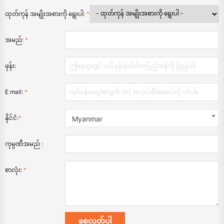
ထုတ်ကုန် အမျိုးအစားကို ရွေးပါ:
*
အမည်:
*
ဖုန်း:
E mail:
*
နိုင်ငံ:
*
Myanmar
ကုမ္ပဏီအမည် :
စာလုံး:
*