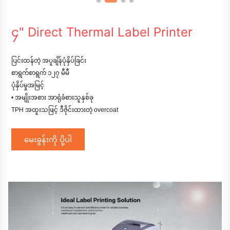
၄" Direct Thermal Label Printer
ပြင်းထန်တဲ့ အပူချိန်ပုံနှိပ်ခြင်း
စာရွက်စာရွက် ၁၂၇ မီမီ
ပုံနှိပ်မှုအမြင့်
• အမျိုးအစား အာရုံခံစားသူနှစ်ခု
TPH အထူးသဖြင့် ဒီဇိုင်းထားတဲ့ overcoat
မေးခွန်းကို ပို့ပါ