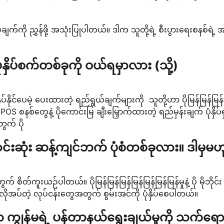
ပ်ချက်ကို ညွှန်ဖို့ အသုံးပြုပါတယ်။ ဒါက သူတို့ရဲ့ စီးပွားရေးစနစ်ရဲ့
နှိပ်စက်တစ်ခုကို ဝယ်ရမှာလား (သို့)
ပ်နိုင်ပေမဲ့ ပေးထားတဲ့ ရည်ရွယ်ချက်များကို သူတို့ဟာ ပိုမြန်မြန်မြန်
S စနစ်တွေနဲ့ ပိုကောင်းမြ ချီးမြှောက်ထားတဲ့ ရည်မှန်းချက် ပုံနှိပ်ရ
တွက် ပို
းဆုံး ဆန့်ကျင်ဘက် ပုံစံတစ်ခုလား။ ဒါမှမဟ
းယဉ်ပါတယ်။ ပိုမြန်မြန်မြန်မြန်မြန်မြန်မြန်မှုနဲ့ ပို မိုဘိုင်း
ိုအပ်တဲ့ လုပ်ငန်းတွေအတွက် စွမ်းအင်ကို ပုံနှိပ်စေပါတယ်။
ာ ကျွန်မရဲ့ ပန်တာနယ်ရွေးချယ်မှုကို သက်ရေ