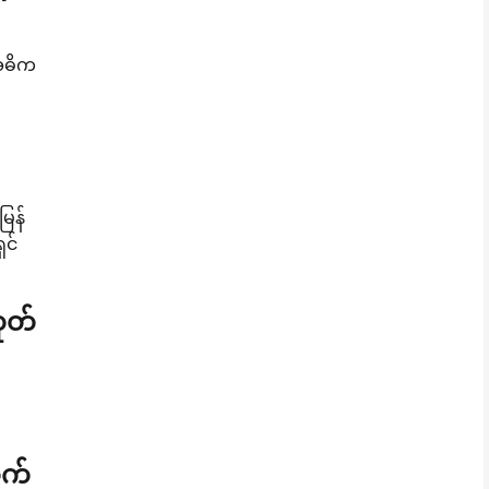
 အဓိက
မြန်
ှင်
ုတ်
ာက်