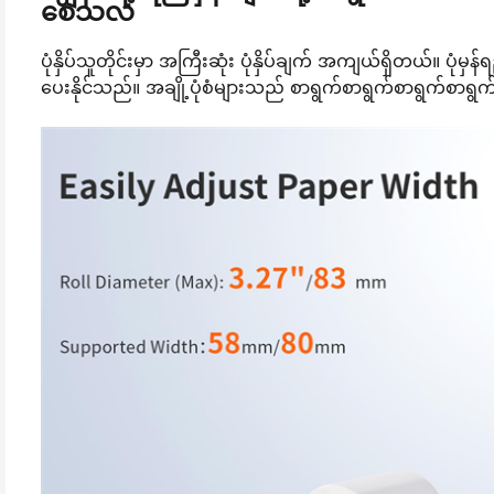
စေသလ
ပုံနှိပ်သူတိုင်းမှာ အကြီးဆုံး ပုံနှိပ်ချက် အကျယ်ရှိတယ်။ ပုံမှ
ပေးနိုင်သည်။ အချို့ပုံစံများသည် စာရွက်စာရွက်စာရွက်စာရွ