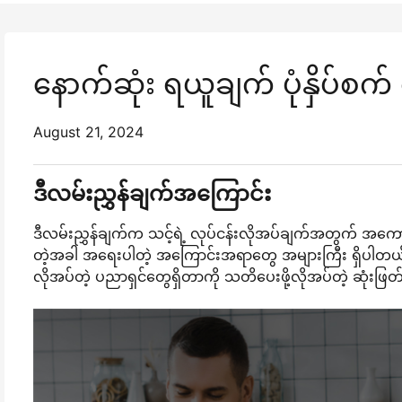
နောက်ဆုံး ရယူချက် ပုံနှိပ်စက်
August 21, 2024
ဒီလမ်းညွှန်ချက်အကြောင်း
ဒီလမ်းညွှန်ချက်က သင့်ရဲ့ လုပ်ငန်းလိုအပ်ချက်အတွက် အကောင်းဆ
တဲ့အခါ အရေးပါတဲ့ အကြောင်းအရာတွေ အများကြီး ရှိပါတယ်။ သင
လိုအပ်တဲ့ ပညာရှင်တွေရှိတာကို သတိပေးဖို့လိုအပ်တဲ့ ဆုံးဖြတ်ခ