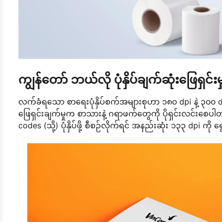
ကျွန်တော် ဘယ်လို ပုံနှိပ်ချက်ဆုံးဖြေရှင်
လက်ခံရသော စာရေးပုံနှိပ်စက်အများစုဟာ ၁၈၀ dpi နဲ့ ၃၀၀ dp
ဖြေရှင်းချက်မှုက စာသားနဲ့ ဂရာဖက်တွေကို ပိုရှင်းလင်းစ
codes (သို့) ပုံနှိပ်ဖို့ စီစဉ်လိုက်ရင် အနည်းဆုံး ၁၃၃ dpi ကို 