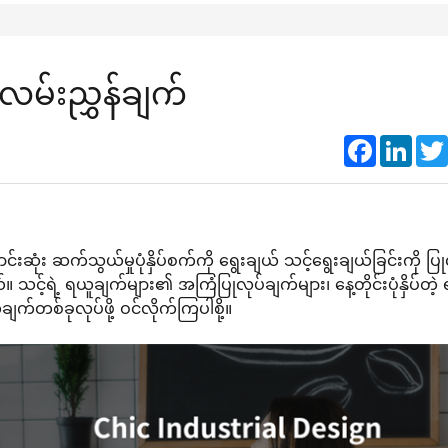
 လမ်းညွှန်ချက်
Faceboo
Link
ုံး ဆက်သွယ်မှုပုံနှိပ်စက်ကို ရွေးချယ် သင့်ရွေးချယ်ခြင်းကို ပြု
့်ရဲ့ ရယူချက်များ၏ အကြံပြုလုပ်ချက်များ၊ နေ့တိုင်းပုံနှိပ်တဲ့
ျက်တစ်ခုလုပ်ဖို့ ဝင်လိုက်ကြပါစို့။