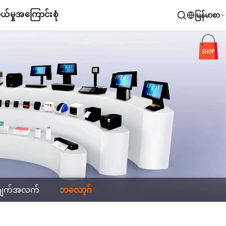
်မှု
အကြောင်းစုံ
မြန်မာစာ
ချက်အလက်
ဘလော့ဂ်