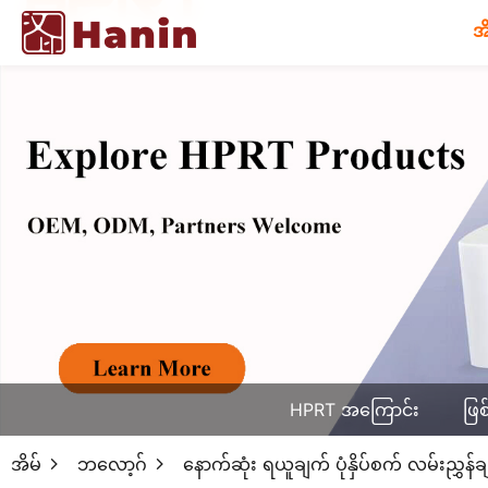
အ
HPRT အကြောင်း
ဖြစ
အိမ်
ဘလော့ဂ်
နောက်ဆုံး ရယူချက် ပုံနှိပ်စက် လမ်းညွှန်ခ