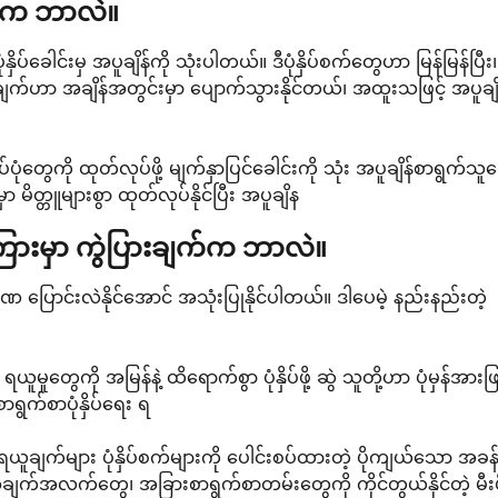
တွေက ဘာလဲ။
 ပုံနှိပ်ခေါင်းမှ အပူချိန်ကို သုံးပါတယ်။ ဒီပုံနှိပ်စက်တွေဟာ မြန်မြန်ပြီး၊
ပ်ချက်ဟာ အချိန်အတွင်းမှာ ပျောက်သွားနိုင်တယ်၊ အထူးသဖြင့် အပူချိန်
ုံတွေကို ထုတ်လုပ်ဖို့ မျက်နှာပြင်ခေါင်းကို သုံး အပူချိန်စာရွက်သူ
 မိတ္တူများစွာ ထုတ်လုပ်နိုင်ပြီး အပူချိန
စက်ကြားမှာ ကွဲပြားချက်က ဘာလဲ။
ဏ ပြောင်းလဲနိုင်အောင် အသုံးပြုနိုင်ပါတယ်။ ဒါပေမဲ့ နည်းနည်းတဲ့
ှုတွေကို အမြန်နဲ့ ထိရောက်စွာ ပုံနှိပ်ဖို့ ဆွဲ သူတို့ဟာ ပုံမှန်အားဖြင
စာရွက်စာပုံနှိပ်ရေး ရ
ရယူချက်များ ပုံနှိပ်စက်များကို ပေါင်းစပ်ထားတဲ့ ပိုကျယ်သော အခန်
်အလက်တွေ၊ အခြားစာရွက်စာတမ်းတွေကို ကိုင်တွယ်နိုင်တဲ့ မီးဖိ