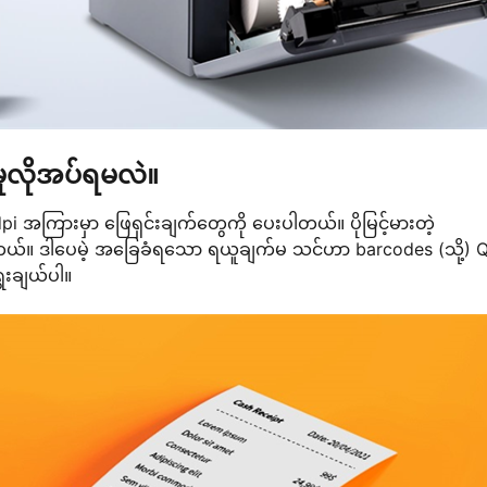
းမှုလိုအပ်ရမလဲ။
i အကြားမှာ ဖြေရှင်းချက်တွေကို ပေးပါတယ်။ ပိုမြင့်မားတဲ့
ေပါတယ်။ ဒါပေမဲ့ အခြေခံရသော ရယူချက်မ သင်ဟာ barcodes (သို့) 
ရွေးချယ်ပါ။