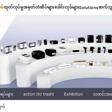
ိမ်
ထုတ်လုပ်မှု
အမှတ်တံဆိပ်များ
ဒေါင်းလုဒ်များ
ဆက်သွယ
Solutions
်ရပ်များ
action (to trash)
Exhibition
သတင်းအ
ျက်