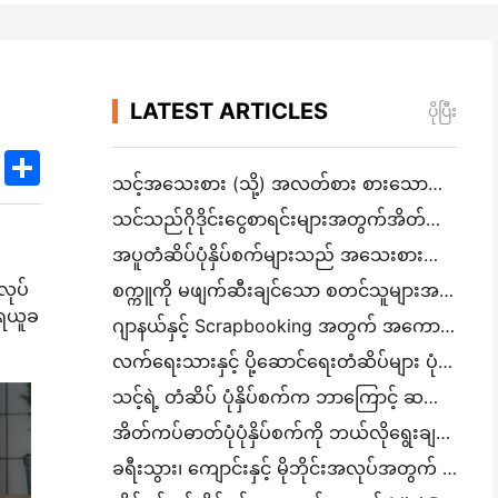
LATEST ARTICLES
ပိုပြီး
k
edIn
Twitter
Share
သင့်အသေးစား (သို့) အလတ်စား စားသောက်ဆိုင်အတွက် မှန်ကန်သော စားသောက်ဆိုင် ဆော့ဝဲလ်ကို ဘယ်လိုရွေ
သင်သည်ဂိုဒိုင်းငွေစာရင်းများအတွက်အိတ်ဆောင် A4 ပုံနှိပ်စက်လိုအပ်သလား? တကယ်တော့ အလုပ်လုပ်တာက ဘာလဲ။
အပူတံဆိပ်ပုံနှိပ်စက်များသည် အသေးစားလုပ်ငန်းထုတ်ကုန်များအတွက် ရေစိုခံတံဆိပ်များကို ထုတ်လုပ
လုပ်
စက္ကူကို မဖျက်ဆီးချင်သော စတင်သူများအတွက် အကောင်းဆုံး ချက်ချင်း ကင်မရာ
 ရယူခ
ဂျာနယ်နှင့် Scrapbooking အတွက် အကောင်းဆုံး အရောင်တံဆိပ်ထုတ်လုပ်သူ: စာမျက်နှာတိုင်းတွင် အရောင်ပိုထ
လက်ရေးသားနှင့် ပို့ဆောင်ရေးတံဆိပ်များ ပုံနှိပ်ခြင်း: ၂၀၂၆ ခုနှစ်တွင် အသေးစားလုပ်ငန်းများအတွက် အကြံပေးချက်များ
သင့်ရဲ့ တံဆိပ် ပုံနှိပ်စက်က ဘာကြောင့် ဆက်လက် ထိခိုက်နေတာလဲ။
အိတ်ကပ်ဓာတ်ပုံပုံနှိပ်စက်ကို ဘယ်လိုရွေးချယ်ရမည်: ဂျာနယ်၊ ခရီးသွားနှင့် iPhone အသုံးပြုသူများအတွက် အပြည့်အဝ
ခရီးသွား၊ ကျောင်းနှင့် မိုဘိုင်းအလုပ်အတွက် အကောင်းဆုံး မင်မပါသော Portable Printer: Hanin MT620 Pro Review