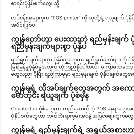
စာရင်းပုံနှိပ်စက်တွေ၊ သို့
လုပ်ငန်းအများစုက "POS printer" ကို သူတို့ရဲ့ ရယူချက် ပုံနှိ
အပိုင်းဖြစ်ပ
ကျွန်တော်ဟာ ပေးထားတဲ့ ရည်မှန်းချက် ပုံ
ရည်မှန်းချက်များစွာ ပုံနှိပ
ရည်ရွယ်ချက်များစွာ ပုံနှိပ်သူတွေဟာ ရည်ရွယ်ချက်များကို ပုံနှိ
မြန်မြန်မှုပုံနှိပ်မှုအတွက် ယုံကြည်နိုင်ပါတယ်။ မကြာခဏတော့ PO
တွေလည်း ပိုပြီး ရှည်ကြာမှုမှာ ရည်မှန်းချက် ပုံနှိပ်ချက်တွေအ
ကျွန်မရဲ့ လိုအပ်ချက်တွေအတွက် အကောင်
မော်ဘိုင်း ရယူချက် ပုံစံမှန
Countertop ပုံစံတွေဟာ တည်ဆောက်တဲ့ POS နေရာတွေအတွက် စိတ်ကူ
ပုံနှိပ်စက်တွေဟာ ဘက်တီးရှားစွမ်းအင်နဲ့ အပြင်စျေးကွက်တွေလ
ကျွန်မရဲ့ ရည်မှန်းချက်ရဲ့ အရွယ်အစားဟ