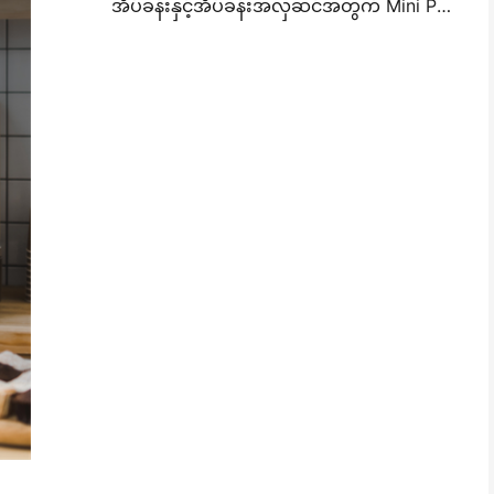
အိပ်ခန်းနှင့်အိပ်ခန်းအလှဆင်အတွက် Mini Photo Wall Layout စိတ်ကူးများနှင့်အကြံပေးချက်များ