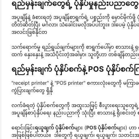
ရည်မှန်းချက်တွေရဲ့ ပုံနှိပ်မှုနည်းပညာ
အပူချိန်နဲ့ ခံစားရတဲ့ အပူချိန်စာရွက်ရဲ့ ပစ္စည်းကို မှောင်မိုက်ဖို့
တိတ်ဆိတ်ပြီး မင်္ဂလာ၊ သံခေါင်းမလိုအပ်ပါဘူး။ ဒါပေမဲ့ ပုံနှိ
အလင်းဖြစ်နိုင်တ
သက်ရောက်မှု ရည်ရွယ်ချက်များကို စာရွက်ပေါ်မှာ စာသားနဲ့ ရုပ်ပ
ထက် နှေးနှေးနဲ့ အသံပိုင်းတဲ့အခါမှာ၊ သူတို့ဟာ တစ်ချိန်တည်းမှာ
ရည်မှန်းချက် ပုံနှိပ်စက်နဲ့ POS ပုံနှိပ်
"receipt printer" နဲ့ "POS printer" စကားလုံးတွေကို မကြာခ
ကွဲပြားချက်တွေ ရှိနို
လက်ခံရတဲ့ ပုံနှိပ်စက်တွေကို အထူးသဖြင့် စီးပွားရေးသူတွေရဲ့ ရယူမ
အပူချိန်စာပုံနှိပ်ရေး နည်းပညာကို သုံးပြီး စာသားနဲ့ ရိုးစင်းတဲ့ 
ရောင်းခြင်း
ရယူချက် ပုံနှိပ်စက်
များ (
POS ပုံနှိပ်စက်
များ) ဟာ 
အဖြစ်ဖြစ်ပါတယ်။ ဒါတွေကို ရယူချက်၊ ရယူချက်၊ သတင်းအချက