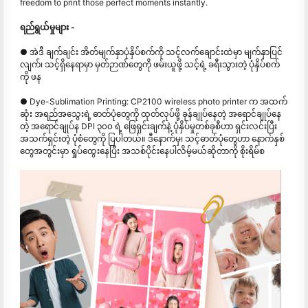
freedom to print those perfect moments instantly.
ရည်ရွယ်မှုများ -
● အဲဒီ ချက်ချင်း အိတ်မျက်နှာပုံနှိပ်စက်ကို သင့်လက်ချောင်းထဲမှာ မျက်နှာပြင်
လျက်၊ သင့်ရှိနေရာမှာ မှတ်ဉာဏ်တွေကို ဖမ်းယူဖို့ သင့်ရဲ့ ခရီးသွားတဲ့ ပုံနှိပ်စက်
ကို ဖန
● Dye-Sublimation Printing: CP2100 wireless photo printer က အထက်
ဆုံး အရည်အသွေးရဲ့ ဓာတ်ပုံတွေကို ထုတ်လုပ်ဖို့ ခုန်ချုပ်နေတဲ့ အရောင်ချုပ်နေ
တဲ့ အရောင်ချုပ်န DPI ၃၀၀ ရဲ့ ဖြေရှင်းချက်နဲ့ ပုံနှိပ်မှုတစ်ခုစီဟာ ရှင်းလင်းပြီး
အသက်ရှင်းတဲ့ ပုံစံတွေကို ပြပါတယ်။ ဒီနောက်မှ၊ သင့်ဓာတ်ပုံတွေဟာ နောက်နှစ်
တွေအတွင်းမှာ ရှုပ်ထွေးနေပြီး အသစ်ပိုင်းနေပါလိမ့်မယ်ဆိုတာကို စိုးရိမ်စ