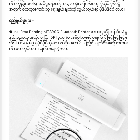
ကို မလှည့်စားပါနဲ့။ အိမ်ရုံးခန်းတွေ၊ လေ့လာမှု၊ ခရီးခန်းတွေ၊ မိုဘိုင် ပုံနှိပ်မှု
အတွက် စိတ်ကူးကောင်းတဲ့ ရွေးချယ်ချက်ကို လွယ်လွယ်စွာ ပုံနှိပ်နိုင်ပါတယ်။
ရည်ရွယ်မှုများ -
● Ink-Free Printing:MT800Q Bluetooth Printer ဟာ အပူချိန်ပြောင်းလဲမှု
နည်းပညာကို အသုံးပြုပြီး၊ DPI ၃၀၀ မှာ အဓိပ္ပါယ်ဖော်ပြချက်ကို မြင့်မြင့်မြင့်မ
အဲဒါဟာ A4 မိတ္တူပုံစံပုံစံကို ထောက်ပံ့ပေးတယ်၊ ပြည့်စုံ၊ ပျက်စီးနေတဲ့ စာတမ်း
ကို ထုတ်လုပ်တယ်၊ ပျက်စီးနေတဲ့ စာတ