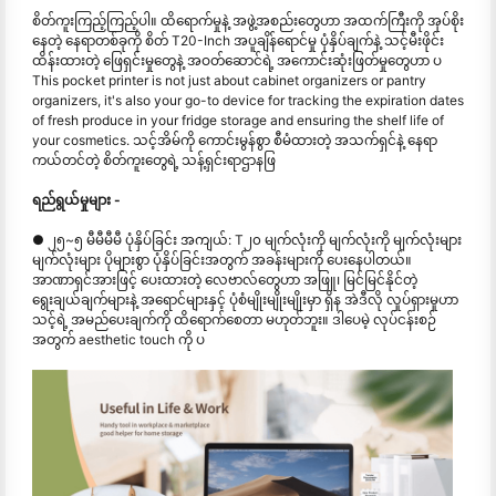
စိတ်ကူးကြည့်ကြည့်ပါ။ ထိရောက်မှုနဲ့ အဖွဲ့အစည်းတွေဟာ အထက်ကြီးကို အုပ်စိုး
နေတဲ့ နေရာတစ်ခုကို စိတ် T20-Inch အပူချိန်ရောင်မှု ပုံနှိပ်ချက်နဲ့ သင့်မီးဖိုင်း
ထိန်းထားတဲ့ ဖြေရှင်းမှုတွေနဲ့ အဝတ်ဆောင်ရဲ့ အကောင်းဆုံးဖြတ်မှုတွေဟာ ပ
This pocket printer is not just about cabinet organizers or pantry
organizers, it's also your go-to device for tracking the expiration dates
of fresh produce in your fridge storage and ensuring the shelf life of
your cosmetics. သင့်အိမ်ကို ကောင်းမွန်စွာ စီမံထားတဲ့ အသက်ရှင်နဲ့ နေရာ
ကယ်တင်တဲ့ စိတ်ကူးတွေရဲ့ သန့်ရှင်းရာဌာနဖြ
ရည်ရွယ်မှုများ -
● ၂၅~၅ မီမီမီမီ ပုံနှိပ်ခြင်း အကျယ်: T၂၀ မျက်လုံးကို မျက်လုံးကို မျက်လုံးများ
မျက်လုံးများ ပိုများစွာ ပုံနှိပ်ခြင်းအတွက် အခန်းများကို ပေးနေပါတယ်။
အာဏာရှင်အားဖြင့် ပေးထားတဲ့ လေဗာလ်တွေဟာ အဖြူ၊ မြင်မြင်နိုင်တဲ့
ရွေးချယ်ချက်များနဲ့ အရောင်များနှင့် ပုံစံမျိုးမျိုးမျိုးမှာ ရှိန အဲဒီလို လှုပ်ရှားမှုဟာ
သင့်ရဲ့ အမည်ပေးချက်ကို ထိရောက်စေတာ မဟုတ်ဘူး။ ဒါပေမဲ့ လုပ်ငန်းစဉ်
အတွက် aesthetic touch ကို ပ