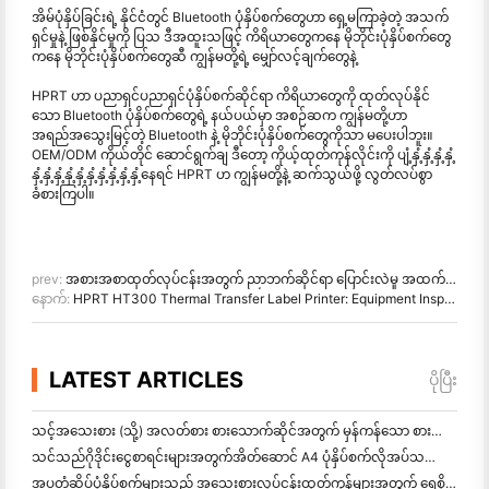
အိမ်ပုံနှိပ်ခြင်းရဲ့ နိုင်ငံတွင် Bluetooth ပုံနှိပ်စက်တွေဟာ ရှေ့မကြာခဲ့တဲ့ အသက်
ရှင်မှုနဲ့ ဖြစ်နိုင်မှုကို ပြသ ဒီအထူးသဖြင့် ကိရိယာတွေကနေ မိုဘိုင်းပုံနှိပ်စက်တွေ
ကနေ မိုဘိုင်းပုံနှိပ်စက်တွေဆီ ကျွန်မတို့ရဲ့ မျှော်လင့်ချက်တွေနဲ့
HPRT ဟာ ပညာရှင်ပညာရှင်ပုံနှိပ်စက်ဆိုင်ရာ ကိရိယာတွေကို ထုတ်လုပ်နိုင်
သော Bluetooth ပုံနှိပ်စက်တွေရဲ့ နယ်ပယ်မှာ အစဉ်ဆက ကျွန်မတို့ဟာ
အရည်အသွေးမြင့်တဲ့ Bluetooth နဲ့ မိုဘိုင်းပုံနှိပ်စက်တွေကိုသာ မပေးပါဘူး။
OEM/ODM ကိုယ်တိုင် ဆောင်ရွက်ချ ဒီတော့ ကိုယ့်ထုတ်ကုန်လိုင်းကို ပျံ့နှံ့နှံ့နှံ့နှံ့
နှံ့နှံ့နှံ့နှံ့နှံ့နှံ့နှံ့နှံ့နှံ့နှံ့နေရင် HPRT ဟ ကျွန်မတို့နဲ့ ဆက်သွယ်ဖို့ လွတ်လပ်စွာ
ခံစားကြပါ။
prev:
အစားအစာထုတ်လုပ်ငန်းအတွက် ညာဘက်ဆိုင်ရာ ပြောင်းလဲမှု အထက်ထက် ပုံနှိပ်ချက် (TTO) ကို ရွေးချယ်ဖို့
နောက်:
HPRT HT300 Thermal Transfer Label Printer: Equipment Inspection အတွက် သက်ရောက်မှု QR Code Printing
LATEST ARTICLES
ပိုပြီး
သင့်အသေးစား (သို့) အလတ်စား စားသောက်ဆိုင်အတွက် မှန်ကန်သော စားသောက်ဆိုင် ဆော့ဝဲလ်ကို ဘယ်လိုရွေ
သင်သည်ဂိုဒိုင်းငွေစာရင်းများအတွက်အိတ်ဆောင် A4 ပုံနှိပ်စက်လိုအပ်သလား? တကယ်တော့ အလုပ်လုပ်တာက ဘာလဲ။
အပူတံဆိပ်ပုံနှိပ်စက်များသည် အသေးစားလုပ်ငန်းထုတ်ကုန်များအတွက် ရေစိုခံတံဆိပ်များကို ထုတ်လုပ