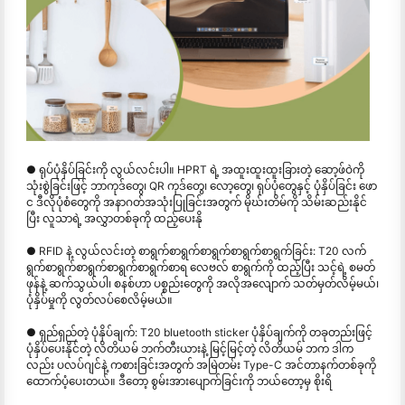
● ရုပ်ပုံနှိပ်ခြင်းကို လွယ်လင်းပါ။ HPRT ရဲ့ အထူးထူးထူးခြားတဲ့ ဆော့ဖ်ဝဲကို
သုံးစွဲခြင်းဖြင့် ဘာကုဒ်တွေ၊ QR ကုဒ်တွေ၊ လော့တွေ၊ ရုပ်ပုံတွေနှင့် ပုံနှိပ်ခြင်း ဖော
င ဒီလိုပုံစံတွေကို အနာဂတ်အသုံးပြုခြင်းအတွက် မိုဃ်းတိမ်ကို သိမ်းဆည်းနိုင်
ပြီး လူသာရဲ့ အလွှာတစ်ခုကို ထည့်ပေးနို
● RFID နဲ့ လွယ်လင်းတဲ့ စာရွက်စာရွက်စာရွက်စာရွက်စာရွက်ခြင်း: T20 လက်
ရွက်စာရွက်စာရွက်စာရွက်စာရွက်စာရ လေဗလ် စာရွက်ကို ထည့်ပြီး သင့်ရဲ့ စမတ်
ဖုန်နဲ့ ဆက်သွယ်ပါ၊ စနစ်ဟာ ပစ္စည်းတွေကို အလိုအလျောက် သတ်မှတ်လိမ့်မယ်၊
ပုံနှိပ်မှုကို လွတ်လပ်စေလိမ့်မယ်။
● ရှည်ရှည်တဲ့ ပုံနှိပ်ချက်: T20 bluetooth sticker ပုံနှိပ်ချက်ကို တခုတည်းဖြင့်
ပုံနှိပ်ပေးနိုင်တဲ့ လိတိယမ် ဘက်တီးယားနဲ့ မြင့်မြင့်တဲ့ လိတိယမ် ဘက ဒါက
လည်း ပလပ်ဂျင်နဲ့ ကစားခြင်းအတွက် အမြဲတမ်း Type-C အင်တာနက်တစ်ခုကို
ထောက်ပံ့ပေးတယ်။ ဒီတော့ စွမ်းအားပျောက်ခြင်းကို ဘယ်တော့မှ စိုးရိ