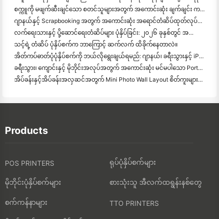
စက္ကူကို မဖျက်ဆီးချင်သော စတင်သူများအတွက် အကောင်းဆုံး ချက်ချင်း ကင်မရာ
ဂျာနယ်နှင့် Scrapbooking အတွက် အကောင်းဆုံး အရောင်တံဆိပ်ထုတ်လုပ်သူ: စာမျက်နှာတိုင်းတွင် အရောင်ပိုထ
လက်ရေးသားနှင့် ပို့ဆောင်ရေးတံဆိပ်များ ပုံနှိပ်ခြင်း: ၂၀၂၆ ခုနှစ်တွင် အသေးစားလုပ်ငန်းများအတွက် အကြံပေးချက်များ
သင့်ရဲ့ တံဆိပ် ပုံနှိပ်စက်က ဘာကြောင့် ဆက်လက် ထိခိုက်နေတာလဲ။
အိတ်ကပ်ဓာတ်ပုံပုံနှိပ်စက်ကို ဘယ်လိုရွေးချယ်ရမည်: ဂျာနယ်၊ ခရီးသွားနှင့် iPhone အသုံးပြုသူများအတွက် အပြည့်အဝ
ခရီးသွား၊ ကျောင်းနှင့် မိုဘိုင်းအလုပ်အတွက် အကောင်းဆုံး မင်မပါသော Portable Printer: Hanin MT620 Pro Review
အိပ်ခန်းနှင့်အိပ်ခန်းအလှဆင်အတွက် Mini Photo Wall Layout စိတ်ကူးများနှင့်အကြံပေးချက်များ
Products
ရုပ်ပုံနှိပ်စက်များ
POS PRINTERS
မိုဘိုင်းပုံနှိပ်စက်များ
စားသုံးသူ အီလက်ထရွန်းနစ်တွေ
စက်ကန်နာများ
TTO PRINTERS