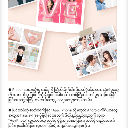
● Ribbon အစားထိုးမှု တစ်ခုကို ကြိတ်လိုက်ပါ။ ဒီဓာတ်ပုံပန်တာဟာ သုံးစွဲမှုတွေ
ကို အစားထိုးမှု ဖြစ်စဉ်ကို ရိုးရှင်းစေပါတယ်။ တစ်ကြိတ် စတင်မှုနဲ့ သင့်စာပုံနှိပ်
ခြင်းအတွေ့အကြုံဟာ ဘယ်တော့မှ လျော့လျော့လာပါတယ်။
● ပြင်းထန်တဲ့ ဓာတ်ပုံရိုက်ခြင်း App: iPhone သို့မဟုတ် Android ကိရိယာတွေ
အတွက် hassle-free ပုံရိပ်ခြင်းအတွက် ဒီလိုနည်းနည်းပညာကို လွယ
"HeyPhoto" လွတ်လပ်တဲ့ ဓာတ်ပုံ ပုံရိုက်ခြင်းအဖြစ်က ဓာတ်ပုံ တည်ဆောက်
ခြင်း၊ စုပေါက်ခြင်း၊ လှပစေခြင်းရဲ့ အရည်အသွေးများကို ပ