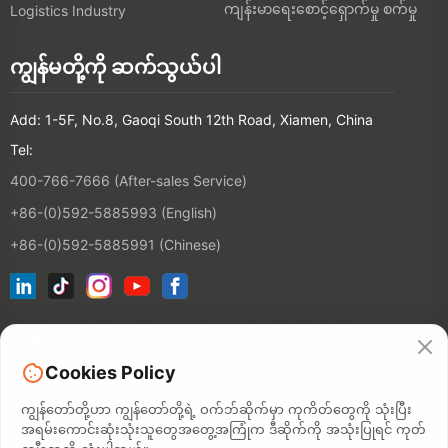
ကျန်းမာရေးစောင့်ရှောက်မှု စက်မှု
Logistics Industry
ကျွန်မတို့ကို ဆက်သွယ်ပါ
Add: 1-5F, No.8, Gaoqi South 12th Road, Xiamen, China
Tel:
400-766-7666 (After-sales Service)
+86-(0)592-5885993 (English)
+86-(0)592-5885991 (Chinese)
ကျွန်တော်တို့ရဲ့ အီးမေးလ်စာရင်းကို ပါဝင်ပါ
Cookies Policy
ဆက်သွယ်
မှု
ကျွန်တော်တို့ဟာ ကျွန်တော်တို့ရဲ့ ဝက်ဘ်ဆိုက်မှာ ကုကိတ်တွေကို သုံးပြီး
အရမ်းကောင်းဆုံးသုံးသူတွေအတွေ့အကြုံက ဒီဆိုက်ကို အသုံးပြုရင် ကုတ်