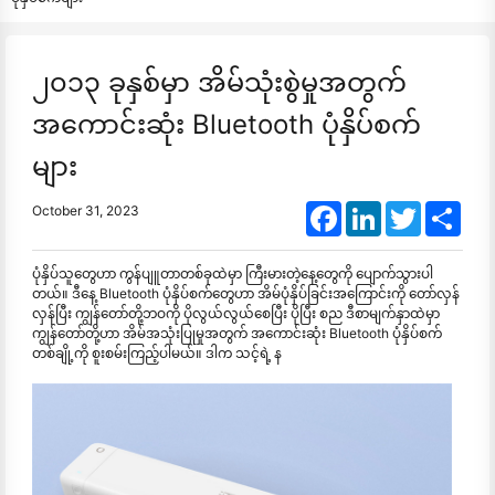
၂၀၁၃ ခုနှစ်မှာ အိမ်သုံးစွဲမှုအတွက်
အကောင်းဆုံး Bluetooth ပုံနှိပ်စက်
များ
Facebook
LinkedIn
Twitter
Shar
October 31, 2023
ပုံနှိပ်သူတွေဟာ ကွန်ပျူတာတစ်ခုထဲမှာ ကြီးမားတဲ့နေ့တွေကို ပျောက်သွားပါ
တယ်။ ဒီနေ့ Bluetooth ပုံနှိပ်စက်တွေဟာ အိမ်ပုံနှိပ်ခြင်းအကြောင်းကို တော်လှန်
လှန်ပြီး ကျွန်တော်တို့ဘဝကို ပိုလွယ်လွယ်စေပြီး ပိုပြီး စည ဒီစာမျက်နှာထဲမှာ
ကျွန်တော်တို့ဟာ အိမ်အသုံးပြုမှုအတွက် အကောင်းဆုံး Bluetooth ပုံနှိပ်စက်
တစ်ချို့ကို စူးစမ်းကြည့်ပါမယ်။ ဒါက သင့်ရဲ့ န