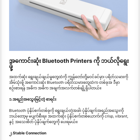
အကောင်းဆုံး Bluetooth Printers ကို ဘယ်လိုရွေး
ဖို့
အထက်ဆုံး ရွေးချယ်ချယ်မှုတွေထဲကို ကျွန်တော်တို့မဝင်ခင်မှာ၊ ပရိတ်သမားကို
အိမ်သုံးဖို့ အကောင်းဆုံး Bluetooth ပရိတ်သမားတွေထဲက တစ်ခုအ ဒီမှာ
စဉ်းစားရန် အဓိက အဓိက အချက်အလက်တစ်ချို့ရှိပါတယ်။
၁.အရည်အသွေးမြင့်တဲ့ စာရင်း
Bluetooth ပုံနှိပ်စက်တစ်ခုကို ရွေးချယ်တဲ့အခါ၊ ပုံနှိပ်ချက်အရည်အသွေးကို
ဘယ်တော့မှ မပျက်စီးရ။ အထက်ဆုံး ပုံနှိပ်စက်တစ်ယောက်ကို crisp, vibrant,
နှင့် အသေးစိတ် ပုံနှိပ်ချက်တွေကို ပေးရမယ်။
၂.Stable Connection