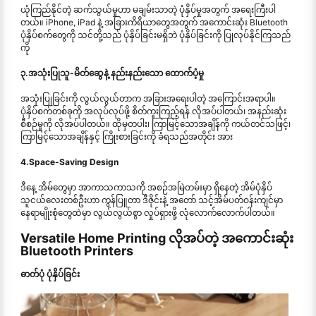
ယုံကြည်နိုင်တဲ့ ဆက်သွယ်မှုဟာ မချမ်းသာတဲ့ ပုံနှိပ်မှုအတွက် အရေးကြီးပါ
တယ်။ iPhone, iPad နဲ့ အခြားကိရိယာတွေအတွက် အကောင်းဆုံး Bluetooth
ပုံနှိပ်စက်တွေကို သင်တို့သည် ပုံနှိပ်ခြင်းမရှိဘဲ ပုံနှိပ်ခြင်းကို ပြုလုပ်နိုင်ကြသည်
ကို
၃.အသုံးပြုသူ-မိတ်ဆွေနဲ့ နည်းနည်းသော ထောက်ပံ့မှု
အသုံးပြုခြင်းကို လွယ်လွယ်တာက အခြားအရေးပါတဲ့ အကြောင်းအရာပါ။
ပုံနှိပ်စက်တစ်ခုကို အလုပ်လုပ်ဖို့ စိတ်ကူးကြည့်ရန် လိုအပ်ပါတယ်၊ အနည်းဆုံး
စီစဉ်မှုကို လိုအပ်ပါတယ်။ ထိုမှတပါး၊ ကြာမြင့်သောအချိန်ကို ကယ်တင်သဖြင့်၊
ကြာမြင့်သောအချိန်နှင့် ကြိုးစားခြင်းကို ခံရသည်အတိုင်း အား
4.Space-Saving Design
ဒီနေ့ အိမ်တွေမှာ အာကာသကာသကို အစဉ်အမြဲတမ်းမှာ ရှိနေတဲ့ အိမ်ပုံနှိပ်
သူငယ်လေးတစ်ဦးဟာ ကွန်ပြူတာ ဒီဇိုင်းနဲ့ အတော် သင့်အိမ်ပတ်ဝန်းကျင်မှာ
နေရာမျိုးစုံတွေထဲမှာ လွယ်လွယ်စွာ လှုပ်ရှားဖို့ လုံလောက်လောက်ပါတယ်။
Versatile Home Printing လိုအပ်တဲ့ အကောင်းဆုံး
Bluetooth Printers
ဓာတ်ပုံ ပုံနှိပ်ခြင်း