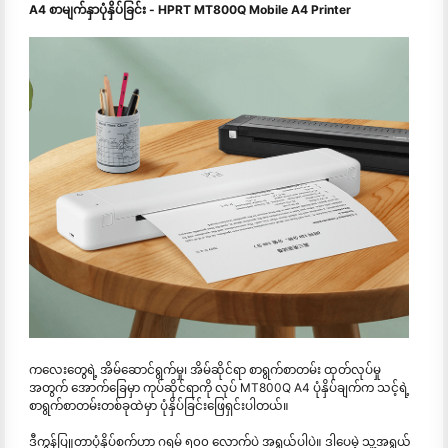
A4 စာမျက်နှာပုံနှိပ်ခြင်း - HPRT MT800Q Mobile A4 Printer
ကလေးတွေရဲ့ အိမ်ဆောင်ရွက်မှု၊ အိမ်ဆိုင်ရာ စာရွက်စာတမ်း ထုတ်လုပ်မှု
အတွက် အောက်ခြေမှာ ကုပ်ဆိုင်ရာကို လုပ် MT800Q A4 ပုံနှိပ်ချက်က သင့်ရဲ့
စာရွက်စာတမ်းတစ်ခုထဲမှာ ပုံနှိပ်ခြင်းဖြေရှင်းပါတယ်။
ဒီကွန်ပြူတာပုံနှိပ်စက်ဟာ ဂရမ် ၅၀၀ လောက်ပဲ အရွယ်ပါပဲ။ ဒါပေမဲ့ သူ့အရွယ်