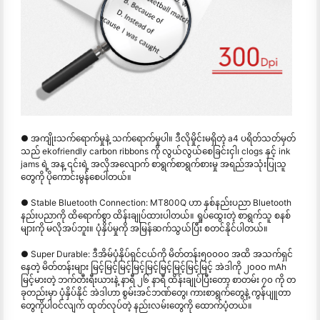
● အကျိုးသက်ရောက်မှုနဲ့ သက်ရောက်မှုပါ။ ဒီလိုမှိုင်းမရှိတဲ့ a4 ပရိတ်သတ်မှတ်
သည် ekofriendly carbon ribbons ကို လွယ်လွယ်စေခြင်းငှါ၊ clogs နှင့် ink
jams ရဲ့ အန္ ၎င်းရဲ့ အလိုအလျောက် စာရွက်စာရွက်စားမှု အရည်အသုံးပြုသူ
တွေကို ပိုကောင်းမွန်စေပါတယ်။
● Stable Bluetooth Connection: MT800Q ဟာ နှစ်နည်းပညာ Bluetooth
နည်းပညာကို ထိရောက်စွာ ထိန်းချုပ်ထားပါတယ်။ ရှုပ်ထွေးတဲ့ စာရွက်သူ စနစ်
များကို မလိုအပ်ဘူး။ ပုံနှိပ်မှုကို အမြန်ဆက်သွယ်ပြီး စတင်နိုင်ပါတယ်။
● Super Durable: ဒီအိမ်ပုံနှိပ်ရှင်ငယ်ကို မိတ်တန်း၅၀၀၀၀ အထိ အသက်ရှင်
နေတဲ့ မိတ်တန်းများ မြင့်မြင့်မြင့်မြင့်မြင့်မြင့်မြင့်မြင့်မြင့် အဲဒါကို ၂၀၀၀ mAh
မြင့်မားတဲ့ ဘက်တီးရီးယားနဲ့ နာရီ ၂၆ နာရီ ထိန်းချုပ်ပြီးတော့ စာတမ်း ၇၀ ကို တ
ခုတည်းမှာ ပုံနှိပ်နိုင် အဲဒါဟာ စွမ်းအင်ဘဏ်တွေ၊ ကားစာရွက်တွေနဲ့ ကွန်ပျူတာ
တွေကိုပါဝင်လျက် ထုတ်လုပ်တဲ့ နည်းလမ်းတွေကို ထောက်ပံ့တယ်။