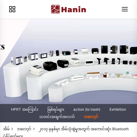
HPRT အကြောင်း
ဖြစ်ရပ်များ
action (to trash)
Exhibition
သတင်းအချက်အလက်
ဘလော့ဂ်
အိမ်
ဘလော့ဂ်
၂၀၁၃ ခုနှစ်မှာ အိမ်သုံးစွဲမှုအတွက် အကောင်းဆုံး Bluetooth
ပုံနှိပ်စက်များ