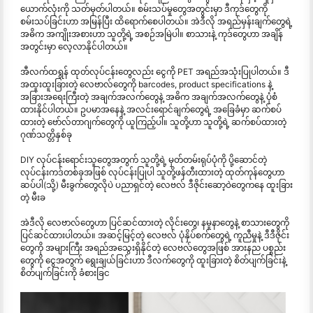
ယောက်လုံးကို သတ်မှတ်ပါတယ်။ စမ်းသပ်မှုတွေအတွင်းမှာ ဒီကုဒ်တွေကို
စမ်းသပ်ခြင်းဟာ အမြန်ပြီး ထိရောက်စေပါတယ်။ အဲဒီလို အရည်မှန်းချက်တွေရဲ့
အဓိက အကျိုးအစားဟာ သူတို့ရဲ့ အစဉ်အမြဲပါ။ စာသားနဲ့ ကုဒ်တွေဟာ အချိန်
အတွင်းမှာ လေ့လာနိုင်ပါတယ်။
အီလက်ထရွန် ထုတ်လုပ်ငန်းတွေလည်း ငွေကို PET အရည်အသုံးပြုပါတယ်။ ဒီ
အထူးထူးခြားတဲ့ လေဗာလ်တွေကို barcodes, product specifications နဲ့
အခြားအရေးကြီးတဲ့ အချက်အလက်တွေနဲ့ အဓိက အချက်အလက်တွေနဲ့ ပုံစံ
ထားနိုင်ပါတယ်။ ဥပမာအနေနဲ့ အလင်းရောင်ချက်တွေရဲ့ အခြေခံမှာ ဆက်စပ်
ထားတဲ့ ဗော်လ်တာဂျက်တွေကို ယူကြည့်ပါ။ သူတို့ဟာ သူတို့ရဲ့ ဆက်စပ်ထားတဲ့
ဂုဏ်သတ္တိနှစ်ခု
DIY လုပ်ငန်းရောင်းသူတွေအတွက် သူတို့ရဲ့ မှတ်တမ်းရုပ်ပုံကို ပို့ဆောင်တဲ့
လုပ်ငန်းကဒ်တစ်ခုအဖြစ် လုပ်ငန်းပြုပါ သူတို့ဖန်တီးထားတဲ့ ထုတ်ကုန်တွေဟာ
ဆပ်ပါ(သို့) မီးခွက်တွေလိုပဲ ပညာရှင်တဲ့ လေဗလ် ဒီဇိုင်းဆော့ဝဲတွေကနေ ထူးခြား
တဲ့ မီးခ
အဲဒီလို လေဗာလ်တွေဟာ ပြင်ဆင်ထားတဲ့ လိုင်းတွေ၊ နမူနာတွေနဲ့ စာသားတွေကို
ပြင်ဆင်ထားပါတယ်။ အဆင့်မြင့်တဲ့ လေဗလ် ပုံနှိပ်စက်တွေရဲ့ ကူညီမှုနဲ့ ဒီဒီဇိုင်း
တွေကို အများကြီး အရည်အသွေးရှိနိုင်တဲ့ လေဗလ်တွေအဖြစ် အားနည ပစ္စည်း
တွေကို ငွေအတွက် ရွေးချယ်ခြင်းဟာ ဒီလက်တွေကို ထူးခြားတဲ့ စိတ်ပျက်ခြင်းနဲ့
စိတ်ပျက်ခြင်းကို ခံစားခြင