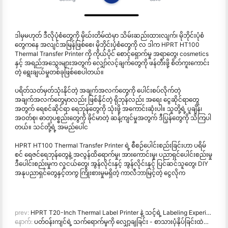
ဒါမှမဟုတ် ဒီလိုပုံစံတွေကို မိုဃ်းတိမ်ထဲမှာ သိမ်းဆည်းထားလျက်၊ မိုဘိုင်းပုံစံ
တွေကနေ အလျင်အမြန်ဖြစ်စေ၊ မိုဘိုင်းပုံစံတွေကို လ ဒါက HPRT HT100
Thermal Transfer Printer ကို ကိုယ်ပိုင် စောင့်ရှောက်မှု အရာတွေ၊ cosmetics
နှင့် အရည်အသွေးများအတွက် လျှော်လင့်ချက်တွေကို ဖန်တီးဖို့ စိတ်ကူးကောင်း
တဲ့ ရွေးချယ်မှုတစ်ခုဖြစ်စေပါတယ်။
ပရိတ်သတ်မှတ်သုံးနိုင်တဲ့ အချက်အလက်တွေကို ပေါင်းစပ်လိုက်တဲ့
အချက်အလက်တွေမှာလည်း ဖြစ်နိုင်တဲ့ ရိုဘုန်လည်း အရေး ငွေဆိုင်ရာတွေ
အတွက် ရေစင်ဆိုင်ရာ ရေဘုန်တွေကို သုံးဖို့ အကောင်းဆုံးပါ။ သူတို့ရဲ့ ပူချိန်၊
အဝတ်စု၊ ဓာတုပစ္စည်းတွေကို ခိုင်မာတဲ့ ဆန့်ကျင်မှုအတွက် ဒီပြွန်တွေကို သိကြပါ
တယ်။ သင်တို့ရဲ့ အမည်ပေါင
HPRT HT100 Thermal Transfer Printer ရဲ့ စီစဉ်ပေါင်းစည်းခြင်းဟာ ပရိမ်
စင် ရေဇင်ရေဘုန်တွေနဲ့ အလွန်ထိရောက်မှု၊ အားကောင်းမှု၊ ပညာရှင်ပေါင်းစည်းမှု
ဒီပေါင်းစည်းမှုက လူငယ်တွေ၊ အွန်လိုင်းနှင့် အွန်လိုင်းနှင့် ပြင်ဆင်သူတွေ၊ DIY
အနုပညာရှင်တွေနှင့်တကွ ကြိုးစားမှုမရှိတဲ့ ကာလီဘာမြင့်တဲ့ ငွေလိုက
prev:
HPRT T20-Inch Thermal Label Printer နဲ့ သင့်ရဲ့ Labeling Experience ကို ချီးမြှောက်ပါ
နောက်:
ပတ်ဝန်းကျင်ရဲ့ သက်ရောက်မှုကို လျှော့ချခြင်း - စာသားပုံနှိပ်ခြင်းထဲမှာ စောင့်ရှောက်နိုင်တဲ့ လေ့လ