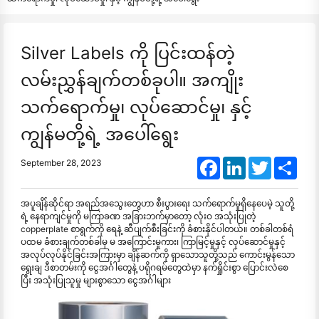
Silver Labels ကို ပြင်းထန်တဲ့
လမ်းညွှန်ချက်တစ်ခုပါ။ အကျိုး
သက်ရောက်မှု၊ လုပ်ဆောင်မှု၊ နှင့်
ကျွန်မတို့ရဲ့ အပေါ်ရွေး
Facebook
LinkedIn
Twitter
Shar
September 28, 2023
အပူချိန်ဆိုင်ရာ အရည်အသွေးတွေဟာ စီးပွားရေး သက်ရောက်မှုရှိနေပေမဲ့ သူတို့
ရဲ့ နေရာကျင်မှုကို မကြာခဏ အခြားဘက်မှာတော့ လုံးဝ အသုံးပြုတဲ့
copperplate စာရွက်ကို ရေနဲ့ ဆီပျက်စီးခြင်းကို ခံစားနိုင်ပါတယ်။ တစ်ခါတစ်ရံ
ပထမ ခံစားချက်တစ်ခါမှ မ အကြောင်းမူကား၊ ကြာမြင့်မှုနှင့် လုပ်ဆောင်မှုနှင့်
အလုပ်လုပ်နိုင်ခြင်းအကြားမှာ ချိန်ဆက်ကို ရှာသောသူတို့သည် ကောင်းမွန်သော
ရွေးချ ဒီစာတမ်းကို ငွေအင်္ဂါတွေနဲ့ ပရိုဂရမ်တွေထဲမှာ နက်ရှိုင်းစွာ ပြောင်းလဲစေ
ပြီး အသုံးပြုသူမှု များစွာသော ငွေအင်္ဂါများ