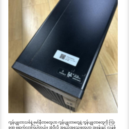
ကွန်ပျူတာသစ်နဲ့ မော်နီတာတွေဟာ ကွန်ပျူတာတွေနဲ့ ကွန်ပျူတာတွေကို ကြာ
ခဏ ရောက်လာကြပါတယ်။ အဲဒီလို အရည်အသွေးတွေဟာ အခန်းနှင့် လူနှစ်