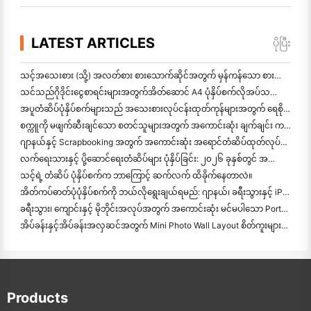
LATEST ARTICLES
ပိုပြီး
သင့်အသေးစား (သို့) အလတ်စား စားသောက်ဆိုင်အတွက် မှန်ကန်သော စားသောက်ဆိုင် ဆော့ဝဲလ်ကို ဘယ်လိုရွေ
သင်သည်ဂိုဒိုင်းငွေစာရင်းများအတွက်အိတ်ဆောင် A4 ပုံနှိပ်စက်လိုအပ်သလား? တကယ်တော့ အလုပ်လုပ်တာက ဘာလဲ။
အပူတံဆိပ်ပုံနှိပ်စက်များသည် အသေးစားလုပ်ငန်းထုတ်ကုန်များအတွက် ရေစိုခံတံဆိပ်များကို ထုတ်လုပ
စက္ကူကို မဖျက်ဆီးချင်သော စတင်သူများအတွက် အကောင်းဆုံး ချက်ချင်း ကင်မရာ
ဂျာနယ်နှင့် Scrapbooking အတွက် အကောင်းဆုံး အရောင်တံဆိပ်ထုတ်လုပ်သူ: စာမျက်နှာတိုင်းတွင် အရောင်ပိုထ
လက်ရေးသားနှင့် ပို့ဆောင်ရေးတံဆိပ်များ ပုံနှိပ်ခြင်း: ၂၀၂၆ ခုနှစ်တွင် အသေးစားလုပ်ငန်းများအတွက် အကြံပေးချက်များ
သင့်ရဲ့ တံဆိပ် ပုံနှိပ်စက်က ဘာကြောင့် ဆက်လက် ထိခိုက်နေတာလဲ။
အိတ်ကပ်ဓာတ်ပုံပုံနှိပ်စက်ကို ဘယ်လိုရွေးချယ်ရမည်: ဂျာနယ်၊ ခရီးသွားနှင့် iPhone အသုံးပြုသူများအတွက် အပြည့်အဝ
ခရီးသွား၊ ကျောင်းနှင့် မိုဘိုင်းအလုပ်အတွက် အကောင်းဆုံး မင်မပါသော Portable Printer: Hanin MT620 Pro Review
အိပ်ခန်းနှင့်အိပ်ခန်းအလှဆင်အတွက် Mini Photo Wall Layout စိတ်ကူးများနှင့်အကြံပေးချက်များ
Products