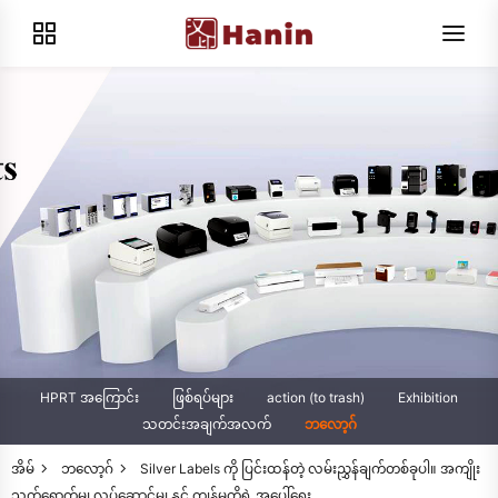
HPRT အကြောင်း
ဖြစ်ရပ်များ
action (to trash)
Exhibition
သတင်းအချက်အလက်
ဘလော့ဂ်
အိမ်
ဘလော့ဂ်
Silver Labels ကို ပြင်းထန်တဲ့ လမ်းညွှန်ချက်တစ်ခုပါ။ အကျိုး
သက်ရောက်မှု၊ လုပ်ဆောင်မှု၊ နှင့် ကျွန်မတို့ရဲ့ အပေါ်ရွေး