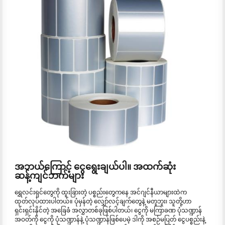
အဘယ်ကြောင့် ငွေရွေးချယ်ပါ။ အထက်ဆုံး
ဆန့်ကျင်ဘက်များ
ရွှေလင်းရှင်တွေကို ထူးခြားတဲ့ ပစ္စည်းတွေကနေ အင်ဂျင်နီယာများထဲက
ထုတ်လုပ်ထားပါတယ်။ ပုံမှန်တဲ့ လျှော်လင့်ချက်တွေနဲ့ မတူဘူး၊ သူတို့ဟာ
ရှင်းရှင်းနိုင်တဲ့ အခြေခံ အလွှာတစ်ခုဖြစ်ပါတယ်၊ ငွေကို မကြာခဏ ပုံသဏ္ဍာန်
အဝတ်ကို ငွေကို ပုံသဏ္ဍာန်နဲ့ ပုံသဏ္ဍာန်ဖြစ်ပေမဲ့ ဒါကို အစဉ်မပြတ် ငွေပစ္စည်းနဲ့