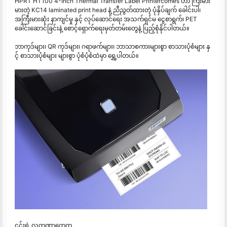
HPRT HT100 4-Inch Thermal Transfer Label Printercomes ဟာ ကြီးမား
မားတဲ့ KC14 laminated print head နဲ့ ညီညွတ်ထားတဲ့ ပုံနှိပ်ချက် ခေါင်းပါ၊
အကြီးမားဆုံး နာကျင်မှု နှင့် လုပ်ဆောင်ရေး အသက်ရှင်မ ငွေစာရွက်၊ PET
ခေါင်းဆောင်ခြင်းနဲ့ စောင့်ရှောက်ရေးမှတ်တမ်းတွေနဲ့ ပြည့်စုံနိုင်ပါတယ်။
ဘာကုဒ်များ၊ QR ကုဒ်များ၊ ဂရာဖက်များ၊ ဘာသာစကားများစွာ စာသားပုံစံများ နှ
င့် စာသားပုံစံများ များစွာ ပုံစံပုံစံထဲမှာ ရွှေ့ပါတယ်။
၎င်းရဲ့ လက္ခဏာတွေက