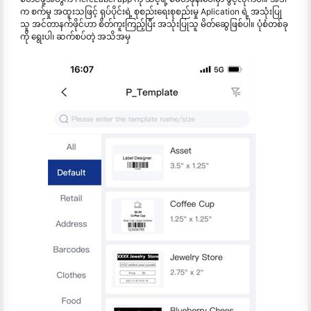
က စက်မှု အထူးသဖြင့် ရုပ်ပိုင်းရဲ့ စုစည်းရေးစုစည်းမှု Aplication ရဲ့ အသုံးပြု
သူ အင်တာနက်ဖိုင်ဟာ စိတ်ကူးကြည့်ပြီး အသုံးပြုသူ မိတ်ဆွေဖြစ်ပါ။ ပုံစံတစ်ခု
ကို ရွေးပါ၊ ဆက်စပ်တဲ့ အသိအမှ