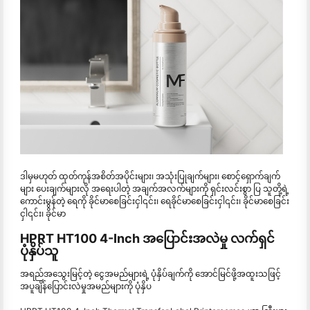
ဒါမှမဟုတ် ထုတ်ကုန်အစိတ်အပိုင်းများ၊ အသုံးပြုချက်များ၊ စောင့်ရှောက်ချက်
များ ပေးချက်များလို အရေးပါတဲ့ အချက်အလက်များကို ရှင်းလင်းစွာ ပြ သူတို့ရဲ့
ကောင်းမွန်တဲ့ ရေကို ခိုင်မာစေခြင်းငှါ၎င်း၊ ရေခိုင်မာစေခြင်းငှါ၎င်း၊ ခိုင်မာစေခြင်း
ငှါ၎င်း၊ ခိုင်မာ
HPRT HT100 4-Inch အပြောင်းအလဲမှု လက်ရှင်
ပုံနှိပ်သူ
အရည်အသွေးမြင့်တဲ့ ငွေအမည်များရဲ့ ပုံနှိပ်ချက်ကို အောင်မြင်ဖို့အထူးသဖြင့်
အပူချိန်ပြောင်းလဲမှုအမည်များကို ပုံနှိပ