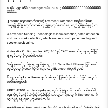
၁.မြန်မြန်စွာ ပုံနှိပ်ခြင်းအခွင့်အလမ်းများ: ၁၂၇ မီမီမီမီမီမီမီမီမီမီမီမီမီမီမီမီမီမီမီမီ
မီမီမီမီမ
၂.အထဲမှာ တည်ဆောက်ထားတဲ့ Overheat Protection: စာရင်းခေါင်းမှာ
အပူချိန်မြင့်မှု ရောက်တဲ့အခါ လုံခြုံမှုနဲ့ လုပ်ဆောင်ရေး တည်ငြိမ်မှုနှစ်ခုနှင့် လ
3.Advanced Sending Technologies: seam detection, notch detection,
and black mark detection, which ensure smooth paper feeding and
spot-on positioning.
4.Versatile Printing Angles: 90°, 180° နှင့် 270° အထောင်များမှာ ပုံနှိပ်ခြင်း
ရဲ့ လှုပ်ရှားမှုကို ပူဇော်ပါတယ်။
5.မျိုးစုံဆက်သွယ်မှု ရွေးချယ်မှုတွေ: USB, Serial Port, Ethernet ဖြင့် ဆက်
သွယ်မှုတွေကို ထောက်ပံ့ပြီး ရွေးချယ်မှု Bluetooth ပုံစံမှုကို ပူဇော်
၆.ရွေးချယ်မှု Label Peeler: မှတ်တမ်းချက် ဖြစ်စဉ်ကို စမ်းသပ်ခြင်းအတွက်
အပိုင်းအရည်ပါ။
HPRT HT100 ဟာ desktop-based လုပ်ငန်းမှုများကို သာမန် သတ်မှတ်ပါ
ဘူး။ ပိုလှုပ်ရှားနိုင်တဲ့ မိုဘိုင်းပုံနှိပ်ခြင်းအတွေ့အကြုံအတွက် Bluetooth ဆက်
သွယ်မှုရဲ့ ရွေးချယ်မှုကို ပေးပါတယ်။
စတင်ဖို့အတွက် HereLabel app ကို သင့်ရဲ့ စမတ်ဖုန်းပေါ်မှာ ဖွင့်လိုက်ပါ။ အဲဒါ