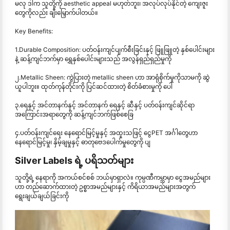
မလု ဒါက သူတို့ကို aesthetic appeal မဟုတ်ဘူး၊ အလုပ်လုပ်နိုင်တဲ့ ကျေးဇူး
တွေကိုလည်း ချီးမြှောက်ပါတယ်။
Key Benefits:
1.Durable Composition: ပတ်ဝန်းကျင်ပျက်စီးခြင်းနှင့် ဖြူဖြူတဲ့ နှစ်ပေါင်းများ
နဲ့ ဆန့်ကျင်ဘက်မှာ ရွှေနှစ်ပေါင်းများသည် အလွန်ရှည်ရှည်မှုကို
၂.Metallic Sheen: ကွဲပြားတဲ့ metallic sheen ဟာ အာရုံစိုက်မှုကိုသာမကို ဆွဲ
ယူပါဘူး။ ထုတ်ကုန်တိုင်းကို ပြင်ဆင်ထားတဲ့ စိတ်ခံစားမှုကို ပေါ
၃.ရေနှင့် အင်တာနက်နှင့် အင်တာနက် ရေနှင့် ဆီနှင့် ပတ်ဝန်းကျင်ဆိုင်ရာ
အကြောင်းအရာတွေကို ဆန့်ကျင်ဘက်ဖြစ်စေခြ
၄.ပတ်ဝန်းကျင်ရေး နေရောင်မြင့်မှုနှင့် အထူးသဖြင့် ငွေPET အင်္ဂါတွေဟာ
နေရောင်မြင့်မှု၊ နှိမ့်ချမှုနှင့် ဓာတုဗေဒပေါက်မှုတွေကို ပျ
Silver Labels ရဲ့ ပရိသတ်များ
သူတို့ရဲ့ နေရာကို အကယ်စင်စစ် ဘယ်မှာရှာလဲ။ ကုမ္ပဏီကမ္ဘာမှာ ငွေအမည်များ
ဟာ တည်ဆောက်ထားတဲ့ ဥစ္စာအမည်များနှင့် ကိရိယာအမည်များအတွက်
ရွေးချယ်ချယ်ခြင်းကို