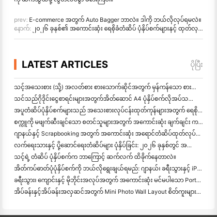
prev:
E-commerce အတွက် Auto Bagger ဘာလဲ။ ဒါကို ဘယ်လိုလုပ်ရမလဲ။
နောက်:
၂၀၂၆ ခုနှစ်၏ အကောင်းဆုံး ရေစိုခံတံဆိပ် ပုံနှိပ်စက်များနှင့် ထုတ်လုပ်သူများ
LATEST ARTICLES
ပိုပြီး
သင့်အသေးစား (သို့) အလတ်စား စားသောက်ဆိုင်အတွက် မှန်ကန်သော စားသောက်ဆိုင် ဆော့ဝဲလ်ကို ဘယ်လိုရွေ
သင်သည်ဂိုဒိုင်းငွေစာရင်းများအတွက်အိတ်ဆောင် A4 ပုံနှိပ်စက်လိုအပ်သလား? တကယ်တော့ အလုပ်လုပ်တာက ဘာလဲ။
အပူတံဆိပ်ပုံနှိပ်စက်များသည် အသေးစားလုပ်ငန်းထုတ်ကုန်များအတွက် ရေစိုခံတံဆိပ်များကို ထုတ်လုပ
စက္ကူကို မဖျက်ဆီးချင်သော စတင်သူများအတွက် အကောင်းဆုံး ချက်ချင်း ကင်မရာ
ဂျာနယ်နှင့် Scrapbooking အတွက် အကောင်းဆုံး အရောင်တံဆိပ်ထုတ်လုပ်သူ: စာမျက်နှာတိုင်းတွင် အရောင်ပိုထ
လက်ရေးသားနှင့် ပို့ဆောင်ရေးတံဆိပ်များ ပုံနှိပ်ခြင်း: ၂၀၂၆ ခုနှစ်တွင် အသေးစားလုပ်ငန်းများအတွက် အကြံပေးချက်များ
သင့်ရဲ့ တံဆိပ် ပုံနှိပ်စက်က ဘာကြောင့် ဆက်လက် ထိခိုက်နေတာလဲ။
အိတ်ကပ်ဓာတ်ပုံပုံနှိပ်စက်ကို ဘယ်လိုရွေးချယ်ရမည်: ဂျာနယ်၊ ခရီးသွားနှင့် iPhone အသုံးပြုသူများအတွက် အပြည့်အဝ
ခရီးသွား၊ ကျောင်းနှင့် မိုဘိုင်းအလုပ်အတွက် အကောင်းဆုံး မင်မပါသော Portable Printer: Hanin MT620 Pro Review
အိပ်ခန်းနှင့်အိပ်ခန်းအလှဆင်အတွက် Mini Photo Wall Layout စိတ်ကူးများနှင့်အကြံပေးချက်များ