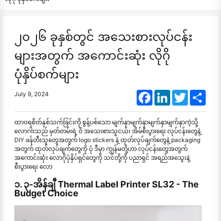
၂၀၂၆ ခုနှစ်တွင် အသေးစားလုပ်ငန်း
များအတွက် အကောင်းဆုံး လိုဂို
ပုံနှိပ်စက်များ
Facebook
LinkedIn
Twitter
Shar
July 9, 2024
ထာဝရစိတ်နှစ်သက်ခြင်းကို စွန့်ပစ်သော မျက်နှာမျက်နှာမျက်နှာမျက်နှာကဲ့သို့
လောဂါးသည် မှတ်တမ်းရဲ့ ဝိ အသေးစားသူငယ်၊ အိမ်စီးပွားရေး လုပ်ငန်းတွေနဲ့
DIY ဖန်တီးသူတွေအတွက် logo stickers နဲ့ ထုတ်လုပ်ချက်တွေနဲ့ packaging
အတွက် ထုတ်လုပ်ချက်တွေကို ပုံ ဒီမှာ ကျွန်မတို့ဟာ လုပ်ငန်းတွေအတွက်
အကောင်းဆုံး လောဂိုပုံနှိပ်ရှင်တွေကို သင်တို့ကို ပညာရှင် အရည်အသွေးနဲ့
စီးပွားရေး လော
၁. ၃-အိန်ချီ Thermal Label Printer SL32 - The
Budget Choice