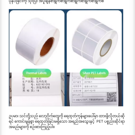
ပုံနှိပ်ခြင်းကို သုံးပြီး အပူချိန်စာရွက်စာရွက်စာရွက်စာရွက်စာရွက်စ
ဥပမာ၊ သင်တို့သည် လော့ဂိုက်တွေကို ရေထုတ်ကုန်များပေါ်မှာ ထားဖို့လိုတယ်ဆို
ရင် ကောင်းမွန်စွာ ရေထုတ်ခြင်းမရှိသော အရည်အသွေးနှင့် PET ပစ္စည်းဆိုင်ရာ
အမည်များကို စဉ်းစားကြည့်ပါ။