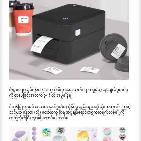
စီးပွားရေး လုပ်ငန်းတွေအတွက် စီးပွားရေး သက်ရောက်မှုရှိတဲ့ ရွေးချယ်မှုတစ်ခု
ကို ရှာဖွေခြင်းအတွက် ၃-इंတ် အပူချိန်ရ
ဒီကွန်ပြူတာရှင် ဒေသတာမှတ်မှတ်တဲ့ ပုံနှိပ်မှု နည်းပညာကို သုံးတယ်၊ ဒါကြောင့်
သင်ဟာ မှန်တာ (သို့) တော်နာကို စိုးရ အပူချိန်ရောင်စာရွက်စာရွက်တစ်ချို့ကို
ထည့်လိုက်ပြီး သွားဖို့ ကောင်းပါတယ်။