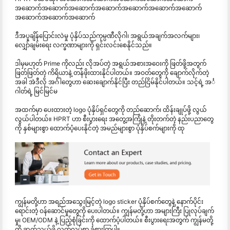
အဆောက်အဆောက်အဆောက်အဆောက်အဆောက်အဆောက်အဆောက်
အဆောက်အဆောက်အဆောက်
ဒီအပူချိန်ပြောင်းလဲမှု ပုံနှိပ်သည်ကုမ္ပဏီလိုဂါ၊ အရွယ်အချက်အလက်များ၊
လျှော်ချမ်းရေး လက္ခဏာများကို ရှင်းလင်းစေနိုင်သည်။
ဒါမှမဟုတ် Prime ကိုလည်း လိုအပ်တဲ့ အရွယ်အစားအဝေးကို ဖြတ်ဖို့အတွက်
ဖြတ်ဖြတ်တဲ့ ကိရိယာနဲ့ တန်ဖိုးထားနိုင်ပါတယ်။ အဝတ်တွေကို ချောက်လိုက်တဲ့
အခါ အဲဒီလို အင်္ဂါတွေဟာ ဆေးချောက်နိုင်ပြီး တည်ငြိမ်နိုင်ပါတယ်။ သင့်ရဲ့ အင်္
ဂါတ်ရဲ့ မြင်မြင်မ
အထက်မှာ ပေးထားတဲ့ logo ပုံနှိပ်ရှင်တွေကို တည်ဆောက်၊ ထိန်းချုပ်ဖို့ လွယ်
လွယ်ပါတယ်။ HPRT ဟာ စီးပွားရေး အတွေ့အကြုံနဲ့ တိုးတက်တဲ့ နည်းပညာတွေ
ကို နှစ်များစွာ ထောက်ပံ့ပေးနိုင်တဲ့ အမည်များစွာ ပုံနှိပ်စက်များကို ထု
ကျွန်မတို့ဟာ အရည်အသွေးမြင့်တဲ့ logo sticker ပုံနှိပ်စက်တွေနဲ့ နောက်ပိုင်း
ရောင်းတဲ့ ဝန်ဆောင်မှုတွေကို ပေးပါတယ်။ ကျွန်မတို့ဟာ အများကြီး ပြုလုပ်ချက်
မှု၊ OEM/ODM နဲ့ ပြည့်စုံခြင်းကို ထောက်ပံ့ပါတယ်။ စီးပွားရေးအတွက် ကျွန်မတို့
ကို ဆက်သွယ်ဖို့ လွတ်လပ်စွာ ခံစားကြပါ။