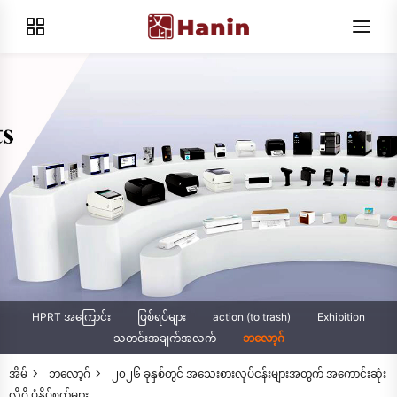
HPRT အကြောင်း
ဖြစ်ရပ်များ
action (to trash)
Exhibition
သတင်းအချက်အလက်
ဘလော့ဂ်
အိမ်
ဘလော့ဂ်
၂၀၂၆ ခုနှစ်တွင် အသေးစားလုပ်ငန်းများအတွက် အကောင်းဆုံး
လိုဂို ပုံနှိပ်စက်များ