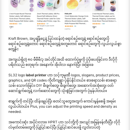
Kraft Brown, အပူချိန်ငွေနဲ့ ပြင်းထန်တဲ့ ရောင်စဉ်တွေနဲ့ ရောင်စဉ်တွေလို
ရောင်စဉ်တွေနဲ့တောင် ရောင်စဉ်တွေနဲ့အတူတောင် ရောင်စဉ်တွေကို လွယ်လွယ်စွာ
တွေ့နိုင
အကျယ်ရှိတဲ့ ၈၀ မီမီမီ/၃ အင်တိုင်အထိ ထောက်ပံ့မှုကို ပံ့ပိုးပေးခြင်းက ဒီလိုဂို
ပရိတ်သည် စတုရက်၊ အနောက်၊ အိုဝါလ၊ နောက်ပြီး အခြားခ
SL32 logo
label printer
ဟာ သင့်ကုမ္ပဏီ logos, slogans, product prices,
graphics, and QR codes ကိုတိကျစွာ ပုံနှိပ်နိုင်တယ်။ စားစရာသစ်၊ စားစရာ
သစ်၊ သောက်ခြင်း၊ DIY မီးခွက်တွေ၊ မီးခွက်တွေ၊ အဆောက်အအုံတွေ၊ ဝတ်
ဆောင်ရွက်တွေနဲ့ လက်ဆောင်တွေကို သုံးစွဲခြင်းအတွက် ပုံမှန်ပါတယ်။
စာရွက်ကို တင်ပြီး ထိန်းချုပ်ပြီး စတင်သူတွေအတွက် ကောင်းမွန်စေဖို့ အရမ်း
လွယ်ပါတယ်။ Plus, you can adjust the printing speed and density as
needed.
အကောင်းဆုံး အပိုင်းလား။ HPRT ဟာ သင်တို့ကို အလျင်အမြန်ဖန်တီးပြီး လိုဂို
လ်မှတ်တမ်းတွေကို ပြုပြင်ဆင်ပြီး ပြုပြင်ဆင်ပေးဖို့ လွတ်လပ်တဲ့