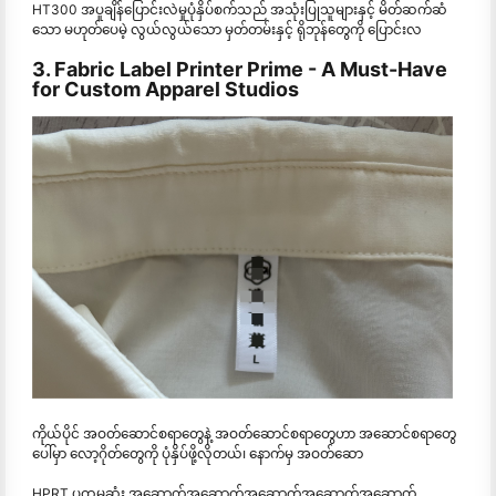
HT300 အပူချိန်ပြောင်းလဲမှုပုံနှိပ်စက်သည် အသုံးပြုသူများနှင့် မိတ်ဆက်ဆံ
သော မဟုတ်ပေမဲ့ လွယ်လွယ်သော မှတ်တမ်းနှင့် ရိုဘုန်တွေကို ပြောင်းလ
3. Fabric Label Printer Prime - A Must-Have
for Custom Apparel Studios
ကိုယ်ပိုင် အဝတ်ဆောင်စရာတွေနဲ့ အဝတ်ဆောင်စရာတွေဟာ အဆောင်စရာတွေ
ပေါ်မှာ လော့ဂိုတ်တွေကို ပုံနှိပ်ဖို့လိုတယ်၊ နောက်မှ အဝတ်ဆော
HPRT ပထမဆုံး အဆောက်အဆောက်အဆောက်အဆောက်အဆောက်