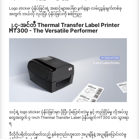
Logo sticker ပုံနှိပ်ခြင်းရဲ့ အဆင့်များပေါ်မှာ နက်နဲစွာ လမ်းညွှန်ချက်တစ်ခု
အတွက် ဘယ်လို လုပ်ပြီး ပုံနှိပ်ခြင်းကို စစ်ကြည
၂.၄-အင်တီ Thermal Transfer Label Printer
HT300 - The Versatile Performer
သင့်ရဲ့ logo sticker ပုံနှိပ်ခြင်းမှာ ပိုပြီး ပိုပြောင်းလဲမှု နှင့် တည်ငြိမ်မှု လိုအပ်သူ
တွေအတွက် ၄-inch Thermal Transfer Label ပုံနှိပ်ချက် HT300 ဟာ သွားရာ
ရ
ဒီလိုဂိုပရိတ်သတ်မှတ်သည် နှစ်ခုတည်းဟူသော အပူချိန်နဲ့ အပူချိန်ပြောင်းလဲမှု