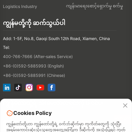
ကျန်းမာရေးစောင့်ရှောက်မှု စက်မှု
Logistics Industry
ကျွန်မတို့ကို ဆက်သွယ်ပါ
Add: 1-5F, No.8, Gaoqi South 12th Road, Xiamen, China
Tel:
400-766-7666 (After-sales Service)
+86-(0)592-5885993 (English)
+86-(0)592-5885991 (Chinese)
ကျွန်တော်တို့ရဲ့ အီးမေးလ်စာရင်းကို ပါဝင်ပါ
Cookies Policy
ဆက်သွယ်
မှု
ကျွန်တော်တို့ဟာ ကျွန်တော်တို့ရဲ့ ဝက်ဘ်ဆိုက်မှာ ကုကိတ်တွေကို သုံးပြီး
အရမ်းကောင်းဆုံးသုံးသူတွေအတွေ့အကြုံက ဒီဆိုက်ကို အသုံးပြုရင် ကုတ်