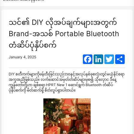
သင်၏ DIY လိုအပ်ချက်များအတွက်
Brand-အသစ် Portable Bluetooth
တံဆိပ်ပုံနှိပ်စက်
Facebook
LinkedIn
Twitter
Shar
January 4, 2025
DIY စတီကက်များကိုဖန်တီးခြင်းသည်ဘဝနှင့်အလုပ်နှစ်ခုစလုံးတွင်မယုံနိုင်စရာ
အကူအညီဖြစ်သည်။ လက်ဆောင်အမှတ်တံဆိပ်များမှစ၍ သိုလှောင ဒီနေ့
ကျွန်တော်တို့ဟာ ချစ်စရာ HPRT New 1 ဆောင်ရွက် Bluetooth တံဆိပ်
ပုံနှိပ်စက်ကို မိတ်ဆက်ဖို့ စိတ်လှုပ်ရှားပါတယ်။