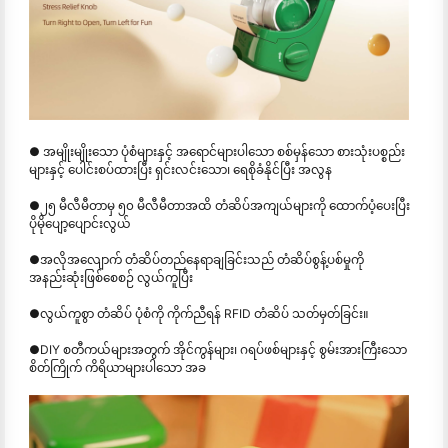
● အမျိုးမျိုးသော ပုံစံများနှင့် အရောင်များပါသော စစ်မှန်သော စားသုံးပစ္စည်း
များနှင့် ပေါင်းစပ်ထားပြီး ရှင်းလင်းသော၊ ရေစိုခံနိုင်ပြီး အလွန
●
၂၅ မီလီမီတာမှ ၅၀ မီလီမီတာအထိ တံဆိပ်အကျယ်များကို ထောက်ပံ့ပေးပြီး
ပိုမိုပျော့ပျောင်းလွယ်
●
အလိုအလျောက် တံဆိပ်တည်နေရာချခြင်းသည် တံဆိပ်စွန့်ပစ်မှုကို
အနည်းဆုံးဖြစ်စေစဉ် လွယ်ကူပြီး
●
လွယ်ကူစွာ တံဆိပ် ပုံစံကို ကိုက်ညီရန် RFID တံဆိပ် သတ်မှတ်ခြင်း။
●
DIY စတီကယ်များအတွက် အိုင်ကွန်များ၊ ဂရပ်ဖစ်များနှင့် စွမ်းအားကြီးသော
စိတ်ကြိုက် ကိရိယာများပါသော အခ