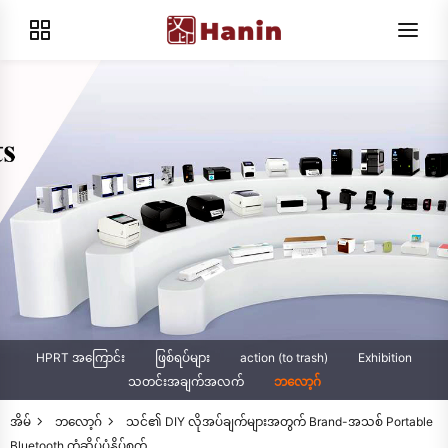
HPRT အကြောင်း
ဖြစ်ရပ်များ
action (to trash)
Exhibition
သတင်းအချက်အလက်
ဘလော့ဂ်
အိမ်
ဘလော့ဂ်
သင်၏ DIY လိုအပ်ချက်များအတွက် Brand-အသစ် Portable
Bluetooth တံဆိပ်ပုံနှိပ်စက်