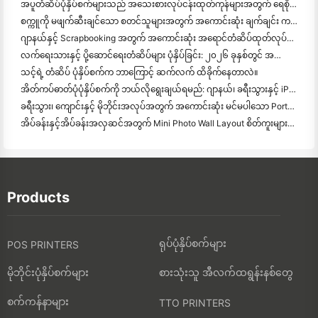
အပူတံဆိပ်ပုံနှိပ်စက်များသည် အသေးစားလုပ်ငန်းထုတ်ကုန်များအတွက် ရေစိုခံတံဆိပ်များကို ထုတ်လုပ
စက္ကူကို မဖျက်ဆီးချင်သော စတင်သူများအတွက် အကောင်းဆုံး ချက်ချင်း ကင်မရာ
ဂျာနယ်နှင့် Scrapbooking အတွက် အကောင်းဆုံး အရောင်တံဆိပ်ထုတ်လုပ်သူ: စာမျက်နှာတိုင်းတွင် အရောင်ပိုထ
လက်ရေးသားနှင့် ပို့ဆောင်ရေးတံဆိပ်များ ပုံနှိပ်ခြင်း: ၂၀၂၆ ခုနှစ်တွင် အသေးစားလုပ်ငန်းများအတွက် အကြံပေးချက်များ
သင့်ရဲ့ တံဆိပ် ပုံနှိပ်စက်က ဘာကြောင့် ဆက်လက် ထိခိုက်နေတာလဲ။
အိတ်ကပ်ဓာတ်ပုံပုံနှိပ်စက်ကို ဘယ်လိုရွေးချယ်ရမည်: ဂျာနယ်၊ ခရီးသွားနှင့် iPhone အသုံးပြုသူများအတွက် အပြည့်အဝ
ခရီးသွား၊ ကျောင်းနှင့် မိုဘိုင်းအလုပ်အတွက် အကောင်းဆုံး မင်မပါသော Portable Printer: Hanin MT620 Pro Review
အိပ်ခန်းနှင့်အိပ်ခန်းအလှဆင်အတွက် Mini Photo Wall Layout စိတ်ကူးများနှင့်အကြံပေးချက်များ
Products
ရုပ်ပုံနှိပ်စက်များ
POS PRINTERS
မိုဘိုင်းပုံနှိပ်စက်များ
စားသုံးသူ အီလက်ထရွန်းနစ်တွေ
စက်ကန်နာများ
TTO PRINTERS