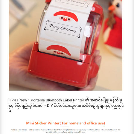
HPRT New 1 Portable Bluetooth Label Printer ၏ အဆင်ပြေမှု၊ ဖန်တီးမှု
နှင့် ခံနိုင်ရည်ကို ခံစားပါ - DIY စိတ်ဝင်စားသူများ၊ အိမ်စီစဉ်သူများနှင့် ပညာရှင်
မ