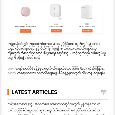
တရုတ်နိုင်ငံတွင် တည်ထောင်ထားသော အပူပုံနှိပ်စက် ထုတ်လုပ်သူ HPRT
သည် လိုအပ်ချက်များနှင့် စိတ်ကြိုက်မှုမျိုးစ သင်ဟာ လက်လီရောင်းသူ
သို့မဟုတ် အီးလက်ထရောင်းစီးပွားရေး ရောင်းသူပါ သင့်ထုတ်ကုန် ကမ်းလှမ်းမှု
တွေကို တိုးချဲ့ချင်ရင် ကျွန်
prev:
စာရင်းတင်စီမံခန့်ခွဲမှုအတွက် ထိရောက်သော ဂိုဒိုမ်း Rack တံဆိပ်ခြင်းဖြေရှင်းချက်
နောက်:
ထိရောက်သော လက်လီစျေးနှုန်းစီမံခန့်ခွဲမှုအတွက် ထိပ်တန်းစျေးနှုန်းတံဆိပ်ထုတ်လုပ်
LATEST ARTICLES
ပိုပြီး
သင့်အသေးစား (သို့) အလတ်စား စားသောက်ဆိုင်အတွက် မှန်ကန်သော စားသောက်ဆိုင် ဆော့ဝဲလ်ကို ဘယ်လိုရွေ
သင်သည်ဂိုဒိုင်းငွေစာရင်းများအတွက်အိတ်ဆောင် A4 ပုံနှိပ်စက်လိုအပ်သလား? တကယ်တော့ အလုပ်လုပ်တာက ဘာလဲ။