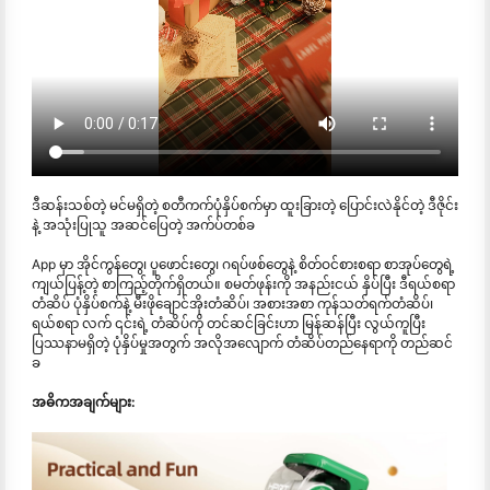
ဒီဆန်းသစ်တဲ့ မင်မရှိတဲ့ စတီကက်ပုံနှိပ်စက်မှာ ထူးခြားတဲ့ ပြောင်းလဲနိုင်တဲ့ ဒီဇိုင်း
နဲ့ အသုံးပြုသူ အဆင်ပြေတဲ့ အက်ပ်တစ်ခ
App မှာ အိုင်ကွန်တွေ၊ ပူဖောင်းတွေ၊ ဂရပ်ဖစ်တွေနဲ့ စိတ်ဝင်စားစရာ စာအုပ်တွေရဲ့
ကျယ်ပြန့်တဲ့ စာကြည့်တိုက်ရှိတယ်။ စမတ်ဖုန်းကို အနည်းငယ် နှိပ်ပြီး ဒီရယ်စရာ
တံဆိပ် ပုံနှိပ်စက်နဲ့ မီးဖိုချောင်အိုးတံဆိပ်၊ အစားအစာ ကုန်သတ်ရက်တံဆိပ်၊
ရယ်စရာ လက် ၎င်းရဲ့ တံဆိပ်ကို တင်ဆင်ခြင်းဟာ မြန်ဆန်ပြီး လွယ်ကူပြီး
ပြဿနာမရှိတဲ့ ပုံနှိပ်မှုအတွက် အလိုအလျောက် တံဆိပ်တည်နေရာကို တည်ဆင်
ခ
အဓိကအချက်များ: