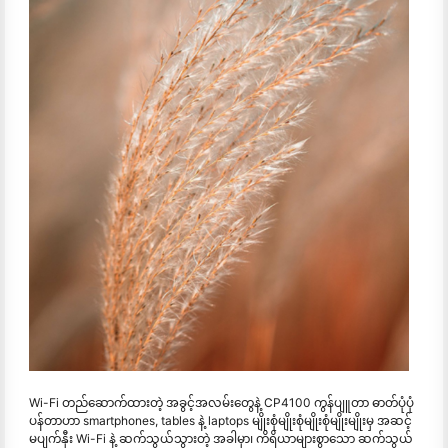
Wi-Fi တည်ဆောက်ထားတဲ့ အခွင့်အလမ်းတွေနဲ့ CP4100 ကွန်ပျူတာ ဓာတ်ပုံပုံ
ပန်တာဟာ smartphones, tables နဲ့ laptops မျိုးစုံမျိုးစုံမျိုးစုံမျိုးမျိုးမှ အဆင့်
မပျက်နှီး Wi-Fi နဲ့ ဆက်သွယ်သွားတဲ့ အခါမှာ၊ ကိရိယာများစွာသော ဆက်သွယ်