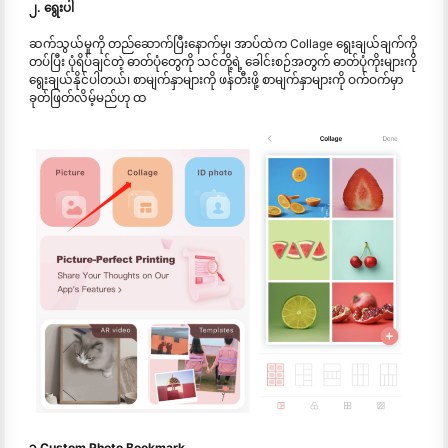
၂. ရွေးပါ
ဆက်သွယ်မှုကို တည်ဆောက်ပြီးနောက်မှ၊ အာပ်ထဲက Collage ရွေးချယ်ချက်ကို
တပ်ပြီး ပုံရိပ်ချင်တဲ့ ဓာတ်ပုံတွေကို သင်တို့ရဲ့ ခေါင်းစဉ်အတွက် ဓာတ်ပုံကိုးများကို
ရွေးချယ်နိုင်ပါတယ်၊ စာမျက်နှာများကို ဖန်တီးဖို့ စာမျက်နှာများကို ဝက်ဝက်မှာ
ခုတ်ဖြတ်လိမ့်မည်ဟု ထ
၃.Custom Photo Bookmark