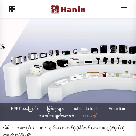
HPRT အကြောင်း
ဖြစ်ရပ်များ
action (to trash)
Exhibition
သတင်းအချက်အလက်
ဘလော့ဂ်
အိမ်
ဘလော့ဂ်
HPRT နည်းသော ဓာတ်ပုံ ပုံနှိပ်စက် CP4100 နဲ့ ပုံစံမှတ်တဲ့
စာမျက်နှာပုံနှိပ်ခြင်း