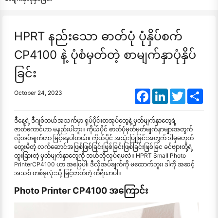
HPRT နည်းသော ဓာတ်ပုံ ပုံနှိပ်စက်
CP4100 နဲ့ ပုံစံမှတ်တဲ့ စာမျက်နှာပုံနှိပ်
ခြင်း
Facebook
LinkedIn
Twitter
Shar
October 24, 2023
ဒီနေ့ရဲ့ ဒီဂျစ်တယ်အသက်မှာ ရုပ်ပိုင်းစာအုပ်တွေနဲ့ မှတ်မျက်နှာတွေရဲ့
ဇာတ်ကောင်ဟာ မနည်းပါဘူး။ ကိုယ်ပိုင် ဓာတ်ပုံမှတ်မှတ်မျက်နှာများအတွက်
လိုအပ်ချက်ဟာ မြင့်နေပါတယ်။ ကိုယ်ပိုင် အသုံးပြုခြင်းအတွက် ဒါမှမဟုတ်
တွေးမိတဲ့ လက်ဆောင်အဖြစ်ဖြစ်ခြင်းဖြစ်ခြင်းဖြစ်ခြင်းဖြစ်ခြင ခင်ဗျားတို့ရဲ့
ထူးခြားတဲ့ မှတ်မျက်နှာတွေကို ဘယ်လိုလုပ်ရမလဲ။ HPRT Small Photo
PrinterCP4100 ဟာ အဖြေပါ၊ ဒီလိုအပ်ချက်ကို မထောက်ဘူး၊ ဒါကို အဆင့်
အသစ် တစ်ခုလုံးသို့ မြင့်တတ်တဲ့ ကိရိယာပါ။
Photo Printer CP4100 အကြောင်း