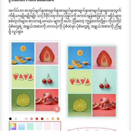
အက်ပ်ဟာ စာအုပ်မျက်နှာစာမျက်နှာစာမျက်နှာစာမျက်နှာစာမျက်နှာများအတွက်
ကိရိယာမျိုးမျိုးမျိုး သင့်ဒီဇိုင်းထုတ်လုပ်ခြင်းကို ကောင်းမွန်စေခြင်းငှါ ဖရိုင်များ၊
စစ်ထုတ်များ၊ စာသားနဲ့ emojis များကို ပေါင ပြီးတော့ ကျွန်တော်တို့မှာ ကိုယ်တိုင်
ပုံစံတွေရဲ့ အရွယ်အစားကို တကယ့်ကို ပုံစံထဲမှာ ပုံစံတွေရဲ့ အရွယ်အစားကို ညီမျှ
ဖို့ လှုပ်ရှား