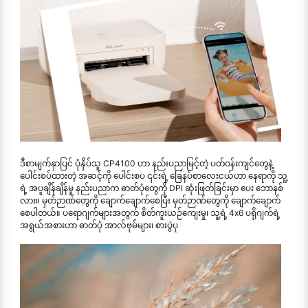
ဒီစာမျက်နှာပြင် ပုံနှိပ်သူ CP4100 ဟာ နည်းပညာမြင့်တဲ့ ပတ်ဝန်းကျင်တွေနဲ့
ပေါင်းစပ်ထားတဲ့ အဆင့်ကို ပေါင်းစပ ၎င်းရဲ့ ခြေနပ်စာလေးငယ်ဟာ နေရာကို သူ့
ရဲ့ အပူချိန်ချိန်မှု နည်းပညာက ဓာတ်ပုံတွေကို DPI ဆုံးဖြတ်ခြင်းမှာ ပေး ဘောနစ်
လား။ မှတ်ဉာဏ်တွေကို ချောက်ချောက်စေပြီး မှတ်ဉာဏ်တွေကို ချောက်ချောက်
စေပါတယ်။ ပရောဂျက်များအတွက် စိတ်ကူးယဉ်ကျေးမှု၊ သူ့ရဲ့ 4x6 ပရိုဂျက်ရဲ့
အရွယ်အစားဟာ ဓာတ်ပုံ အာလ်ဗုမ်များ၊ စားပွဲပု