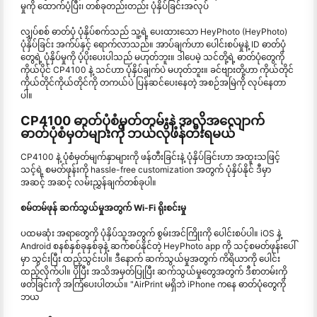
မှုကို ထောက်ပံ့ပြီး၊ တစ်ခုတည်းတည်း ပုံနှိပ်ခြင်းအလုပ်
လျှပ်စစ် ဓာတ်ပုံ ပုံနှိပ်စက်သည် သူ့ရဲ့ ပေးထားသော HeyPhoto (HeyPhoto)
ပုံနှိပ်ခြင်း အက်ပ်နှင့် ရောက်လာသည်။ အာပ်ချက်ဟာ ပေါင်းစပ်မှုနဲ့ ID ဓာတ်ပုံ
တွေရဲ့ ပုံနှိပ်မှုကို ပံ့ပိုးပေးပါသည် မဟုတ်ဘူး။ ဒါပေမဲ့ သင်တို့ရဲ့ ဓာတ်ပုံတွေကို
ကိုယ်ပိုင် CP4100 နဲ့ သင်ဟာ ပုံနှိပ်ချက်ပဲ မဟုတ်ဘူး။ ခင်ဗျားတို့ဟာ ကိုယ်တိုင်
ကိုယ်တိုင်ကိုယ်တိုင်ကို တကယ်ပဲ ပြန်ဆင်ပေးနေတဲ့ အစဉ်အမြဲကို လုပ်နေတာ
ပါ။
CP4100 ဓာတ်ပုံစံမှတ်တမ်းနဲ့ အလိုအလျောက်
ဓာတ်ပုံစံမှတ်များကို ဘယ်လိုဖန်တီးရမယ်
CP4100 နဲ့ ပုံစံမှတ်မျက်နှာများကို ဖန်တီးခြင်းနဲ့ ပုံနှိပ်ခြင်းဟာ အထူးသဖြင့်
သင့်ရဲ့ စမတ်ဖုန်းကို hassle-free customization အတွက် ပုံနှိပ်နိုင် ဒီမှာ
အဆင့် အဆင့် လမ်းညွှန်ချက်တစ်ခုပါ။
စမ်တမ်ဖုန် ဆက်သွယ်မှုအတွက် Wi-Fi ရိုးစင်းမှု
ပထမဆုံး အရာတွေကို ပုံနှိပ်သူအတွက် စွမ်းအင်ကြိုးကို ပေါင်းစပ်ပါ။ iOS နဲ့
Android စနစ်နှစ်ခုနှစ်ခုနဲ့ ဆက်စပ်နိုင်တဲ့ HeyPhoto app ကို သင့်စမတ်ဖုန်းပေါ်
မှာ သွင်းပြီး ထည့်သွင်းပါ။ ဒီနောက် ဆက်သွယ်မှုအတွက် ကိရိယာကို ပေါင်း
ထည့်လိုက်ပါ။ ပိုပြီး အသိအမှတ်ပြုပြီး ဆက်သွယ်မှုတွေအတွက် ဒီစာတမ်းကို
ဖတ်ခြင်းကို အကြံပေးပါတယ်။ "AirPrint မရှိဘဲ iPhone ကနေ ဓာတ်ပုံတွေကို
ဘယ