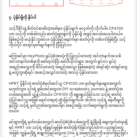
၄. ပုံနှိပ်ဖို့ကို နှိပ်ပါ
သင့်ဒီဇိုင်းနဲ့ စိတ်ဝင်စားမိတဲ့အခါမှာ၊ ပုံနှိပ်ချက် ခလုတ်ကို လိုက်ပါ။ CP4100
ဟာ သင့်ကို တစ်ခါတည်း ဓာတ်ပုံများစွာကို ပုံနှိပ်ဖို့ အခွင့်အလမ်းပေးပါတယ်။
ဖြစ်စဉ်ကို မယုံနိုင်ဘူးလေ။ ပုံနှိပ်ခြင်းနောက်မှာ ဓာတ်ပုံကို တစ်ဝက်ဖြစ်ပြီး သင့်
ကိုယ်ပိုင် စာအုပ်မှတ်မျက်နှာကို ပြီးပြင်းလ
မကြာခင်မှာ HeyPhoto ရုပ်ပုံစံအားပုံကို ပြုလုပ်ထားတဲ့ အင်တာနက်အသစ်
အင်တာနက်တစ်ခုကို ဖော်ထုတ်ပြီး မော်ဒီယိုလ်များ အတွက် ရှင်းလ ရုပ်ပုံ
အရည်အသွေးကို ဖိပိပ်ထားတဲ့ အရည်အသွေး ဖြစ်စေခဲ့တဲ့ အရင်ဆုံး ဗားရှင်တွေ
နဲ့ မတူဘူးဆိုရင်၊ အဆင့်အသွင်ထားတဲ့ အာပ်ပုံ ပုံနှိပ်ထားတ
HPRT ပို့နိုင်တဲ့ ဓာတ်ပုံစံမှတ်ဆင်သူ CP4100 ဟာ မှတ်မျက်နှာများအတွက်
မဟုတ်ဘူး။ ၎င်းရဲ့ စွမ်းအင်တွေဟာ DIY scrapbooks, journals နဲ့ ဓာတ်ပုံအ
လမ်းတွေအထိ ပျံ့နှံ့ပါတယ်။ CP4100 ကို ရွေးချယ်ခြင်းဟာ သင့်ရဲ့ ဓာတ်ပုံ
ပုံပြင်ဆင်သူအဖြစ် နောင်တရတဲ့ ဆုံးဖြတ်ချက်ပါ။ အဲဒါက သင့်ရဲ့ ဖန်တီးမှုကို
ဖွင့်ပြီး သင့်ရဲ့ မှတ်ဉာဏ်တွေအပေါ်မှာ အစဉ်အမြဲ သက်ရောက်မှုကို ထားပေးပါ
တယ်။
ခင်ဗျားတို့ရဲ့ မှတ်တမ်းအတွက် ဓာတ်ပုံစံပုံစံသစ်တွေကို ဖွံ့ဖြိုးဖို့ စျေးကွက်ထဲမှာရှိ
ရင် HPRT ဟာ သင့်ရဲ့ ဖြေရှင်းမှုဖြစ် ဓာတ်ပုံရိုက်ခြင်းကွင်းထဲက ပညာရှင်တွေ
အဖြစ် ကျွန်မတို့ရဲ့ စာရွက်ပုံရှင်တွေဟာ Zink နဲ့ အရောင်ခြင်းကို အောက်မြင်ခြင်း