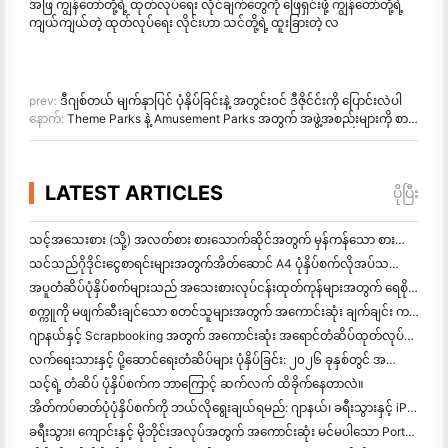
အဖြ ကျွန်တော်တို့ရဲ့ ထုတ်လုပ်ရေး လိုင်ချက်တွေကို ဖြေရှင်းဖို့ ကျွန်တော်တို့ရဲ့
ကျယ်ကျယ်တဲ့ ထုတ်လုပ်ရေး လိုင်းဟာ သင်တို့ရဲ့ ထူးခြားတဲ့ လ
prev:
ဒီဂျစ်တယ် မျက်နှာပြင် ပုံနှိပ်ခြင်းနဲ့ အတွင်းဝင် ဒီဇိုင်င်းကို ပြောင်းလဲပါ
နောက်:
Theme Parks နဲ့ Amusement Parks အတွက် အဖွဲ့အစည်းများကို စာရင်းပုံနှိပ်ခြင်းအတွက် အပြည့်အဝ လမ်းညွှန်ချက်
LATEST ARTICLES
ပိုပြီး
သင့်အသေးစား (သို့) အလတ်စား စားသောက်ဆိုင်အတွက် မှန်ကန်သော စားသောက်ဆိုင် ဆော့ဝဲလ်ကို ဘယ်လိုရွေ
သင်သည်ဂိုဒိုင်းငွေစာရင်းများအတွက်အိတ်ဆောင် A4 ပုံနှိပ်စက်လိုအပ်သလား? တကယ်တော့ အလုပ်လုပ်တာက ဘာလဲ။
အပူတံဆိပ်ပုံနှိပ်စက်များသည် အသေးစားလုပ်ငန်းထုတ်ကုန်များအတွက် ရေစိုခံတံဆိပ်များကို ထုတ်လုပ
စက္ကူကို မဖျက်ဆီးချင်သော စတင်သူများအတွက် အကောင်းဆုံး ချက်ချင်း ကင်မရာ
ဂျာနယ်နှင့် Scrapbooking အတွက် အကောင်းဆုံး အရောင်တံဆိပ်ထုတ်လုပ်သူ: စာမျက်နှာတိုင်းတွင် အရောင်ပိုထ
လက်ရေးသားနှင့် ပို့ဆောင်ရေးတံဆိပ်များ ပုံနှိပ်ခြင်း: ၂၀၂၆ ခုနှစ်တွင် အသေးစားလုပ်ငန်းများအတွက် အကြံပေးချက်များ
သင့်ရဲ့ တံဆိပ် ပုံနှိပ်စက်က ဘာကြောင့် ဆက်လက် ထိခိုက်နေတာလဲ။
အိတ်ကပ်ဓာတ်ပုံပုံနှိပ်စက်ကို ဘယ်လိုရွေးချယ်ရမည်: ဂျာနယ်၊ ခရီးသွားနှင့် iPhone အသုံးပြုသူများအတွက် အပြည့်အဝ
ခရီးသွား၊ ကျောင်းနှင့် မိုဘိုင်းအလုပ်အတွက် အကောင်းဆုံး မင်မပါသော Portable Printer: Hanin MT620 Pro Review