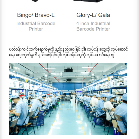
ပတ်ဝန်းကျင်သက်ရောက်မှုကို နည်းနည်းစေခြင်းငှါ၊ လုပ်ငန်းတွေကို လုပ်ဆောင်
ရေး စျေးကွက်မှုကို နည်းစေခြင်းငှါ၊ လုပ်ငန်းတွေကို လုပ်ဆောင်ရေး စျ