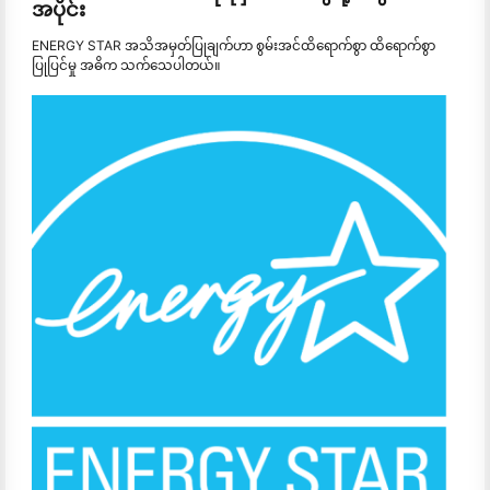
အပိုင်း
ENERGY STAR အသိအမှတ်ပြုချက်ဟာ စွမ်းအင်ထိရောက်စွာ ထိရောက်စွာ
ပြုပြင်မှု အဓိက သက်သေပါတယ်။