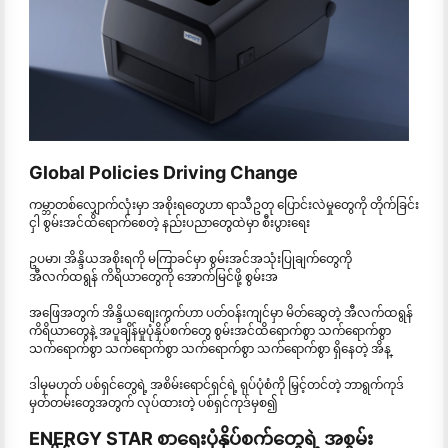
Global Policies Driving Change
ကမ္ဘာတစ်လျှောက်လုံးမှာ အစိုးရတွေဟာ ရာသီဥတု ပြောင်းလဲမှုတွေကို တိုက်ခြင်း
ငှါ စွမ်းအင်ထိရောက်စေတဲ့ နည်းပညာတွေထဲမှာ စီးပွားရေး
ဥပမာ၊ အိန္ဒိယအစိုးရကို မကြာခင်မှာ စွမ်းအင်အသုံးပြုချက်တွေကို
အီလက်ထရွန် ကိရိယာတွေကို အောက်မြင်ဖို့ စွမ်းအ
အဖြေအတွက် အိန္ဒိယစျေးကွက်ဟာ ပတ်ဝန်းကျင်မှာ မိတ်ဆွေတဲ့ အီလက်ထရွန်
ကိရိယာတွေနဲ့ အပူချိန်မှုပုံနှိပ်စက်တွေ စွမ်းအင်ထိရောက်စွာ သက်ရောက်စွာ
သက်ရောက်စွာ သက်ရောက်စွာ သက်ရောက်စွာ သက်ရောက်စွာ ရှိနေတဲ့ အိန္
ဒါမှမဟုတ် ပစ်ရှင်တွေရဲ့ အစိမ်းရောင်ရှင်ရဲ့ ရုပ်ပုံစံကို မြှင့်တင်တဲ့ ဘာရွက်ကုဒ်
မှတ်တမ်းတွေအတွက် လုပ်ထားတဲ့ ပစ်ရှင်ကုဒ်မှစ၍
ENERGY STAR စာရေးပုံနှိပ်စက်တွေရဲ့ အစွမ်း