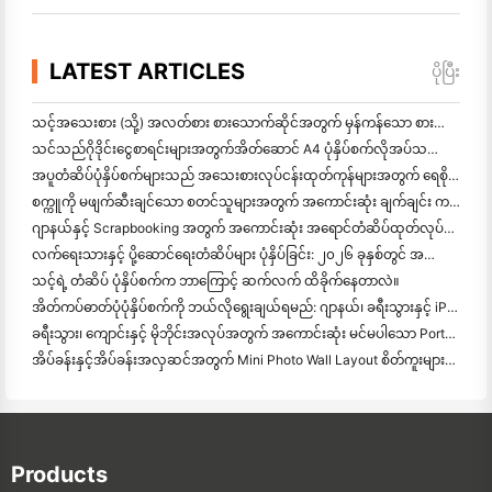
LATEST ARTICLES
ပိုပြီး
သင့်အသေးစား (သို့) အလတ်စား စားသောက်ဆိုင်အတွက် မှန်ကန်သော စားသောက်ဆိုင် ဆော့ဝဲလ်ကို ဘယ်လိုရွေ
သင်သည်ဂိုဒိုင်းငွေစာရင်းများအတွက်အိတ်ဆောင် A4 ပုံနှိပ်စက်လိုအပ်သလား? တကယ်တော့ အလုပ်လုပ်တာက ဘာလဲ။
အပူတံဆိပ်ပုံနှိပ်စက်များသည် အသေးစားလုပ်ငန်းထုတ်ကုန်များအတွက် ရေစိုခံတံဆိပ်များကို ထုတ်လုပ
စက္ကူကို မဖျက်ဆီးချင်သော စတင်သူများအတွက် အကောင်းဆုံး ချက်ချင်း ကင်မရာ
ဂျာနယ်နှင့် Scrapbooking အတွက် အကောင်းဆုံး အရောင်တံဆိပ်ထုတ်လုပ်သူ: စာမျက်နှာတိုင်းတွင် အရောင်ပိုထ
လက်ရေးသားနှင့် ပို့ဆောင်ရေးတံဆိပ်များ ပုံနှိပ်ခြင်း: ၂၀၂၆ ခုနှစ်တွင် အသေးစားလုပ်ငန်းများအတွက် အကြံပေးချက်များ
သင့်ရဲ့ တံဆိပ် ပုံနှိပ်စက်က ဘာကြောင့် ဆက်လက် ထိခိုက်နေတာလဲ။
အိတ်ကပ်ဓာတ်ပုံပုံနှိပ်စက်ကို ဘယ်လိုရွေးချယ်ရမည်: ဂျာနယ်၊ ခရီးသွားနှင့် iPhone အသုံးပြုသူများအတွက် အပြည့်အဝ
ခရီးသွား၊ ကျောင်းနှင့် မိုဘိုင်းအလုပ်အတွက် အကောင်းဆုံး မင်မပါသော Portable Printer: Hanin MT620 Pro Review
အိပ်ခန်းနှင့်အိပ်ခန်းအလှဆင်အတွက် Mini Photo Wall Layout စိတ်ကူးများနှင့်အကြံပေးချက်များ
Products