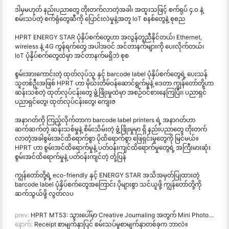
ဒါမှမဟုတ် နည်းပညာတွေ တိုးတက်လာတဲ့အခါ၊ အထူးသဖြင့် စက်ရုပ် ၄.၀ နဲ့
စမ်းသပ်တဲ့ စက်ရုံတွေဆီကို ပြောင်းလဲမှုနဲ့အတူ IoT စနစ်တွေနဲ့ စုစည
HPRT ENERGY STAR ပုံနှိပ်စက်တွေဟာ အလွန်တူညီနိုင်တယ်၊ Ethernet,
wireless နဲ့ 4G ကွန်ရက်တွေ အပါအဝင် အင်တာနက်များကို ပေးလိုက်တယ်၊
IoT ပုံနှိပ်စက်တွေထဲမှာ အင်တာနက်မရှိဘဲ စုစ
စွမ်းအားကောင်းတဲ့ ထုတ်လုပ်သူ နှင့် barcode label ပုံနှိပ်စက်တွေရဲ့ ပေးသန်
သူတစ်ဦးအဖြစ် HPRT ဟာ မိုဃ်းတိမ်ဝန်ဆောင်ရွက်မှုနဲ့ ဒေတာ ကျွန်တော်တို့ဟာ
ဆန်းသစ်တဲ့ ထုတ်လုပ်ငန်းတွေ ဖွံ့ဖြိုးမှုထဲမှာ အစဉ်ဝင်စားနေကြပြီး၊ ပညာရှင်
ပညာရှင်တွေ၊ ထုတ်လုပ်ငန်းတွေ၊ ကျေးဇ
အနာဂတ်ကို ကြည့်လိုက်တာက barcode label printers ရဲ့ အနာဂတ်ဟာ
ဆက်ဆက်တဲ့ ဆန်းသစ်မှုနဲ့ စိမ်းသိမ်းတဲ့ ဖွံ့ဖြိုးမှုမှာ ရှိ နည်းပညာတွေ တိုးတက်
လာတဲ့အခါစွမ်းအင်ထိရောက်စွာ ပိုထိရောက်စွာ ဖြေရှင်းမှုတွေကို မြင်မယ်။
HPRT ဟာ စွမ်းအင်ထိရောက်မှုနဲ့ ပတ်ဝန်းကျင်ထိရောက်မှုတွေရဲ့ အကြီးမားဆုံး
စွမ်းအင်ထိရောက်မှုနဲ့ ပတ်ဝန်းကျင်တဲ့ တုံ့ပြန်
ကျွန်တော်တို့ရဲ့ eco-friendly နှင့် ENERGY STAR အသိအမှတ်ပြုထားတဲ့
barcode label ပုံနှိပ်စက်တွေအကြောင်း ပိုများစွာ သင်ယူဖို့ ကျွန်တော်တို့ကို
ဆက်သွယ်ဖို့ လွတ်လပ
prev:
HPRT MT53: သွားပေါ်မှာ Creative Journaling အတွက် Mini Photo Sticker ပုံစံ
နောက်:
Receipt စာမျက်နှာပြင် စမ်းသပ်မှုစာမျက်နှာတစ်ခုက ဘာလဲ။