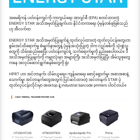
အမေရိကန် ပတ်ဝန်းကျင်ကို ကာကွယ်ရေး အာဂျင်စီ (EPA) စတင်ထားတဲ့
ENERGY STAR အသိအမှတ်ပြုချက်ဟာ နိုင်ငံတကာရေး ပုံမှန်တစ်ခုဖြစ်သည်
ဟု အီလက်ထ
ENERGY STAR အသိအမှတ်ပြုချက်နဲ့ ထုတ်လုပ်ထားတဲ့ ထုတ်လုပ်ငန်းတွေဟာ
စွမ်းအင်ထိရောက်မှု စံမျက်နှာတွေနဲ့ ပုံမှန်အသုံးပြုတဲ့ ဒါက လျှပ်စစ်ကို သုံးစွဲသူ
တွေကို သိမ်းဆည်းစေပြီး ပတ်ဝန်းကျင်ရဲ့ သက်ရောက်မှုကို နည်းစေပါတယ်။ ဒီ
အသိအမှတ်ပြုချက်ကို ကမ္ဘာလုံးမှာ အများကြီး အသိအမှတ်ပြုပြီး အိမ်သူစုတွေ
ကနေ အလုပ်ဆောင်ရွက်စနစ်တွေကို ရုံး
HPRT ဟာ အင်တာနက်၊ သိမ်းယူရေး၊ ကျန်းမာရေး စောင့်ရှောက်မှု၊ အစာအစာနဲ့
သောက်မှု၊ အင်တာနက်တွေအတွက် ပြင်ဆင်ထားတဲ့ အင်တာနက် STAR ပုံ
ထုတ်လုပ်ငန်းလိုင်းမှာ desktop နဲ့ industrial barcode printers ပါဝင်တယ်။