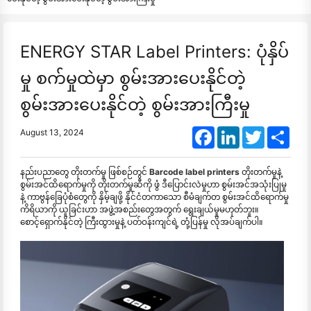
ENERGY STAR Label Printers: ပုံနှိပ်
မှု စက်မှုထဲမှာ စွမ်းအားပေးနိုင်တဲ့
စွမ်းအားပေးနိုင်တဲ့ စွမ်းအားကြီးမှု
Facebook
LinkedIn
Twitter
Shar
August 13, 2024
နည်းပညာတွေ တိုးတက်မှု ဖြစ်စဉ်တွင်
Barcode label printers
တိုးတက်မှုနဲ့
စွမ်းအင်ထိရောက်မှုကို တိုးတက်မှုဆီကို ဖွံ ဒီပြောင်းလဲမှုဟာ စွမ်းအင်အသုံးပြုမှု
နဲ့ ကာဗွန်ခြေပုံစံတွေကို နှိမ့်ချဖို့ နိုင်ငံတကာသော စီမံချက်တ စွမ်းအင်ထိရောက်မှု
ကိရိယာကို ယူခြင်းဟာ အဖွဲ့အစည်းတွေအတွက် ရွေးချယ်မှုမဟုတ်ဘူး။
စောင့်ရှောက်နိုင်တဲ့ ကြီးထွားမှုနဲ့ ပတ်ဝန်းကျင်ရဲ့ တုံ့ပြန်မှု လိုအပ်ချက်ပါ။