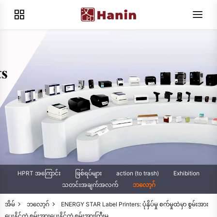
HPRT အကြောင်း
ဖြစ်ရပ်များ
action (to trash)
Exhibition
သတင်းအချက်အလက်
ဘလော့ဂ်
အိမ်
ဘလော့ဂ်
ENERGY STAR Label Printers: ပုံနှိပ်မှု စက်မှုထဲမှာ စွမ်းအား
ပေးနိုင်တဲ့ စွမ်းအားပေးနိုင်တဲ့ စွမ်းအားကြီးမှု