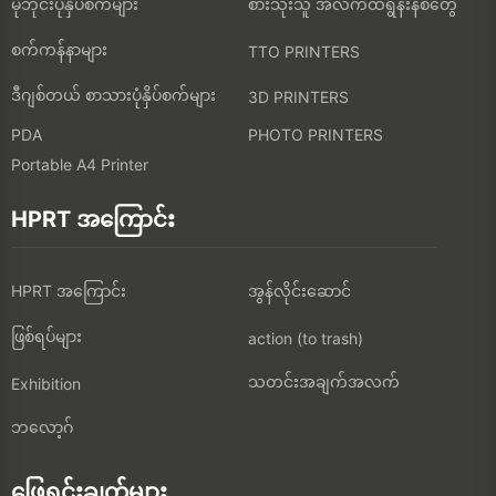
မိုဘိုင်းပုံနှိပ်စက်များ
စားသုံးသူ အီလက်ထရွန်းနစ်တွေ
စက်ကန်နာများ
TTO PRINTERS
ဒီဂျစ်တယ် စာသားပုံနှိပ်စက်များ
3D PRINTERS
PDA
PHOTO PRINTERS
Portable A4 Printer
HPRT အကြောင်း
HPRT အကြောင်း
အွန်လိုင်းဆောင်
ဖြစ်ရပ်များ
action (to trash)
သတင်းအချက်အလက်
Exhibition
ဘလော့ဂ်
ဖြေရှင်းချက်များ