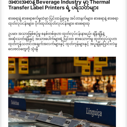
အစားအစာနဲ့ Beverage Industry မှာ Thermal
Transfer Label Printers ရဲ့ ပရိသတ်များ
စားစရာနဲ့ စားစရာစက်မှုထဲမှာ ပြင်းထန်ရှားမှု အင်တာနက်များ၊ စားစရာနဲ့ စားစရာ
ထုတ်လုပ်ငန်းများ၊ ပိုက်ထုတ်ထုတ်လုပ်ငန်းများ၊ စားစရာထု
ဥပမာ၊ အသားဖြစ်စဉ်မှု စနစ်တစ်ခုဟာ ထုတ်လုပ်ငန်းနာမည်၊ ချိန်ချိန်နဲ့
အဆုံးသတ်ချိန်နှင့် အသားပေါက်များရဲ့ ပြင်းထ စားသောက်မှု ထုတ်လုပ်သူဟာ
ထုတ်ကုန်သတင်းအချက်အလက်များနှင့် ထုတ်ကုန်များနှင့် အပူချိန်ပြောင်းလဲမှု
လေဗလ်တွေကို သုံးနို