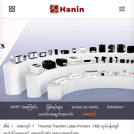
HPRT အကြောင်း
ဖြစ်ရပ်များ
action (to trash)
Exhibition
သတင်းအချက်အလက်
ဘလော့ဂ်
အိမ်
ဘလော့ဂ်
Thermal Transfer Label Printers- F&B လုပ်ငန်းတွင်
အသုံးပြုမှုများနှင့် အကောင်းဆုံး အလေ့အကျင့်များ