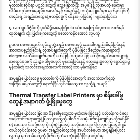
မှတ်တမ်းဆိုင်ရာ ပစ္စည်းတွေကို သွေ့ခြောက်ပြီး အပူချိန်နဲ့ လိုအပ်တဲ့ နေရာမှာ
သိမ်းဆည်းထားရမည်။ အလင်းနှင့် အရည်မှုနဲ့ အသုံးမပြုခင်မှာ၊ မျက်နှာပြင်ကို
စာရင်းရဲ့ အရည်အသွေးနဲ့ ဖတ်နိုင်မှုကို ထိန်းချုပ်ခြင်းငှါ၊ မျက်နှာပြင်က
၄. လက်ရှင်ဒီဇိုင်းကို မှတ်မိဖို့အရေးကြီးပါတယ်။ အကြောင်းမူကား၊ လက်ရှင်
ထုတ်ချက် ထုံးဖြတ်ချက်တွေကို မထောက်နိုင်အောင် လုပ်ကို
ဥပမာ၊ စားစရာထုတ်လုပ်သူတို့သည် စားစရာနှင့် ဆေးဝါးပစ္စည်းစီရင်ခြင်းနှင့်
အာဏာပစ္စည်းခြင်းရဲ့ လိုအပ်ချက်တွေကို ပုံနှိပ်ခြင်း ဒီစည်းမျက်နှာများကို
alergen သတိပေးချက်များကို ဖော်ပြဖို့ အထူးသဖြင့် ဖောင့်အရွယ်အစားများနဲ့
အရောင်များကို သုံးစွဲခ ဒါမှမဟုတ် မှန်ကန်ခြင်းနှင့် တွေးနွေးမှုတွေကို ရှောင်ရှားဖို့
မှန်ကန်တဲ့ သတင်းအချက်အလက်အားလုံးဟာ မှန်ကန်ခြင
အပူချိန်ပြောင်းလဲမှု မှတ်တမ်းကို ပုံနှိပ်ခြင်းအတွက် အထက်ထက်ရှိတဲ့
အကြံပေးချက်တွေကို နောက်ပြီး လုပ်ငန်းတွေဟာ သူတို့ရဲ့ အမည်
Thermal Transfer Label Printers မှာ စိန်ခေါ်မှု
တွေနဲ့ အနာဂတ် ဖွံ့ဖြိုးမှုတွေ
အပူချိန်ပြောင်းလဲခြင်းမှာ စိန်ခေါ်မှုတွေဟာ မှတ်တမ်းခြင်းနှင့် ပတ်ဝန်းကျင်ရေး
အကြောင်းအရာတွေနဲ့ ပြဿနာတွေကို ပါဝင် ဒါပေမဲ့ ပတ်ဝန်းကျင်မှာ လိုအပ်နိုင်
တဲ့ အဆောက်အဦးတွေကို သုံးစွဲခြင်းနှင့် အလိုအလျောက်ပြုလုပ်ခြင်းနဲ့ ဒီဂျစ်
တယ်လုပ်ငန်းတွေ ဥပမာ၊ အရည်စွမ်းလွှတ်မှု အပင်တစ်ခုဟာ အပူချိန်ပြောင်း
လွှတ်မှု မှတ်တမ်းတွေကို ပိုက်တွေထဲမှာ သုံးစွဲနိုင်ပြီး မှားယွင်းမှ