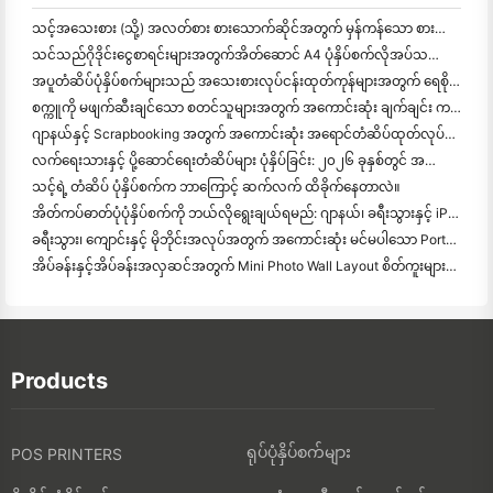
သင့်အသေးစား (သို့) အလတ်စား စားသောက်ဆိုင်အတွက် မှန်ကန်သော စားသောက်ဆိုင် ဆော့ဝဲလ်ကို ဘယ်လိုရွေ
သင်သည်ဂိုဒိုင်းငွေစာရင်းများအတွက်အိတ်ဆောင် A4 ပုံနှိပ်စက်လိုအပ်သလား? တကယ်တော့ အလုပ်လုပ်တာက ဘာလဲ။
အပူတံဆိပ်ပုံနှိပ်စက်များသည် အသေးစားလုပ်ငန်းထုတ်ကုန်များအတွက် ရေစိုခံတံဆိပ်များကို ထုတ်လုပ
စက္ကူကို မဖျက်ဆီးချင်သော စတင်သူများအတွက် အကောင်းဆုံး ချက်ချင်း ကင်မရာ
ဂျာနယ်နှင့် Scrapbooking အတွက် အကောင်းဆုံး အရောင်တံဆိပ်ထုတ်လုပ်သူ: စာမျက်နှာတိုင်းတွင် အရောင်ပိုထ
လက်ရေးသားနှင့် ပို့ဆောင်ရေးတံဆိပ်များ ပုံနှိပ်ခြင်း: ၂၀၂၆ ခုနှစ်တွင် အသေးစားလုပ်ငန်းများအတွက် အကြံပေးချက်များ
သင့်ရဲ့ တံဆိပ် ပုံနှိပ်စက်က ဘာကြောင့် ဆက်လက် ထိခိုက်နေတာလဲ။
အိတ်ကပ်ဓာတ်ပုံပုံနှိပ်စက်ကို ဘယ်လိုရွေးချယ်ရမည်: ဂျာနယ်၊ ခရီးသွားနှင့် iPhone အသုံးပြုသူများအတွက် အပြည့်အဝ
ခရီးသွား၊ ကျောင်းနှင့် မိုဘိုင်းအလုပ်အတွက် အကောင်းဆုံး မင်မပါသော Portable Printer: Hanin MT620 Pro Review
အိပ်ခန်းနှင့်အိပ်ခန်းအလှဆင်အတွက် Mini Photo Wall Layout စိတ်ကူးများနှင့်အကြံပေးချက်များ
Products
ရုပ်ပုံနှိပ်စက်များ
POS PRINTERS