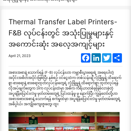
Thermal Transfer Label Printers-
F&B လုပ်ငန်းတွင် အသုံးပြုမှုများနှင့်
အကောင်းဆုံး အလေ့အကျင့်များ
Facebook
LinkedIn
Twitter
Shar
April 21, 2023
အစားအစာနဲ့ သောက်ရန် (F-B) လုပ်ငန်းဟာ ကမ္ဘာစီးပွားရေးရဲ့ အရေးပါတဲ့
အပိုင်းအစိတ်အပိုင်းဖြစ်ပြီး နှစ်စဉ် ဝင်ငွေထဲက တစ်သန်းချီ လုံခြုံမှုနဲ့ ထိရောက်
စွာ စားစရာနဲ့ စားစရာထုတ်လုပ်ငန်းတွေရဲ့ လုံခြုံမှုနဲ့ ထိရောက်စွာ ထုတ်လုပ်ရန်
လိုအပ်ချက်တွေက ဒါက လုပ်ငန်းထဲမှာ အဓိက ကိရိယာတစ်ခုဖြစ်လာခဲ့တဲ့
အပူချိန်ပြောင်းလဲမှု မှတ်တမ်းတွေရဲ့ ပြင်းထန်မှု မှ နောက်ပြီး ကျွန်တော်တို့ဟာ
အစာအစားအစာနဲ့ သောက်ရန် စက်မှုထဲမှာ အပူချိန်ပြောင်းလဲမှု မှတ်တမ်းတွေရဲ့
အဓိပ္ပါယ်၊ အကျိုးကျေးဇူးတွေ၊ ထူး