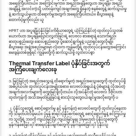
အရေးကြီးပါတယ်။ အကြောင်းမူကား၊ အရည်အချိန်တွေဟာ အပူချိန်၊ အရည်
အချိန်နဲ့ အလင်းကဲ့သို့ ပတ်ဝန်းကျင်အချက်တွေ ရှိနေတဲ့ စနစ်တွေနဲ့ ဆက်သွယ်မှု
နဲ့ ဆက်သွယ်မှုဟာ ထိရောက်မှုအတွက် အရေးကြီးပါတယ်။ စီးပွားရေးနဲ့
ထောက်ပံ့မှုကိုလည်း ယူ
HPRT ဟာ အပူချိန်ပုံနှိပ်ခြင်းကိရိယာတွေရဲ့ ယုံကြည်နိုင်တဲ့ ထုတ်လုပ်သူတစ်
ယောက်ဟာ အပူချိန်ပြောင်းလွှတ်ခြင်းရဲ့ လေဗလ စားစရာနဲ့ သောက်ရည်၊
ဓာတုပစ္စည်းတွေ၊ ဆေးပစ္စည်းတွေ၊ ပို့ဆောင်ရွက်မှုနဲ့ ပညာရှင်တွေလိုမျိုး
စီးပွားရေး အဖွဲ့အစည်းများမှာ လုံးဝက ကျွန်မတို့ရဲ့ ထုတ်လုပ်ငန်းတွေအကြောင်း
မေးခွန်းတစ်ခုရှိရင် ကျွန်မတို့ကို ဆက်သွယ်ဖို့ လွတ်လပ်စွာ
Thermal Transfer Label ပုံနှိပ်ခြင်းအတွက်
အကြံပေးချက်လေးခု
၁. မြင့်မြင့်တဲ့ အရည်အသွေးနဲ့ ထိရောက်မှုတဲ့ အရည်အသွေးတွေကို ထုတ်လုပ်ဖို့
အဓိပ္ပါယ်ပါ။ ထုတ်လုပ်ငန်းအမျိုးအစား၊ လေဗလ်အရွယ်နဲ့ ပုံစံများနဲ့ လိုအပ်တဲ့
အချက်အလက်များကို တွေးမြင်ဖို့လိုတယ်။ လိုအပ်နိုင်တဲ့ လေဗလ် ဒီဇိုင်းဟာ
ထုတ်ကုန်ကို အသိအမှတ်ပြုခြင်းနဲ့ စားသုံးသူတွေဝယ်ချင်မှုအလိုတွေကို ပ
၂. ပုံနှိပ်သူတွေရဲ့ စောင့်ရှောက်မှု နှင့် မှန်ကန်တဲ့ လေဗလ်တွေကို ထုတ်လုပ်နေတာ
ကို သိမှတ်ပါလိမ့်မယ်။ ပုံမှန် စာရင်းပုံနှိပ်စက်တွေရဲ့ စောင့်ရှောက်မှုနဲ့ စင်ကြယ်မှု
က သူတို့ရဲ့ ဘဝကို ကျယ်မြင်ပြီး ကျယ်မြင်မှုနှု ဒါမှမဟုတ် ပုံနှိပ်သူတွေကို
မှန်ကန်စေခြင်းငှါ စာရေးပုံနှိပ်ချက်တွေကို မှန်ကန်စေခြင်းငှါ ပုံနှိပ်သူ
၃. မှန်ကန်တဲ့ ထိန်းသိမ်းမှု နှင့် မှန်ကန်မှု ပစ္စည်းတွေကို ကူညီပေးနိုင်သည်။