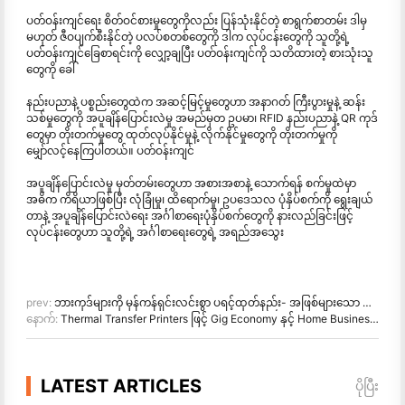
ပတ်ဝန်းကျင်ရေး စိတ်ဝင်စားမှုတွေကိုလည်း ပြန်သုံးနိုင်တဲ့ စာရွက်စာတမ်း ဒါမှ
မဟုတ် ဇီဝပျက်စီးနိုင်တဲ့ ပလပ်စတစ်တွေကို ဒါက လုပ်ငန်းတွေကို သူတို့ရဲ့
ပတ်ဝန်းကျင်ခြေစာရင်းကို လျှော့ချပြီး ပတ်ဝန်းကျင်ကို သတိထားတဲ့ စားသုံးသူ
တွေကို ခေါ်
နည်းပညာနဲ့ ပစ္စည်းတွေထဲက အဆင့်မြင့်မှုတွေဟာ အနာဂတ် ကြီးပွားမှုနဲ့ ဆန်း
သစ်မှုတွေကို အပူချိန်ပြောင်းလဲမှု အမည်မှတ ဥပမာ၊ RFID နည်းပညာနဲ့ QR ကုဒ်
တွေမှာ တိုးတက်မှုတွေ ထုတ်လုပ်နိုင်မှုနဲ့ လိုက်နိုင်မှုတွေကို တိုးတက်မှုကို
မျှော်လင့်နေကြပါတယ်။ ပတ်ဝန်းကျင်
အပူချိန်ပြောင်းလဲမှု မှတ်တမ်းတွေဟာ အစားအစာနဲ့ သောက်ရန် စက်မှုထဲမှာ
အဓိက ကိရိယာဖြစ်ပြီး လုံခြုံမှု၊ ထိရောက်မှု၊ ဥပဒေသလ ပုံနှိပ်စက်ကို ရွေးချယ်
တာနဲ့ အပူချိန်ပြောင်းလဲရေး အင်္ဂါစာရေးပုံနှိပ်စက်တွေကို နားလည်ခြင်းဖြင့်
လုပ်ငန်းတွေဟာ သူတို့ရဲ့ အင်္ဂါစာရေးတွေရဲ့ အရည်အသွေး
prev:
ဘားကုဒ်များကို မှန်ကန်ရှင်းလင်းစွာ ပရင့်ထုတ်နည်း- အဖြစ်များသော ဘားကုဒ်ပုံနှိပ်ခြင်းဆိုင်ရာ ပြဿနာများကို ကျော်လွှားခြင်း
နောက်:
Thermal Transfer Printers ဖြင့် Gig Economy နှင့် Home Business အောင်မြင်မှုကို မြှင့်တင်ခြင်း။
LATEST ARTICLES
ပိုပြီး