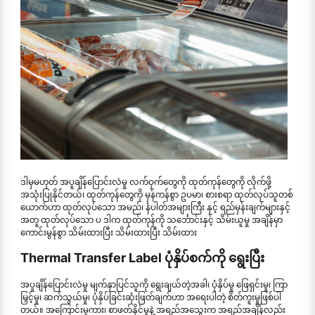
ဒါမှမဟုတ် အပူချိန်ပြောင်းလဲမှု လက်ဝှက်တွေကို ထုတ်ကုန်တွေကို လိုက်ဖို့
အသုံးပြုနိုင်တယ်၊ ထုတ်ကုန်တွေကို မှန်ကန်စွာ ဥပမာ၊ စားစရာ ထုတ်လုပ်သူတစ်
ယောက်ဟာ ထုတ်လုပ်သော အမည်၊ နံပါတ်အများကြီး နှင့် ရည်မှန်းချက်များနှင့်
အတူ ထုတ်လုပ်သော ပ ဒါက ထုတ်ကုန်ကို သင်္ဘောင်းနှင့် သိမ်းယူမှု အချိန်မှာ
ကောင်းမွန်စွာ သိမ်းထားပြီး သိမ်းထားပြီး သိမ်းထား
Thermal Transfer Label ပုံနှိပ်စက်ကို ရွေးပြီး
အပူချိန်ပြောင်းလဲမှု မျက်နှာပြင်သူကို ရွေးချယ်တဲ့အခါ၊ ပုံနှိပ်မှု ဖြေရှင်းမှု၊ ကြာ
မြှင့်မှု၊ ဆက်သွယ်မှု၊ ပုံနှိပ်ခြင်းဆုံးဖြတ်ချက်ဟာ အရေးပါတဲ့ စိတ်ကူးမှုဖြစ်ပါ
တယ်။ အကြောင်းမူကား၊ စာဖတ်နိုင်မှုနဲ့ အရည်အသွေးက အရည်အချိန်လည်း