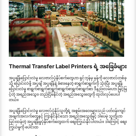
Thermal Transfer Label Printers ရဲ့ အခြေခံများ
အပူချိန်ပြောင်းလဲမှု လေဗာလ်ပုံနှိပ်စက်တွေဟာ ရှင်ဘုန်မှ မှန်ကို လေဗာလ်တစ်ခု
သို့ ပြောင်းလဲဖို့ အပူချိ အပူချိန်နဲ့ ခံစားနေတဲ့ စာရွက်စာရွက်ကို သုံးပြီး အပူချိန်
ပြောင်းလဲမှု စာရွက်စာရွက်စာရွက်စာရွက်စာရွက်စာရွက်စာ ဒီနည်းလမ်းဟာ မြင့်မြ
င့်တဲ့ အရည်အသွေး၊ တည်ငြိမ်နိုင်တဲ့ အရည်အသွေးတွေကို ထုတ်လုပ်ပေးပါ
တယ်။
အပူချိန်ပြောင်းလဲမှု လေဗလ်ပုံနှိပ်သူတို့ရဲ့ အစွမ်းအဝေးများသည် ပတ်ဝန်းကျင်
အချက်အလက်တွေနှင့် ကြာနိုင်နိုင်သော အရည်အသွေးမြင့် ဒါပေမဲ့ သူတို့ဟာ
ပြင်းထန်တဲ့ အပူချိန်မှုပုံနှိပ်စက်တွေထက် စျေးကြွယ်နိုင်ပါတယ်။ ဒါကြောင့် စျေး
ကြွယ်မှုကို ပေါင်းထ