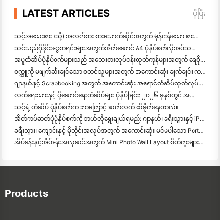
LATEST ARTICLES
ပိုပြီး
သင့်အသေးစား (သို့) အလတ်စား စားသောက်ဆိုင်အတွက် မှန်ကန်သော စားသောက်ဆိုင် ဆော့ဝဲလ်ကို ဘယ်လိုရွေ
သင်သည်ဂိုဒိုင်းငွေစာရင်းများအတွက်အိတ်ဆောင် A4 ပုံနှိပ်စက်လိုအပ်သလား? တကယ်တော့ အလုပ်လုပ်တာက ဘာလဲ။
အပူတံဆိပ်ပုံနှိပ်စက်များသည် အသေးစားလုပ်ငန်းထုတ်ကုန်များအတွက် ရေစိုခံတံဆိပ်များကို ထုတ်လုပ
စက္ကူကို မဖျက်ဆီးချင်သော စတင်သူများအတွက် အကောင်းဆုံး ချက်ချင်း ကင်မရာ
ဂျာနယ်နှင့် Scrapbooking အတွက် အကောင်းဆုံး အရောင်တံဆိပ်ထုတ်လုပ်သူ: စာမျက်နှာတိုင်းတွင် အရောင်ပိုထ
လက်ရေးသားနှင့် ပို့ဆောင်ရေးတံဆိပ်များ ပုံနှိပ်ခြင်း: ၂၀၂၆ ခုနှစ်တွင် အသေးစားလုပ်ငန်းများအတွက် အကြံပေးချက်များ
သင့်ရဲ့ တံဆိပ် ပုံနှိပ်စက်က ဘာကြောင့် ဆက်လက် ထိခိုက်နေတာလဲ။
အိတ်ကပ်ဓာတ်ပုံပုံနှိပ်စက်ကို ဘယ်လိုရွေးချယ်ရမည်: ဂျာနယ်၊ ခရီးသွားနှင့် iPhone အသုံးပြုသူများအတွက် အပြည့်အဝ
ခရီးသွား၊ ကျောင်းနှင့် မိုဘိုင်းအလုပ်အတွက် အကောင်းဆုံး မင်မပါသော Portable Printer: Hanin MT620 Pro Review
အိပ်ခန်းနှင့်အိပ်ခန်းအလှဆင်အတွက် Mini Photo Wall Layout စိတ်ကူးများနှင့်အကြံပေးချက်များ
Products