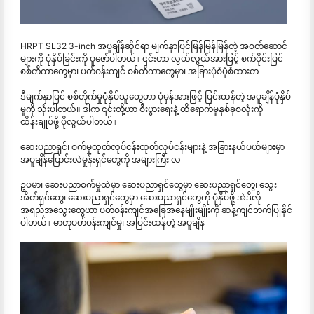
HRPT SL32 3-inch အပူချိန်ဆိုင်ရာ မျက်နှာပြင်မြန်မြန်မြန်တဲ့ အဝတ်ဆောင်
များကို ပုံနှိပ်ခြင်းကို ပူဇော်ပါတယ်။ ၎င်းဟာ လွယ်လွယ်အားဖြင့် စက်ဝိုင်းပြင်
စစ်တီကာတွေမှာ၊ ပတ်ဝန်းကျင် စစ်တီကာတွေမှာ၊ အခြားပုံစံပုံစံထားတ
ဒီမျက်နှာပြင် စစ်တိုက်မှုပုံနှိပ်သူတွေဟာ ပုံမှန်အားဖြင့် ပြင်းထန်တဲ့ အပူချိန်ပုံနှိပ်
မှုကို သုံးပါတယ်။ ဒါက ၎င်းတို့ဟာ စီးပွားရေးနဲ့ ထိရောက်မှုနှစ်ခုစလုံးကို
ထိန်းချုပ်ဖို့ ပိုလွယ်ပါတယ်။
ဆေးပညာရှင်၊ စက်မှုထုတ်လုပ်ငန်းထုတ်လုပ်ငန်းများနဲ့ အခြားနယ်ပယ်များမှာ
အပူချိန်ပြောင်းလဲမှုန်းရှင်တွေကို အများကြီး လ
ဥပမာ၊ ဆေးပညာစက်မှုထဲမှာ ဆေးပညာရှင်တွေမှာ ဆေးပညာရှင်တွေ၊ သွေး
အိတ်ရှင်တွေ၊ ဆေးပညာရှင်တွေမှာ ဆေးပညာရှင်တွေကို ပုံနှိပ်ဖို့ အဲဒီလို
အရည်အသွေးတွေဟာ ပတ်ဝန်းကျင်အခြေအနေမျိုးမျိုးကို ဆန့်ကျင်ဘက်ပြုနိုင်
ပါတယ်။ ဓာတုပတ်ဝန်းကျင်မှု၊ အပြင်းထန်တဲ့ အပူချိန