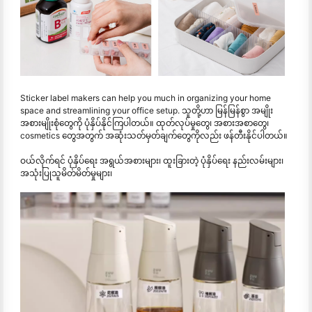
Sticker label makers can help you much in organizing your home
space and streamlining your office setup. သူတို့ဟာ မြန်မြန်စွာ အမျိုး
အစားမျိုးစုံတွေကို ပုံနှိပ်နိုင်ကြပါတယ်။ ထုတ်လုပ်မှုတွေ၊ အစားအစာတွေ၊
cosmetics တွေအတွက် အဆုံးသတ်မှတ်ချက်တွေကိုလည်း ဖန်တီးနိုင်ပါတယ်။
ဝယ်လိုက်ရင် ပုံနှိပ်ရေး အရွယ်အစားများ၊ ထူးခြားတဲ့ ပုံနှိပ်ရေး နည်းလမ်းများ၊
အသုံးပြုသူမိတ်မိတ်မှုများ၊