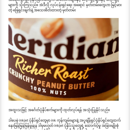
များကို သုံးကြသည်။ အဲဒီလို လုပ်ငန်းရှင်ရေး အရောင် မှတ်တမ်းတွေဟာ မြင့်မား
တဲ့ ဖြေရှင်းချက်နဲ့ အသေးစိတ်ထားတဲ့ မှတ်တမ်း
အထူးသဖြင့် အင်္ဂေတ်ပုံနှိပ်စက်များကို ထုတ်လုပ်ရန် အသုံးပြုနိုင်သည်။
ဒါပေမဲ့ inkjet ပုံနှိပ်ရှင်တွေမှာ ink ကုန်ကျမ်းများနဲ့ အပူချိန်ရှင်ပုံနှိပ်ရှင်တွေထက်
နှေးမြန်မြန်မြန်မှုနှုန ဒါမှမဟုတ် inkjet ပုံနှိပ်သူတွေရဲ့ ထောက်ပံ့မှု အခြားမျိုးစုံ