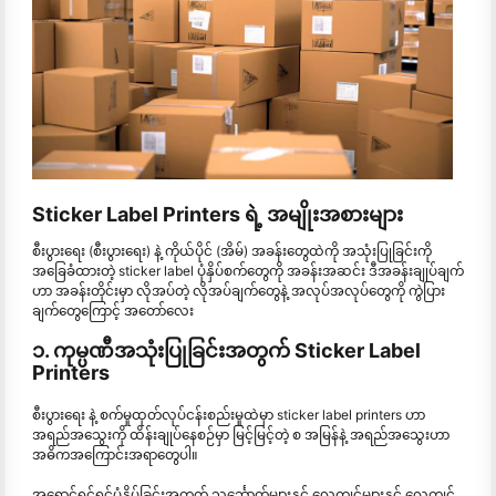
Sticker Label Printers ရဲ့ အမျိုးအစားများ
စီးပွားရေး (စီးပွားရေး) နဲ့ ကိုယ်ပိုင် (အိမ်) အခန်းတွေထဲကို အသုံးပြုခြင်းကို
အခြေခံထားတဲ့ sticker label ပုံနှိပ်စက်တွေကို အခန်းအဆင်း ဒီအခန်းချုပ်ချက်
ဟာ အခန်းတိုင်းမှာ လိုအပ်တဲ့ လိုအပ်ချက်တွေနဲ့ အလုပ်အလုပ်တွေကို ကွဲပြား
ချက်တွေကြောင့် အတော်လေး
၁. ကုမ္ပဏီအသုံးပြုခြင်းအတွက် Sticker Label
Printers
စီးပွားရေး နဲ့ စက်မှုထုတ်လုပ်ငန်းစည်းမှုထဲမှာ sticker label printers ဟာ
အရည်အသွေးကို ထိန်းချုပ်နေစဉ်မှာ မြင့်မြင့်တဲ့ စ အမြန်နဲ့ အရည်အသွေးဟာ
အဓိကအကြောင်းအရာတွေပါ။
အရောင်ရှင်ရှင်ပုံနှိပ်ခြင်းအတွက် သင်္ဘောက်များနှင့် လေ့ကျင့်များနှင့် လေ့ကျင့်