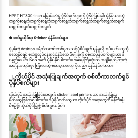
HPRT HT300-inch ပြောင်းလဲမှု ပုံနှိပ်စက်များကို ပုံနှိပ်ခြင်းငှါ၊ ပုံနှိပ်ထားတဲ့
စာရွက်စာရွက်စာရွက်စာရွက်စာရွက်စာရွက်စာရွက်စာရွက်စာရွက်စာရွက်စာရွက်
စာရွက်စာရွက်စာရွက်စာရွက်
● စက်မှုဆိုင်ရာ Sticker ပုံနှိပ်စက်များ
ပုံမှန်တဲ့ desktop ပရိတ်သတင်းတစ်ခုက သင့်ပုံနှိပ်ချက် မှုန်မှုလိုအပ်ချက်တွေကို
မတွေ့နိုင်ရင် စက်မှုလုပ်ငန်းရှင်ပုံနှိပ်စက် ဒီမျိုးစုံကို စစ်ကာပုံနှိပ်စက်များဟာ ဒီ
ပစ္စည်းပေါင်း ၆၀၀ အထိ ပုံနှိပ်နိုင်ပါတယ်။ အရေးကြီးဆုံးက အချိန်ရှည်ကြာတဲ့
အချိန်အတွင်းမှာ ကြီးမားတဲ့ စတော့ကာတွေကိုလည်း ပုံနှိပ်နိုင်ပါတယ်။
၂. ကိုယ်ပိုင် အသုံးပြုချက်အတွက် စစ်တီကာလက်ရှင်
ပုံနှိပ်စက်များ
ကိုယ်ပိုင် အသုံးပြုခြင်းအတွက် sticker label printers ဟာ အသုံးပြုသူ
မိတ်ဆွေဖြစ်သင့်ပါတယ်။ ဒီပုံနှိပ်စက်တွေဟာ ကိုယ်ပိုင် အရာတွေကို ဖန်တီးဖို့၊
စီစဉ်ဖို့၊ ကိုယ်ပိုင်ပြုဖို့ စိတ်ကူးယဉ်ပါ။