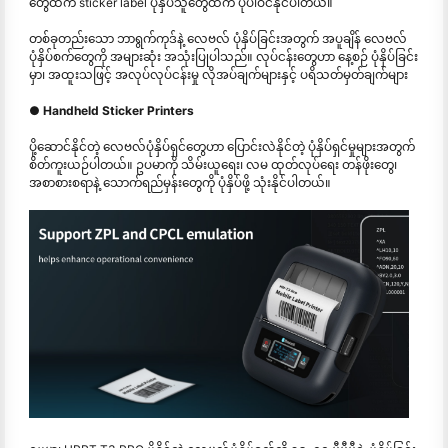
တွေထက် sticker label ပုံနှိပ်သူတွေထက် ပိုပါဝင်နိုင်ပါတယ်။
တစ်ခုတည်းသော ဘာရွက်ကုဒ်နဲ့ လေဗလ် ပုံနှိပ်ခြင်းအတွက် အပူချိန် လေဗလ်
ပုံနှိပ်စက်တွေကို အများဆုံး အသုံးပြုပါသည်။ လုပ်ငန်းတွေဟာ နေ့စဉ် ပုံနှိပ်ခြင်း
မှာ၊ အထူးသဖြင့် အလုပ်လုပ်ငန်းမှု လိုအပ်ချက်များနှင့် ပရိသတ်မှတ်ချက်များ
● Handheld Sticker Printers
ပို့ဆောင်နိုင်တဲ့ လေဗလ်ပုံနှိပ်ရှင်တွေဟာ ပြောင်းလဲနိုင်တဲ့ ပုံနှိပ်ရှင်မှုများအတွက်
စိတ်ကူးယဉ်ပါတယ်။ ဥပမာကို သိမ်းယူရေး၊ လမ ထုတ်လုပ်ရေး တန်ဖိုးတွေ၊
အစာစားစရာနဲ့ သောက်ရည်မှန်းတွေကို ပုံနှိပ်ဖို့ သုံးနိုင်ပါတယ်။