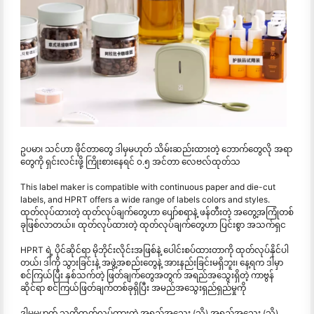
ဥပမာ၊ သင်ဟာ ဖိုင်တာတွေ ဒါမှမဟုတ် သိမ်းဆည်းထားတဲ့ ဘောက်တွေလို အရာ
တွေကို ရှင်းလင်းဖို့ ကြိုးစားနေရင် ၀.၅ အင်တာ လေဗလ်ထုတ်သ
This label maker is compatible with continuous paper and die-cut
labels, and HPRT offers a wide range of labels colors and styles.
ထုတ်လုပ်ထားတဲ့ ထုတ်လုပ်ချက်တွေဟာ ပျော်စရာနဲ့ ဖန်တီးတဲ့ အတွေ့အကြုံတစ်
ခုဖြစ်လာတယ်။ ထုတ်လုပ်ထားတဲ့ ထုတ်လုပ်ချက်တွေဟာ ပြင်းစွာ အသက်ရှင
HPRT ရဲ့ ပိုင်ဆိုင်ရာ မိုဘိုင်းလိုင်းအဖြစ်နဲ့ ပေါင်းစပ်ထားတာကို ထုတ်လုပ်နိုင်ပါ
တယ်၊ ဒါကို သွားခြင်းနဲ့ အဖွဲ့အစည်းတွေနဲ့ အားနည်းခြင်းမရှိဘူး၊ နေ့ရက ဒါမှာ
စင်ကြယ်ပြီး နှစ်သက်တဲ့ ဖြတ်ချက်တွေအတွက် အရည်အသွေးရှိတဲ့ ကာဗွန်
ဆိုင်ရာ စင်ကြယ်ဖြတ်ချက်တစ်ခုရှိပြီး အမည်အသွေးရှည်ရှည်မှုကို
ဒါမှမဟုတ် သူတို့ထုတ်လုပ်ထားတဲ့ အရည်အသွေး (သို့) အရည်အသွေး (သို့)