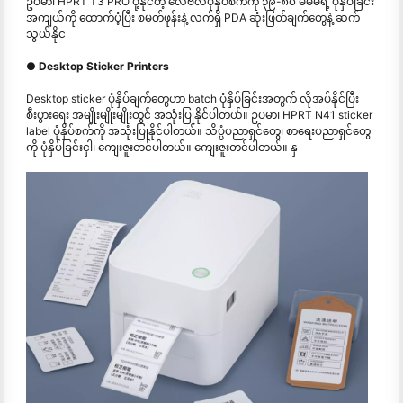
ဥပမာ၊ HPRT T3 PRO ပို့နိုင်တဲ့ လေဗလ်ပုံနှိပ်စက်ကို ၃၉-၈၀ မီမီမီရဲ့ ပုံနှိပ်ခြင်း
အကျယ်ကို ထောက်ပံ့ပြီး စမတ်ဖုန်းနဲ့ လက်ရှိ PDA ဆုံးဖြတ်ချက်တွေနဲ့ ဆက်
သွယ်နိုင
● Desktop Sticker Printers
Desktop sticker ပုံနှိပ်ချက်တွေဟာ batch ပုံနှိပ်ခြင်းအတွက် လိုအပ်နိုင်ပြီး
စီးပွားရေး အမျိုးမျိုးမျိုးတွင် အသုံးပြုနိုင်ပါတယ်။ ဥပမာ၊ HPRT N41 sticker
label ပုံနှိပ်စက်ကို အသုံးပြုနိုင်ပါတယ်။ သိပ္ပံပညာရှင်တွေ၊ စာရေးပညာရှင်တွေ
ကို ပုံနှိပ်ခြင်းငှါ၊ ကျေးဇူးတင်ပါတယ်။ ကျေးဇူးတင်ပါတယ်။ နှ