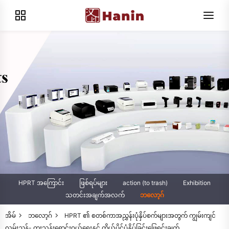
HPRT အကြောင်း
ဖြစ်ရပ်များ
action (to trash)
Exhibition
သတင်းအချက်အလက်
ဘလော့ဂ်
အိမ်
ဘလော့ဂ်
HPRT ၏ စတစ်ကာအညွှန်းပုံနှိပ်စက်များအတွက် ကျွမ်းကျင်
လမ်းညွှန်- ကူးသန်းရောင်းဝယ်ရေးနှင့် ကိုယ်ပိုင်ပုံနှိပ်ခြင်းဖြေရှင်းချက်