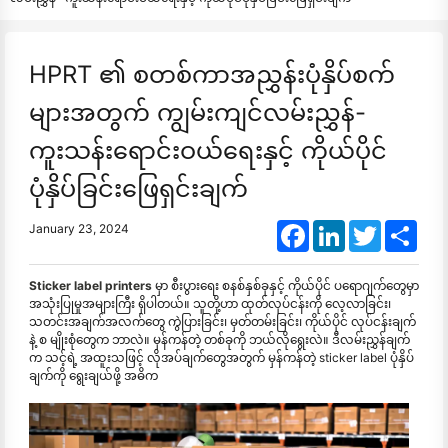
HPRT ၏ စတစ်ကာအညွှန်းပုံနှိပ်စက်
များအတွက် ကျွမ်းကျင်လမ်းညွှန်-
ကူးသန်းရောင်းဝယ်ရေးနှင့် ကိုယ်ပိုင်
ပုံနှိပ်ခြင်းဖြေရှင်းချက်
Facebook
LinkedIn
Twitter
Shar
January 23, 2024
Sticker label printers
မှာ စီးပွားရေး စနစ်နှစ်ခုနှင့် ကိုယ်ပိုင် ပရောဂျက်တွေမှာ
အသုံးပြုမှုအများကြီး ရှိပါတယ်။ သူတို့ဟာ ထုတ်လုပ်ငန်းကို လေ့လာခြင်း၊
သတင်းအချက်အလက်တွေ ကွဲပြားခြင်း၊ မှတ်တမ်းခြင်း၊ ကိုယ်ပိုင် လုပ်ငန်းချက်
နဲ့ စ မျိုးစုံတွေက ဘာလဲ။ မှန်ကန်တဲ့ တစ်ခုကို ဘယ်လိုရွေးလဲ။ ဒီလမ်းညွှန်ချက်
က သင့်ရဲ့ အထူးသဖြင့် လိုအပ်ချက်တွေအတွက် မှန်ကန်တဲ့ sticker label ပုံနှိပ်
ချက်ကို ရွေးချယ်ဖို့ အဓိက