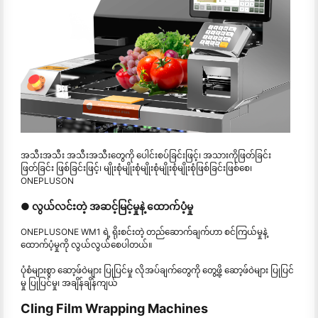
အသီးအသီး အသီးအသီးတွေကို ပေါင်းစပ်ခြင်းဖြင့်၊ အသားကိုဖြတ်ခြင်း
ဖြတ်ခြင်း ဖြစ်ခြင်းဖြင့်၊ မျိုးစုံမျိုးစုံမျိုးစုံမျိုးစုံမျိုးစုံဖြစ်ခြင်းဖြစ်စေ၊
ONEPLUSON
● လွယ်လင်းတဲ့ အဆင့်မြင့်မှုနဲ့ ထောက်ပံ့မှု
ONEPLUSONE WM1 ရဲ့ ရိုးစင်းတဲ့ တည်ဆောက်ချက်ဟာ စင်ကြယ်မှုနဲ့
ထောက်ပံ့မှုကို လွယ်လွယ်စေပါတယ်။
ပုံစံများစွာ ဆော့ဖ်ဝဲများ ပြုပြင်မှု လိုအပ်ချက်တွေကို တွေ့ဖို့ ဆော့ဖ်ဝဲများ ပြုပြင်
မှု ပြုပြင်မှု၊ အချိန်ချိန်ကျယ်
Cling Film Wrapping Machines