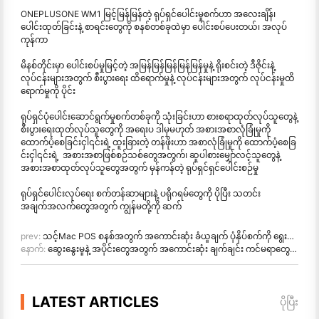
ONEPLUSONE WM1 မြင့်မြန်မြန်တဲ့ ရုပ်ရှင်ပေါင်းမှုစက်ဟာ အလေးချိန်၊
ပေါင်းထုတ်ခြင်းနဲ့ စာရင်းတွေကို စနစ်တစ်ခုထဲမှာ ပေါင်းစပ်ပေးတယ်၊ အလုပ်
ကုန်ကာ
မိနစ်တိုင်းမှာ ပေါင်းစပ်မှုမြင့်တဲ့ အမြန်မြန်မြန်မြန်မြန်မှုနဲ့ ရိုးစင်းတဲ့ ဒီဇိုင်းနဲ့
လုပ်ငန်းများအတွက် စီးပွားရေး ထိရောက်မှုနဲ့ လုပ်ငန်းများအတွက် လုပ်ငန်းမှုထိ
ရောက်မှုကို ပိုင်း
ရုပ်ရှင်ပုံပေါင်းဆောင်ရွက်မှုစက်တစ်ခုကို သုံးခြင်းဟာ စားစရာထုတ်လုပ်သူတွေနဲ့
စီးပွားရေးထုတ်လုပ်သူတွေကို အရေးပ ဒါမှမဟုတ် အစားအစာလုံခြုံမှုကို
ထောက်ပံ့စေခြင်းငှါ၎င်းရဲ့ ထူးခြားတဲ့ တန်ဖိုးဟာ အစာလုံခြုံမှုကို ထောက်ပံ့စေခြ
င်းငှါ၎င်းရဲ့ အစားအစာဖြစ်စဉ်သစ်တွေအတွက်၊ ဆူပါစားမျှော်လင့်သူတွေနဲ့
အစားအစာထုတ်လုပ်သူတွေအတွက် မှန်ကန်တဲ့ ရုပ်ရှင်ရှင်ပေါင်းစဉ်မှု
ရုပ်ရှင်ပေါင်းလုပ်ရေး စက်တန်ဆာများနဲ့ ပရိုဂရမ်တွေကို ပိုပြီး သတင်း
အချက်အလက်တွေအတွက် ကျွန်မတို့ကို ဆက်
prev:
သင့်Mac POS စနစ်အတွက် အကောင်းဆုံး ခံယူချက် ပုံနှိပ်စက်ကို ရွေးချယ်ပါ
နောက်:
ဆွေးနွေးမှုနဲ့ အပိုင်းတွေအတွက် အကောင်းဆုံး ချက်ချင်း ကင်မရာတွေဟာ
LATEST ARTICLES
ပိုပြီး