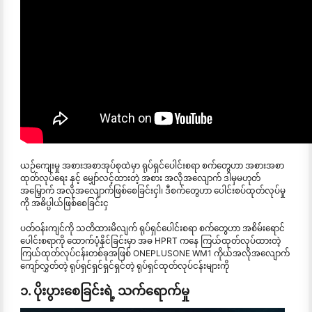
ယဉ်ကျေးမှု အစားအစာအုပ်စုထဲမှာ ရုပ်ရှင်ပေါင်းစရာ စက်တွေဟာ အစားအစာ
ထုတ်လုပ်ရေး နှင့် မျှော်လင့်ထားတဲ့ အစား အလိုအလျောက် ဒါမှမဟုတ်
အမြှောက် အလိုအလျောက်ဖြစ်စေခြင်းငှါ၊ ဒီစက်တွေဟာ ပေါင်းစပ်ထုတ်လုပ်မှု
ကို အဓိပ္ပါယ်ဖြစ်စေခြင်းငှ
ပတ်ဝန်းကျင်ကို သတိထားမိလျက် ရုပ်ရှင်ပေါင်းစရာ စက်တွေဟာ အစိမ်းရောင်
ပေါင်းစရာကို ထောက်ပံ့နိုင်ခြင်းမှာ အဓ HPRT ကနေ ကြယ်ထုတ်လုပ်ထားတဲ့
ကြယ်ထုတ်လုပ်ငန်းတစ်ခုအဖြစ် ONEPLUSONE WM1 ကိုယ်အလိုအလျောက်
ကျော်လွှတ်တဲ့ ရုပ်ရှင်ရှင်ရှင်ရှင်တဲ့ ရုပ်ရှင်ထုတ်လုပ်ငန်းများကို
၁. ပိုးပွားစေခြင်းရဲ့ သက်ရောက်မှု