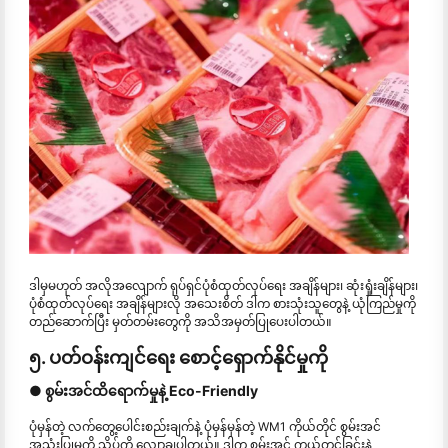
ဒါမှမဟုတ် အလိုအလျောက် ရုပ်ရှင်ပုံစံထုတ်လုပ်ရေး အချိန်များ၊ ဆုံးရှုံးချိန်များ၊
ပုံစံထုတ်လုပ်ရေး အချိန်များလို အသေးစိတ် ဒါက စားသုံးသူတွေနဲ့ ယုံကြည်မှုကို
တည်ဆောက်ပြီး မှတ်တမ်းတွေကို အသိအမှတ်ပြုပေးပါတယ်။
၅. ပတ်ဝန်းကျင်ရေး စောင့်ရှောက်နိုင်မှုကို
● စွမ်းအင်ထိရောက်မှုနဲ့ Eco-Friendly
ပုံမှန်တဲ့ လက်တွေ့ပေါင်းစည်းချက်နဲ့ ပုံမှန်မှန်တဲ့ WM1 ကိုယ်တိုင် စွမ်းအင်
အသုံးပြုမှုကို သိပ်ကို လျှော့ချပါတယ်။ ဒါက စွမ်းအင် ကယ်တင်ခြင်းနဲ့