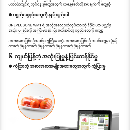
ပတ်ဝန်းကျင်ရဲ့ လုပ်ငန်းမှုတွေအတွက် ယနေ့ခေတ်လိုအပ်ချက်ကို တွေ့ဆုံ
● ပစ္စည်းပစ္စည်းတွေကို နည်းနည်းပါ
ONEPLUSONE WM1 ရဲ့ အလိုအလျောက်လုပ်ထားတဲ့ ဒီဇိုင်းဟာ ပစ္စည်း
အသုံးပြုခြင်းကို အကြီးမားဆုံးပြီး မလိုအပ်တဲ့ ပစ္စည်းတွေကို လျှော့
အစားအစာဖြစ်စဉ်အပင်တွေကြီးမားတဲ့ အစားအစာဖြစ်စဉ် အပင်တွေမှာ ပုံမှန်
ထားတဲ့ ပုံမှန်ထားတဲ့ ပုံမှန်ထားတဲ့ ပုံမှန်ထားတဲ့ ပုံမှန်ထားတဲ့
၆. ကျယ်ပြန့်တဲ့ အသုံးပြုမှုနဲ့ ပြင်းထန်နိုင်မှု
● ကွဲပြားတဲ့ အစားအစာအမျိုးအစားတွေအတွက် ကွဲပြားမှု