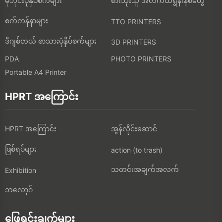
မိုဘိုင်းပုံနှိပ်စက်များ
စားသုံးသူ အီလက်ထရွန်းနစ်တွေ
စက်ကန်နာများ
TTO PRINTERS
ဒီဂျစ်တယ် စာသားပုံနှိပ်စက်များ
3D PRINTERS
PDA
PHOTO PRINTERS
Portable A4 Printer
HPRT အကြောင်း
HPRT အကြောင်း
အွန်လိုင်းဆောင်
ဖြစ်ရပ်များ
action (to trash)
သတင်းအချက်အလက်
Exhibition
ဘလော့ဂ်
ဖြေရှင်းချက်များ