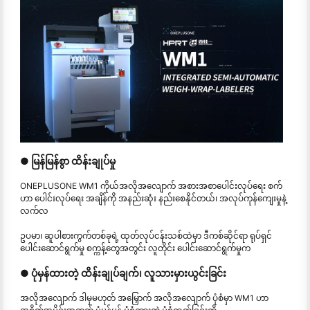
● မြန်မြန်စွာ ထိန်းချုပ်မှု
ONEPLUSONE WM1 ကိုယ်အလိုအလျောက် အစားအစာပေါင်းလုပ်ရေး စက်
ဟာ ပေါင်းလုပ်ရေး အချိန်ကို အနည်းဆုံး နည်းစေနိုင်တယ်၊ အလုပ်ကုန်ကျေးမှုနဲ့
လက်လ
ဥပမာ၊ ဆူပါစားကွက်တစ်ခုရဲ့ ထုတ်လုပ်ငန်းသစ်ထဲမှာ ဒီကစ်ဆိုင်ရာ ရုပ်ရှင်
ပေါင်းဆောင်ရွက်မှု စက္ကန့်တွေအတွင်း လူတိုင်း ပေါင်းဆောင်ရွက်မှုက
● ပုံမှန်ထားတဲ့ ထိန်းချုပ်ချက်၊ လူသားမှားယွင်းခြင်း
အလိုအလျောက် ဒါမှမဟုတ် အမြှောက် အလိုအလျောက် ပုံစံမှာ WM1 ဟာ