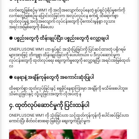
လက်တွေ့ဖြစ်စဉ်မှ WM1 ကို အလိုအလျောက်လုပ်နေတဲ့ ရုပ်ရှင်ပုံရိပ်မှုစက်ကို
လက်တွေ့ဖြစ်စဉ်မှ ပြောင်းလဲခြင်းက အလုပ်လုပ်ငန စက်ရဲ့ ထိရောက်စွာ
ထုတ်လုပ်မှုနဲ့ အလိုအလျောက် လုပ်ငန်းတွေကို ပိုကောင်းမွန်စွာ လူသား
အရင်းအမြစ်တွေကို စီမံပေးပ
● ပစ္စည်းတွေကို ထိန်းချုပ်ပြီး၊ ပစ္စည်းတွေကို လျှော့ချပါ
ONEPLUSONE WM1 ဟာ ရုပ်ရှင် အသုံးပြုခြင်းကို ပြင်ဆင်ထားတဲ့ ပရိုဂရမ်
များအားဖြင့် တိကျစွာ ထိန်းချုပ်ခြင်းကို ပေးပါတယ်။ ပ ဒီလုပ်ဆောင်မှုက
လုပ်ငန်းတွေကို ထုတ်လုပ်ရေး စျေးကွက်မှုတွေကို လျှော့ချပြီး အရင်းအမြစ်ထုတ်
လ
● နေရာနဲ့ အချိန်ကုန်တွေကို အကောင်းဆုံးပြုပါ
ထိရောက်စွာ ထုတ်လုပ်ခြင်းနှင့် ရှေဖိုင်နေရာကြားမှာ အချိန်ကို မသိမ်းစေပါဘူး။
သိမ်းယူခြင်းနှင့် လို့ယူခြင်းအတွက် လိုအပ်တဲ့ န
၄. ထုတ်လုပ်ဆောင်မှုကို ပြင်းထန်ပါ
ONEPLUSONE WM1 ကို သုံးခြင်းဟာ သင့်ထုတ်ကုန်ကုန်ကို ပေါင်းစပ်ခြင်းဟာ
ကောင်းပြီး စိတ်ဝင်စားစရာ ဖြစ်ပြီး စျေးကွက်ပြိုင်မှုက