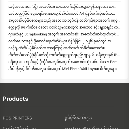
သင့်အသေးစား (သို့) အလတ်စား စားသောက်ဆိုင်အတွက် မှန်ကန်သော စားသောက်ဆိုင် ဆော့ဝဲလ်ကို ဘယ်လိုရွေ
သင်သည်ဂိုဒိုင်းငွေစာရင်းများအတွက်အိတ်ဆောင် A4 ပုံနှိပ်စက်လိုအပ်သလား? တကယ်တော့ အလုပ်လုပ်တာက ဘာလဲ။
အပူတံဆိပ်ပုံနှိပ်စက်များသည် အသေးစားလုပ်ငန်းထုတ်ကုန်များအတွက် ရေစိုခံတံဆိပ်များကို ထုတ်လုပ
စက္ကူကို မဖျက်ဆီးချင်သော စတင်သူများအတွက် အကောင်းဆုံး ချက်ချင်း ကင်မရာ
ဂျာနယ်နှင့် Scrapbooking အတွက် အကောင်းဆုံး အရောင်တံဆိပ်ထုတ်လုပ်သူ: စာမျက်နှာတိုင်းတွင် အရောင်ပိုထ
လက်ရေးသားနှင့် ပို့ဆောင်ရေးတံဆိပ်များ ပုံနှိပ်ခြင်း: ၂၀၂၆ ခုနှစ်တွင် အသေးစားလုပ်ငန်းများအတွက် အကြံပေးချက်များ
သင့်ရဲ့ တံဆိပ် ပုံနှိပ်စက်က ဘာကြောင့် ဆက်လက် ထိခိုက်နေတာလဲ။
အိတ်ကပ်ဓာတ်ပုံပုံနှိပ်စက်ကို ဘယ်လိုရွေးချယ်ရမည်: ဂျာနယ်၊ ခရီးသွားနှင့် iPhone အသုံးပြုသူများအတွက် အပြည့်အဝ
ခရီးသွား၊ ကျောင်းနှင့် မိုဘိုင်းအလုပ်အတွက် အကောင်းဆုံး မင်မပါသော Portable Printer: Hanin MT620 Pro Review
အိပ်ခန်းနှင့်အိပ်ခန်းအလှဆင်အတွက် Mini Photo Wall Layout စိတ်ကူးများနှင့်အကြံပေးချက်များ
Products
ရုပ်ပုံနှိပ်စက်များ
POS PRINTERS