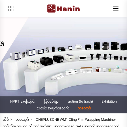
HPRT အကြောင်း
ဖြစ်ရပ်များ
action (to trash)
Exhibition
သတင်းအချက်အလက်
ဘလော့ဂ်
အိမ်
ဘလော့ဂ်
ONEPLUSONE WM1 Cling Film Wrapping Machine-
သစ်သီးများ၊ ဟင်းသီးဟင်းရွက်များ၊ အသားများနှင့် Delis အတွက် အလိုအလျောက်