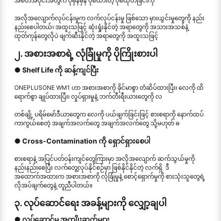
အစိတ်အပိုင်းအတွက် ပုံမှန်မှန် ပုံစံထားတဲ့ ပုံစံထုတ်ခြင်းကို
အလိုအလျောက်လုပ်ငန်းမှုက လက်လုပ်ငန်းမှု ဖြစ်သော မှားယွင်းမှုတွေကို နည်း
နည်းစေပါတယ်၊ အထူးသဖြင့် ဆုံးရှုံးနိုင်တဲ့ အရာတွေကို အသားအသစ်နဲ့
ထုတ်ကုန်တွေလိုပဲ ဖျက်ဆီးနိုင်တဲ့ အရာတွေကို အထူးသဖြင့်
၂. အစားအစာရဲ့ လုံခြုံမှုကို ပိုကြိုးစားပါ
● Shelf Life ကို ဆန့်ကျင်ပြီး
ONEPLUSONE WM1 ဟာ အစားအစာကို ခိုင်မာစွာ တံဆိပ်ထားပြီး၊ လေကို ထိ
ရောက်စွာ ချုပ်ထားပြီး၊ လှုပ်ရှားမှုနဲ့ ဘက်တီးရီးယားတွေကို လ
တစ်ချို့ ပရိမ်မော်ဒီယာတွေက လေကို ပယ်ဖျက်ခြင်းဖြင့် စားစရာကို နောက်ထပ်
ကာကွယ်စေတဲ့ အချက်အလက်တွေ အချက်အလက်တွေ သို့မဟုတ် ဓ
● Cross-Contamination ကို ရှောင်ရှားစေပါ
စားစရာနဲ့ အပြင်ပတ်ဝန်းကျင်တွေကြားမှာ အလိုအလျောက် ဆက်သွယ်မှုကို
နည်းနည်းစေပြီး လက်တွေ့လုပ်နိုင်စဉ်မှာ ဖြစ်နိုင်နိုင်တဲ့ လက်ရှိ ဒီ
အထောက်အထားက အစားအစာကို လုံခြုံမှုနဲ့ စောင့်ရှောက်မှုကို စားသုံးသူတွေရဲ့
လိုအပ်ချက်တွေနဲ့ တူညီပါတယ်။
၃. လုပ်ဆောင်ရေး အခန့်များကို လျှော့ချပါ
● လုပ်ဆောင်မှု အကျိုးဆက်များ