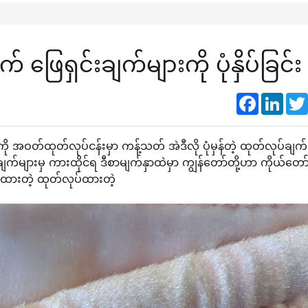
ေရှင်းချက်များကို ပုံနှိပ်ခြင်း
Faceboo
Link
်တွေကို အဝတ်ထုတ်လုပ်ငန်းမှာ ကန့်သတ် အဲဒီလို ပုံမှန်တဲ့ ထုတ်လုပ်ချက
က်များမှ ကားထိုင်ရ ဒီစာမျက်နှာထဲမှာ ကျွန်တော်တို့ဟာ ကိုယ်တော်
ုပ်ထားတဲ့ ထုတ်လုပ်ထားတဲ့