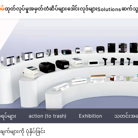
ိမ်
ထုတ်လုပ်မှု
အမှတ်တံဆိပ်များ
ဒေါင်းလုဒ်များ
ဆက်သွယ
Solutions
်ရပ်များ
action (to trash)
Exhibition
သတင်းအ
များကို ပုံနှိပ်ခြင်း