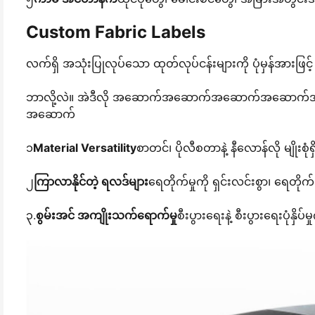
Custom Fabric Labels
လက်ရှိ အသုံးပြုလုပ်သော ထုတ်လုပ်ငန်းများကို ပုံမှန်အားဖြင့် အပ
ဘာလို့လဲ။ အဲဒီလို အဆောက်အဆောက်အဆောက်အဆ
အဆောက်
၁
Material Versatility
စာတင်၊ ပိုလီစတာနဲ့ နီလောန်လို မျိုးစုံရ
၂
ကြာလာနိုင်တဲ့ ရလဒ်များ
ရေတိုက်မှုကို ရှင်းလင်းစွာ၊ ရေတို
၃.
စွမ်းအင် အကျိုးသက်ရောက်မှု
စီးပွားရေးနဲ့ စီးပွားရေးပုံနှိပ