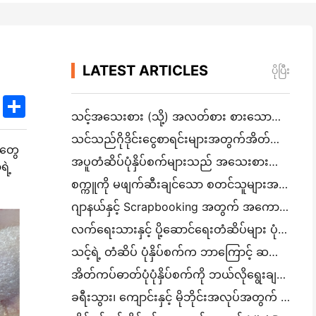
LATEST ARTICLES
ပိုပြီး
k
edIn
Twitter
Share
သင့်အသေးစား (သို့) အလတ်စား စားသောက်ဆိုင်အတွက် မှန်ကန်သော စားသောက်ဆိုင် ဆော့ဝဲလ်ကို ဘယ်လိုရွေ
သင်သည်ဂိုဒိုင်းငွေစာရင်းများအတွက်အိတ်ဆောင် A4 ပုံနှိပ်စက်လိုအပ်သလား? တကယ်တော့ အလုပ်လုပ်တာက ဘာလဲ။
်တွေ
အပူတံဆိပ်ပုံနှိပ်စက်များသည် အသေးစားလုပ်ငန်းထုတ်ကုန်များအတွက် ရေစိုခံတံဆိပ်များကို ထုတ်လုပ
ရဲ့
စက္ကူကို မဖျက်ဆီးချင်သော စတင်သူများအတွက် အကောင်းဆုံး ချက်ချင်း ကင်မရာ
ဂျာနယ်နှင့် Scrapbooking အတွက် အကောင်းဆုံး အရောင်တံဆိပ်ထုတ်လုပ်သူ: စာမျက်နှာတိုင်းတွင် အရောင်ပိုထ
လက်ရေးသားနှင့် ပို့ဆောင်ရေးတံဆိပ်များ ပုံနှိပ်ခြင်း: ၂၀၂၆ ခုနှစ်တွင် အသေးစားလုပ်ငန်းများအတွက် အကြံပေးချက်များ
သင့်ရဲ့ တံဆိပ် ပုံနှိပ်စက်က ဘာကြောင့် ဆက်လက် ထိခိုက်နေတာလဲ။
အိတ်ကပ်ဓာတ်ပုံပုံနှိပ်စက်ကို ဘယ်လိုရွေးချယ်ရမည်: ဂျာနယ်၊ ခရီးသွားနှင့် iPhone အသုံးပြုသူများအတွက် အပြည့်အဝ
ခရီးသွား၊ ကျောင်းနှင့် မိုဘိုင်းအလုပ်အတွက် အကောင်းဆုံး မင်မပါသော Portable Printer: Hanin MT620 Pro Review