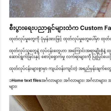
စီးပွားရေးပညာရှင်များထဲက Custom Fab
ထုတ်လုပ်မှုတွေကို ပုံမှန်အားဖြင့် ထုတ်လုပ်မှုတွေပေါ်မှာ ထုတ်
ထုတ်လုပ်သူတွေနဲ့ လုပ်ငန်းတွေဟာ အကြောင်းအရာမျိုးစုံနဲ့ ထ
ဆောင်ရွက်ခြင်းနှင့် စောင့်ရှောက်မှု လက်ရာများကို ပြုပြင်
ထုတ်လုပ်ငန်းများစွာမှာ ကျယ်ဝန်းကျင်တဲ့ အရည်မှန်းချက်တွေ
၁
Home text files
အင်္ဂလာများ၊ အင်္ဂလာများ၊ အင်္ဂလာများ၊ 
များ၊