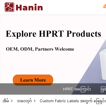
အ
HPRT အကြောင်း
ဖြစ
အိမ်
ဘလော့ဂ်
Custom Fabric Labels အတွက် ဖြေရှင်းချက်