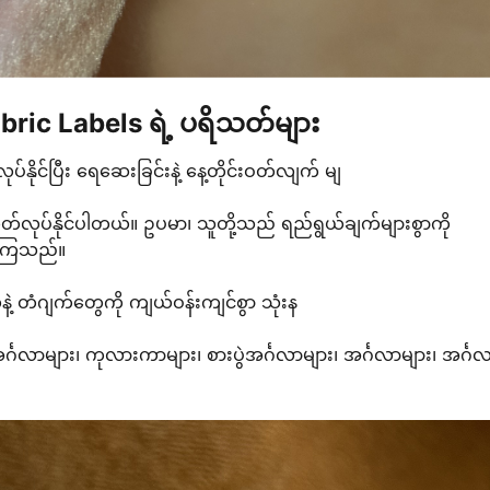
ric Labels ရဲ့ ပရိသတ်များ
လုပ်နိုင်ပြီး ရေဆေးခြင်းနဲ့ နေ့တိုင်းဝတ်လျက် မျ
ုတ်လုပ်နိုင်ပါတယ်။ ဥပမာ၊ သူတို့သည် ရည်ရွယ်ချက်များစွာကို
ပေးကြသည်။
နဲ့ တံဂျက်တွေကို ကျယ်ဝန်းကျင်စွာ သုံးန
အင်္ဂလာများ၊ ကုလားကာများ၊ စားပွဲအင်္ဂလာများ၊ အင်္ဂလာများ၊ အင်္ဂ