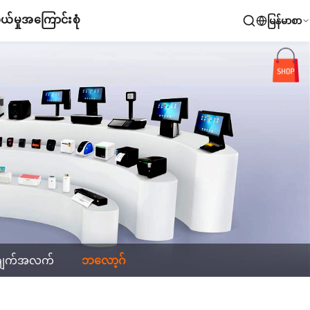
်မှု
အကြောင်းစုံ
မြန်မာစာ
ချက်အလက်
ဘလော့ဂ်