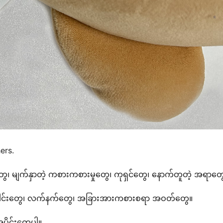
ers.
ွေ၊ မျက်နှာတဲ့ ကစားကစားမှုတွေ၊ ကုရှင်တွေ၊ နောက်တူတဲ့ အရာတွ
ခေါင်းတွေ၊ လက်နက်တွေ၊ အခြားအားကစားစရာ အဝတ်တွေ။
ပိုင်းတွေပါ။