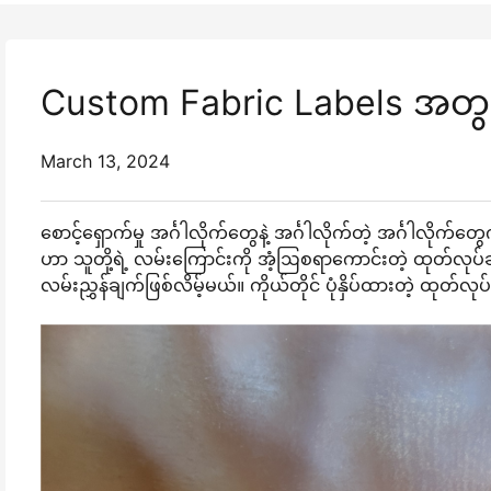
Custom Fabric Labels အတွက် ဖြ
March 13, 2024
စောင့်ရှောက်မှု အင်္ဂါလိုက်တွေနဲ့ အင်္ဂါလိုက်တဲ့ အင်္ဂါလိုက
ဟာ သူတို့ရဲ့ လမ်းကြောင်းကို အံ့ဩစရာကောင်းတဲ့ ထုတ်လုပ်ချ
လမ်းညွှန်ချက်ဖြစ်လိမ့်မယ်။ ကိုယ်တိုင် ပုံနှိပ်ထားတဲ့ ထုတ်လ