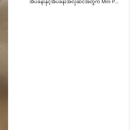
အိပ်ခန်းနှင့်အိပ်ခန်းအလှဆင်အတွက် Mini Photo Wall Layout စိတ်ကူးများနှင့်အကြံပေးချက်များ