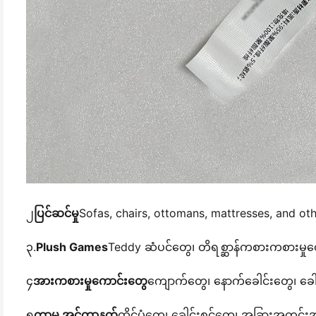
၂
ပြင်ဆင်မှု
Sofas, chairs, ottomans, mattresses, and oth
၃.
Plush Games
Teddy ဆံပင်တွေ၊ တိရစ္ဆာန်ကစားကစားမှုတ
၄
အားကစားမှုကောင်းတွေ
ကျောက်တွေ၊ နောက်ခေါင်းတွေ၊ 
၅
ကာမ အင်တာနက်
ထိုင်ပုံတွေ၊ ခေါင်းစင်တွေ၊ အခြားအတွင်းအ