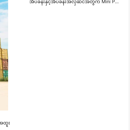
အိပ်ခန်းနှင့်အိပ်ခန်းအလှဆင်အတွက် Mini Photo Wall Layout စိတ်ကူးများနှင့်အကြံပေးချက်များ
 အထူး