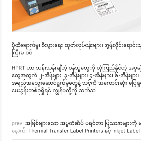
ပိုထိရောက်မှု၊ စီးပွားရေး ထုတ်လုပ်ငန်းများ၊ အွန်လိုင်းရောင်းသူ
ကြီးမ ဝင်
HPRT ဟာ သန်းသန်းချီတဲ့ ဝန်သူတွေကို ယုံကြည်နိုင်တဲ့ အပူချိန
တွေအတွက် ၂-အိန်များ၊ ၃-အိန်များ၊ ၄-အိန်များ၊ ၆-အိန်များ၊ ၁
အရည်အသွေးဆောင်ရွက်မှုတွေနဲ့ သင့်ကို အကောင်းဆုံး ဖြေရှင်းဖ
မေးခွန်းတစ်ခုရှိရင် ကျွန်မတို့ကို ဆက်သ
prev:
အဖြစ်များသော အပူတံဆိပ် ပရင်တာ ပြဿနာများကို မည်
နောက်:
Thermal Transfer Label Printers နှင့် Inkjet Label Pr