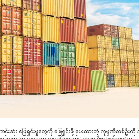
ဆုံး ဖြေရှင်းမှုတွေကို ဖြေရှင်းဖို့ ပေးထားတဲ့ ကုမ္ပဏီတစ်ဦးကို
် လုပ်ငန်းတွေဟာ အခုတော့ အပူချိန်ရောက်မှု လျှော့ ဒီစာမျက်နှာထဲမှာ