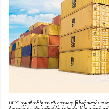
HPRT ကုမ္ပဏီတစ်ဦးဟာ လို့ယူသွားရေး ဖြစ်စဉ်အတွင်း အကောင်း
ပို့ဆောင်ရွက်မှု ထိရောက်မှုနဲ့ ပို့ဆောင်ရွက်မှု မြင့်မှုအတွက