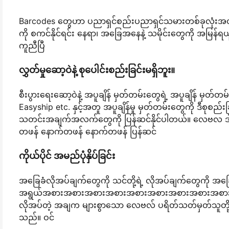
Barcodes တွေဟာ ပညာရှင်စည်းပညာရှင်သမားတစ်ခုလုံးအတွင်
ကို စကင်နိုင်ရင်း နေရာ၊ အခြေအနေနဲ့ သမိုင်းတွေကို အမြန်ရယူနိုင
ကူညီပြီ
လွှတ်မှုဆော့ဝဲနဲ့ စုပေါင်းစည်းခြင်းမရှိဘူး။
စီးပွားရေးဆော့ဝဲနဲ့ အပူချိန် မှတ်တမ်းတွေရဲ့ အပူချိန် မှတ်တ
Easyship etc. နှင့်အတူ အပူချိန်မှု မှတ်တမ်းတွေကို ဒီစုစည်းခ
သတင်းအချက်အလက်တွေကို ပြန်ဆင်နိုင်ပါတယ်။ လေဗလ ဒါက ဥစ
တဖန် နောက်တဖန် နောက်တဖန် ပြန်ဆင်
ကိုယ်ပိုင် အမည်ပုံနှိပ်ခြင်း
အခြေခံလိုအပ်ချက်တွေကို သင်တို့ရဲ့ လိုအပ်ချက်တွေကို အခြေ
အရွယ်အစားအစားအစားအစားအစားအစားအစားအစားအစားအစာ
လိုအပ်တဲ့ အချက များစွာသော လေဗလ် ပရိတ်သတ်မှတ်သူတို့သည် 
သည်။ ဝင်