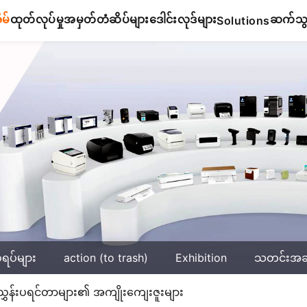
ိမ်
ထုတ်လုပ်မှု
အမှတ်တံဆိပ်များ
ဒေါင်းလုဒ်များ
ဆက်သွယ
Solutions
်ရပ်များ
action (to trash)
Exhibition
သတင်းအ
ညွှန်းပရင်တာများ၏ အကျိုးကျေးဇူးများ