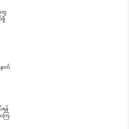
တွေ
ို့
နောက်
်ရန်
ပေးကြ