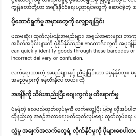
ကျွန်တော်တို့ဟာ အချိန်နိုင်ငံရေးပညာရှင်တွေကို ဆောင်ခဲ့တဲ့ အ
ပို့ဆောင်ရွက်မှု အမှားတွေကို လျှော့ချခြင်း
ပထမဆုံး၊ ထုတ်လုပ်ငန်းအမည်များ၊ အရွယ်အစားများ၊ ဘာကုဒ်မျ
အစိတ်အပိုင်းများကို ပုံနှိပ်နိုင်သည်။ ဗာကောဒ်တွေကို အပူချိ
can quickly identify goods through these barcodes or o
incorrect delivery or confusion.
လက်ရေးထားတဲ့ အမည်များနှင့် ညီမျှခြင်းဟာ မမှန်နိုင်ဘူး၊ မမှန်န
အမည်များကို ဖန်တီးနိုင်ပါတယ်။ ထို
အချိန်ကို သိမ်းဆည်းပြီး စျေးကွက်မှု ထိရောက်မှု
ပုံမှန်တဲ့ လေဗလ်ထုတ်လုပ်မှုကို လက်တွေ့ပြီးပြင်မှု လိုအပ်ပါ
ထိုနည်းတူ အစဉ်အလာရေးမှတ်ထုတ်လုပ်ရေး ထုတ်လုပ်ရေး ပစ္စည
လွှဲမှု အချက်အလက်တွေရဲ့ လိုက်နိုင်မှုကို ပိုများစေပါတ