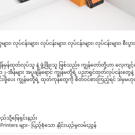
များ၊ လုပ်ငန်းများ၊ လုပ်ငန်းများ၊ လုပ်ငန်းများ၊ လုပ်ငန်းများ၊ စီးပွ
်မှန်ထုတ်လုပ်သူ နဲ့ ဖွံ့ဖြိုးသူ ဖြစ်သည်။ ကျွန်တော်တို့ဟာ လေ့ကျင့
၂-အိန်များ အပူချိန်ရောင် ကျွန်မတို့ရဲ့ ပညာရှင်ထုတ်လုပ်ငန်းတွေနဲ့
ို့ပေး ကျွန်မတို့ရဲ့ ထုတ်ကုန်တွေကို စိတ်ဝင်စားကြည့်ရင် ဒါမှမဟု
သို့ဖြေရှင်းနည်း
inters များ- ပြည့်စုံသော နှိုင်းယှဉ်မှုလမ်းညွှန်