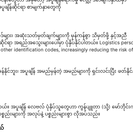
ပူချိန်ဆိုင်ရာ စာမျက်နှာတွေကို
ား၊ အဆုံးသတ်မှတ်ချက်များကို မှန်ကန်စွာ သိမှတ်ဖို့ နှင့်အညီ
န်ဆိုင်ရာ အရည်အသွေးများပေါ်မှာ ပုံနှိပ်နိုင်ပါတယ်။ Logistics pers
ther identification codes, increasingly reducing the risk o
ိုင်ဘူး၊ အပူချိန် အမည်မှန်တဲ့ အမည်များကို ရှင်းလင်းပြီး ဖတ်နိုင်နိ
တယ်။ အပူချိန် လေဗလ် ပုံနှိပ်သူတွေဟာ ကွန်ပျူတာ (သို့) မော်ဘိုင်း
်းများကို အလုပ်နဲ့ ပစ္စည်းများစွာ လိုအပ်သည်။
ယ်