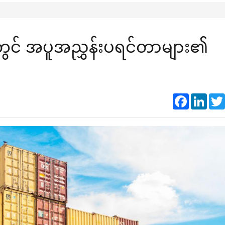
းတွင် အပူအညွှန်းပရင်တာများ၏
Faceboo
Link