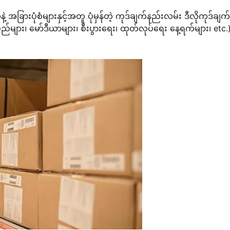
အခြားပုံစံများနှင့်အတူ ပုံမှန်တဲ့ ကုဒ်ချက်နည်းလမ်း ဒီလိုကုဒ်ချ
များ၊ မော်ဒီယာများ၊ စီးပွားရေး၊ ထုတ်လုပ်ရေး နေ့ရက်များ၊ etc.