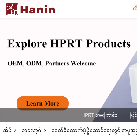
အ
HPRT အကြောင်း
ဖြစ
အိမ်
ဘလော့ဂ်
ခေတ်မီထောက်ပံ့ပို့ဆောင်ရေးတွင် အပူအ