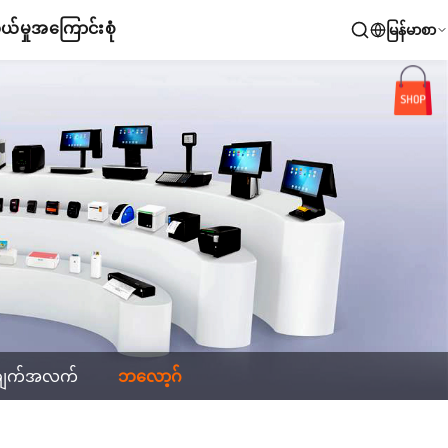
်မှု
အကြောင်းစုံ
မြန်မာစာ
ချက်အလက်
ဘလော့ဂ်