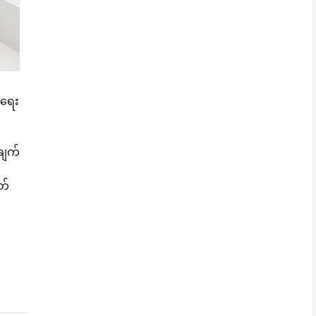
ားရေး
်ချက်
တ်