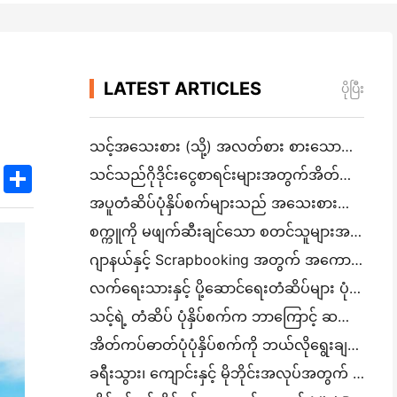
LATEST ARTICLES
ပိုပြီး
သင့်အသေးစား (သို့) အလတ်စား စားသောက်ဆိုင်အတွက် မှန်ကန်သော စားသောက်ဆိုင် ဆော့ဝဲလ်ကို ဘယ်လိုရွေ
k
edIn
Twitter
Share
သင်သည်ဂိုဒိုင်းငွေစာရင်းများအတွက်အိတ်ဆောင် A4 ပုံနှိပ်စက်လိုအပ်သလား? တကယ်တော့ အလုပ်လုပ်တာက ဘာလဲ။
အပူတံဆိပ်ပုံနှိပ်စက်များသည် အသေးစားလုပ်ငန်းထုတ်ကုန်များအတွက် ရေစိုခံတံဆိပ်များကို ထုတ်လုပ
စက္ကူကို မဖျက်ဆီးချင်သော စတင်သူများအတွက် အကောင်းဆုံး ချက်ချင်း ကင်မရာ
ဂျာနယ်နှင့် Scrapbooking အတွက် အကောင်းဆုံး အရောင်တံဆိပ်ထုတ်လုပ်သူ: စာမျက်နှာတိုင်းတွင် အရောင်ပိုထ
လက်ရေးသားနှင့် ပို့ဆောင်ရေးတံဆိပ်များ ပုံနှိပ်ခြင်း: ၂၀၂၆ ခုနှစ်တွင် အသေးစားလုပ်ငန်းများအတွက် အကြံပေးချက်များ
သင့်ရဲ့ တံဆိပ် ပုံနှိပ်စက်က ဘာကြောင့် ဆက်လက် ထိခိုက်နေတာလဲ။
အိတ်ကပ်ဓာတ်ပုံပုံနှိပ်စက်ကို ဘယ်လိုရွေးချယ်ရမည်: ဂျာနယ်၊ ခရီးသွားနှင့် iPhone အသုံးပြုသူများအတွက် အပြည့်အဝ
ခရီးသွား၊ ကျောင်းနှင့် မိုဘိုင်းအလုပ်အတွက် အကောင်းဆုံး မင်မပါသော Portable Printer: Hanin MT620 Pro Review