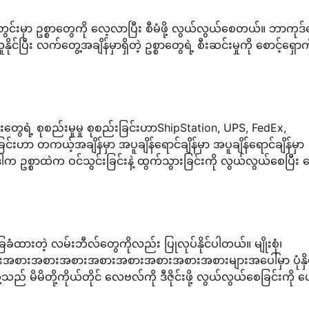
းမှာ ဥစ္စာတွေကို လေ့လာပြီး စီမံဖို့ လွယ်လွယ်စေတယ်။ ဘာကုဒ်
်ပြီး လက်တွေ့အချိန်မှာရှိတဲ့ ဥစ္စာတွေရဲ့ စီးဆင်းမှုကို စောင့်ရှောက်ဖ
မ်းတွေရဲ့ စုစည်းမှုမှု စုစည်းခြင်းဟာShipStation, UPS, FedEx,
ြင်းဟာ တကယ့်အချိန်မှာ အပူချိန်ရောင်ချိန်မှာ အပူချိန်ရောင်ချိန်မှာ
္စာထဲက ဝင်သွင်းခြင်းနဲ့ ထွက်သွားခြင်းကို လွယ်လွယ်စေပြီး 
ခံထားတဲ့ လမ်းဘီလ်တွေကိုလည်း ပြုလုပ်နိုင်ပါတယ်။ မျိုးစုံ၊
းအစားအစားအစားအစားအစားအစားအစားများအပေါ်မှာ ပုံနှိပ
မိမိတို့ကိုယ်တိုင် လေဗလ်ကို ဒီဇိုင်းဖို့ လွယ်လွယ်စေခြင်းကို 