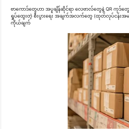
ဗာကောဒ်တွေဟာ အပူချိန်ဆိုင်ရာ လေဗာလ်တွေနဲ့ QR ကုဒ်တွေနဲ့ 
ရှုပ်ထွေးတဲ့ စီးပွားရေး အချက်အလက်တွေ (ထုတ်လုပ်ငန်းအမည်
ကိုယ်ချက်