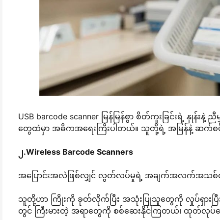
USB barcode scanner မြန်မြန်စွာ စိတ်ကူးခြင်းရဲ့ နှုန်းန
တွေထဲမှာ အဓိကအရေးကြီးပါတယ်။ သူတို့ရဲ့ အမြန်နဲ့ ဆက်စပ်မှ
၂.Wireless Barcode Scanners
အပြောင်းအလဲဖြစ်လျှင် လွတ်လပ်မှုရဲ့ အချက်အလက်အသစ်တစ
သူတို့ဟာ ကြိုးကို ခုတ်လိုက်ပြီး အသုံးပြုသူတွေကို လှုပ်ရ
တွင် ကြီးမားတဲ့ အရာတွေကို စစ်ဆေးနိုင်ကြတယ်၊ ထုတ်လုပ်