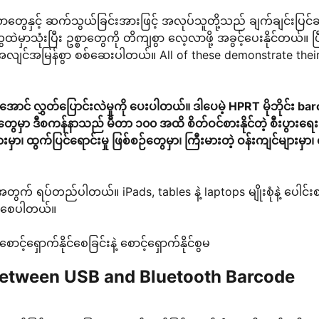
ိယာတွေနှင့် ဆက်သွယ်ခြင်းအားဖြင့် အလုပ်သူတို့သည် ချက်ချင်းပြင်
ေထဲမှာသုံးပြီး ဥစ္စာတွေကို တိကျစွာ လေ့လာဖို့ အခွင့်ပေးနိုင်တယ်။ ပြ
ာ အလျင်အမြန်စွာ စစ်ဆေးပါတယ်။ All of these demonstrate thei
င် လွှတ်ပြောင်းလဲမှုကို ပေးပါတယ်။ ဒါပေမဲ့ HPRT မိုဘိုင်း ba
ေမှာ ဒီစကန်နာသည် မီတာ ၁၀၀ အထိ စိတ်ဝင်စားနိုင်တဲ့ စီးပွားရေး
းမှာ၊ ထွက်ပြင်ရောင်းမှု ဖြစ်စဉ်တွေမှာ၊ ကြီးမားတဲ့ ဝန်းကျင်များမှာ၊
ွက် ရပ်တည်ပါတယ်။ iPads, tables နဲ့ laptops မျိုးစုံနဲ့ ပေါင်းစပ်
ါဝင်စေပါတယ်။
ာင့်ရှောက်နိုင်စေခြင်းနဲ့ စောင့်ရှောက်နိုင်စွမ
 Between USB and Bluetooth Barcode