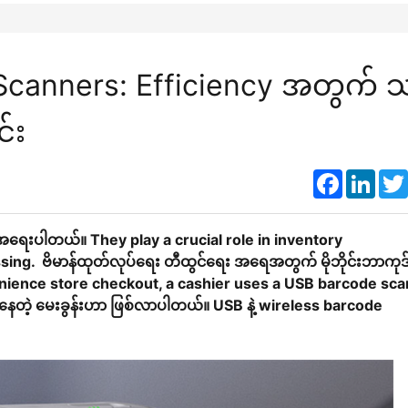
Scanners: Efficiency အတွက် သ
င်း
Faceboo
Link
 အရေးပါတယ်။ They play a crucial role in inventory
ing. ဗိမာန်ထုတ်လုပ်ရေး တီထွင်ရေး အရေအတွက် မိုဘိုင်းဘာကုဒ်
enience store checkout, a cashier uses a USB barcode sc
ြင်နေတဲ့ မေးခွန်းဟာ ဖြစ်လာပါတယ်။ USB နဲ့ wireless barcode