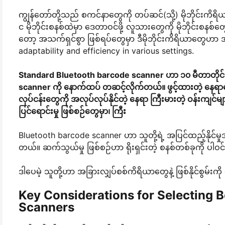
ကျွန်တော်တို့သည် စကင်နာတွေကို တပ်ဆင်(သို့) မိုဘိုင်းကိရ
င မိုဘိုင်းစနစ်ထဲမှာ ဒေတာဝင်ဖို့ လူသားတွေကို မိုဘိုင်းစနစ်တွ
တော့ အသက်ရှင်စွာ ဖြစ်ရပ်တွေမှာ ဒီမိုဘိုင်းကိရိယာတွေဟ
adaptability and efficiency in various settings.
Standard Bluetooth barcode scanner ဟာ ၁၀ မီတာတိုင်အော
scanner ကို နောက်ထပ် တဆင့်လိုက်တယ်။ ဖွင့်ထားတဲ့ နေရာတွ
လုပ်ငန်းတွေကို အလုပ်လုပ်နိုင်တဲ့ နေရာ ကြီးမားတဲ့ ဝန်းကျင်မျာ
ပြင်ရောင်းမှု ဖြစ်စဉ်တွေမှာ၊ ကြီး
Bluetooth barcode scanner ဟာ သူတို့ရဲ့ အပြင်ထည့်နိုင်မှုအတ
တယ်။ ဆက်သွယ်မှု ဖြစ်စဉ်ဟာ ရိုးရှင်းတဲ့ စနစ်တစ်ခုကို ပ
ဒါပေမဲ့ သူတို့ဟာ အခြားလျှပ်စစ်ကိရိယာတွေနဲ့ ဖြစ်နိုင်စွမ်းကို စေ
Key Considerations for Selecting
Scanners