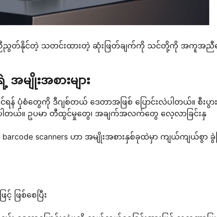
 ညီညွတ်နိုင်တဲ့ သတင်းထားတဲ့ ဆုံးဖြတ်ချက်ကို သင်တို့ကို အကူအညီပေ
ဲ့ အမျိုးအစားများ
ရန် ပုံစံတွေကို ဒီဂျစ်တယ် ဒေတာအဖြစ် ပြောင်းလဲပါတယ်။ စီးပွာ
ံးကြပါတယ်။ ဥပမာ တီထွင်မှုတွေ၊ အချက်အလက်တွေ လေ့လာခြင်းနှ
တဲ့ barcode scanners ဟာ အမျိုးအစားနှစ်ခုထဲမှာ ကျယ်ကျယ်စွာ ခွဲ
င့် ဖြစ်စေပြီး