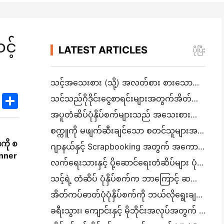
င့်
LATEST ARTICLES
ပိုပြီး
သင့်အသေးစား (သို့) အလတ်စား စားသောက်ဆိုင်အတွက် မှန်ကန်သော စားသောက်ဆိုင် ဆော့ဝဲလ်ကို ဘယ်လိုရွေ
k
edIn
Twitter
Share
သင်သည်ဂိုဒိုင်းငွေစာရင်းများအတွက်အိတ်ဆောင် A4 ပုံနှိပ်စက်လိုအပ်သလား? တကယ်တော့ အလုပ်လုပ်တာက ဘာလဲ။
အပူတံဆိပ်ပုံနှိပ်စက်များသည် အသေးစားလုပ်ငန်းထုတ်ကုန်များအတွက် ရေစိုခံတံဆိပ်များကို ထုတ်လုပ
စက္ကူကို မဖျက်ဆီးချင်သော စတင်သူများအတွက် အကောင်းဆုံး ချက်ချင်း ကင်မရာ
ကို စ
ဂျာနယ်နှင့် Scrapbooking အတွက် အကောင်းဆုံး အရောင်တံဆိပ်ထုတ်လုပ်သူ: စာမျက်နှာတိုင်းတွင် အရောင်ပိုထ
anner
လက်ရေးသားနှင့် ပို့ဆောင်ရေးတံဆိပ်များ ပုံနှိပ်ခြင်း: ၂၀၂၆ ခုနှစ်တွင် အသေးစားလုပ်ငန်းများအတွက် အကြံပေးချက်များ
သင့်ရဲ့ တံဆိပ် ပုံနှိပ်စက်က ဘာကြောင့် ဆက်လက် ထိခိုက်နေတာလဲ။
အိတ်ကပ်ဓာတ်ပုံပုံနှိပ်စက်ကို ဘယ်လိုရွေးချယ်ရမည်: ဂျာနယ်၊ ခရီးသွားနှင့် iPhone အသုံးပြုသူများအတွက် အပြည့်အဝ
ခရီးသွား၊ ကျောင်းနှင့် မိုဘိုင်းအလုပ်အတွက် အကောင်းဆုံး မင်မပါသော Portable Printer: Hanin MT620 Pro Review