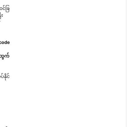
ဆင်ခြ
ီး
r
rcode
 ထွက်
နိုင်