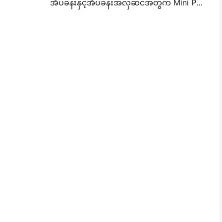
အိပ်ခန်းနှင့်အိပ်ခန်းအလှဆင်အတွက် Mini Photo Wall Layout စိတ်ကူးများနှင့်အကြံပေးချက်များ