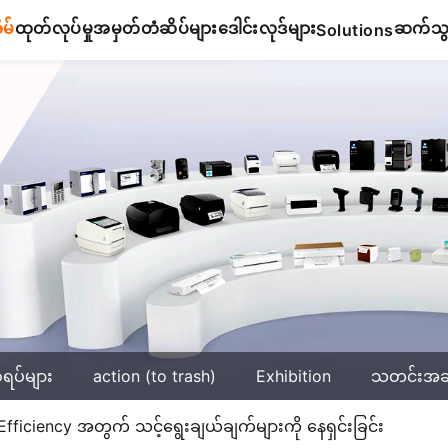
ိမ်
ထုတ်လုပ်မှု
အမှတ်တံဆိပ်များ
ဒေါင်းလုဒ်များ
ဆက်သွယ
Solutions
်ရပ်များ
action (to trash)
Exhibition
သတင်းအ
ficiency အတွက် သင့်ရွေးချယ်ချက်များကို နေရှင်းခြင်း