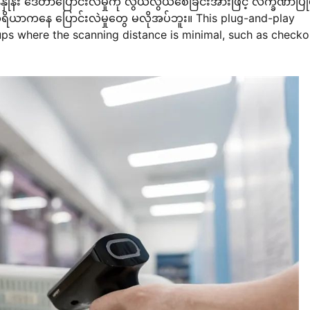
န်နှုန်း ဒေတာပြောင်းလဲမှုကို လွယ်လွယ်စေခြင်းအားဖြင့် လက္ခဏာပြု
ိယာကနေ ပြောင်းလဲမှုတွေ မလိုအပ်ဘူး။ This plug-and-play
tups where the scanning distance is minimal, such as checko