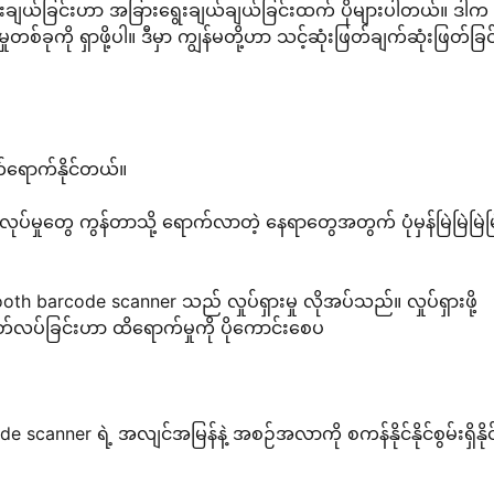
ွေးချယ်ခြင်းဟာ အခြားရွေးချယ်ချယ်ခြင်းထက် ပိုများပါတယ်။ ဒါက 
ုတစ်ခုကို ရှာဖို့ပါ။ ဒီမှာ ကျွန်မတို့ဟာ သင့်ဆုံးဖြတ်ချက်ဆုံးဖြတ်ခြင
်သက်ရောက်နိုင်တယ်။
ပ်မှုတွေ ကွန်တာသို့ ရောက်လာတဲ့ နေရာတွေအတွက် ပုံမှန်မြဲမြဲမြဲမြဲ
ooth barcode scanner သည် လှုပ်ရှားမှု လိုအပ်သည်။ လှုပ်ရှားဖို့
တ်လပ်ခြင်းဟာ ထိရောက်မှုကို ပိုကောင်းစေပ
scanner ရဲ့ အလျင်အမြန်နဲ့ အစဉ်အလာကို စကန်နိုင်နိုင်စွမ်းရှိနိုင်