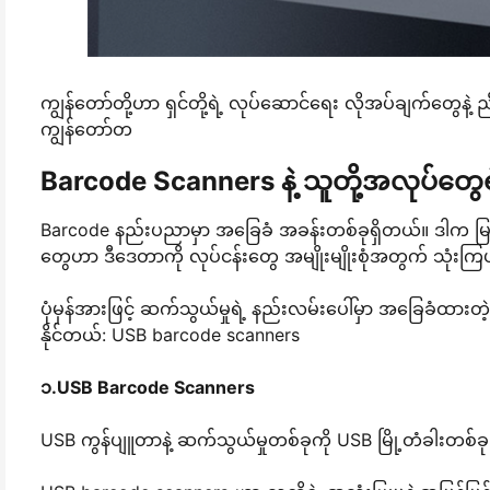
ကျွန်တော်တို့ဟာ ရှင်တို့ရဲ့ လုပ်ဆောင်ရေး လိုအပ်ချက်တွေနဲ့
ကျွန်တော်တ
Barcode Scanners နဲ့ သူတို့အလုပ်တွေရ
Barcode နည်းပညာမှာ အခြေခံ အခန်းတစ်ခုရှိတယ်။ ဒါက မြင်
တွေဟာ ဒီဒေတာကို လုပ်ငန်းတွေ အမျိုးမျိုးစုံအတွက် သု
ပုံမှန်အားဖြင့် ဆက်သွယ်မှုရဲ့ နည်းလမ်းပေါ်မှာ အခြေခံထား
နိုင်တယ်: USB barcode scanners
၁.USB Barcode Scanners
USB ကွန်ပျူတာနဲ့ ဆက်သွယ်မှုတစ်ခုကို USB မြို့တံခါးတစ်ခုဖြ