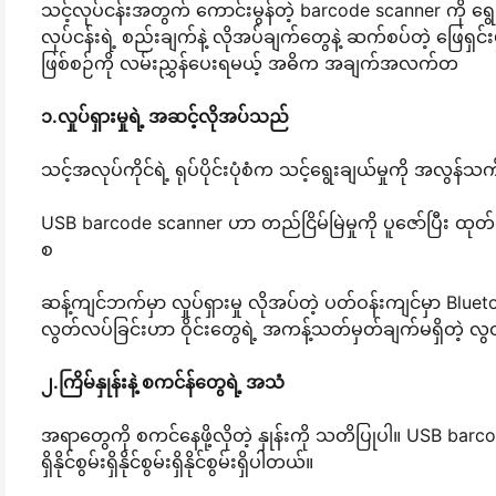
သင့်လုပ်ငန်းအတွက် ကောင်းမွန်တဲ့ barcode scanner ကို ရ
လုပ်ငန်းရဲ့ စည်းချက်နဲ့ လိုအပ်ချက်တွေနဲ့ ဆက်စပ်တဲ့ ဖြေရှင်းမှ
ဖြစ်စဉ်ကို လမ်းညွှန်ပေးရမယ့် အဓိက အချက်အလက်တ
၁.လှုပ်ရှားမှုရဲ့ အဆင့်လိုအပ်သည်
သင့်အလုပ်ကိုင်ရဲ့ ရုပ်ပိုင်းပုံစံက သင့်ရွေးချယ်မှုကို အလွန
USB barcode scanner ဟာ တည်ငြိမ်မြဲမှုကို ပူဇော်ပြီး ထုတ်လု
စ
ဆန့်ကျင်ဘက်မှာ လှုပ်ရှားမှု လိုအပ်တဲ့ ပတ်ဝန်းကျင်မှာ Bluet
လွတ်လပ်ခြင်းဟာ ဝိုင်းတွေရဲ့ အကန့်သတ်မှတ်ချက်မရှိတဲ့ လွ
၂.ကြိမ်နှုန်းနဲ့ စကင်န်တွေရဲ့ အသံ
အရာတွေကို စကင်နေဖို့လိုတဲ့ နှုန်းကို သတိပြုပါ။ USB barcode 
ရှိနိုင်စွမ်းရှိနိုင်စွမ်းရှိနိုင်စွမ်းရှိပါတယ်။