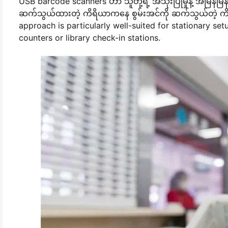
USB barcode scanners ဟာ သူတို့ရဲ့ အသုံးပြုမှုနဲ့ အမြန်မြ
ဆက်သွယ်ထားတဲ့ ကိရိယာကနေ စွမ်းအင်ကို ဆက်သွယ်တဲ့ ကိရ
approach is particularly well-suited for stationary se
counters or library check-in stations.