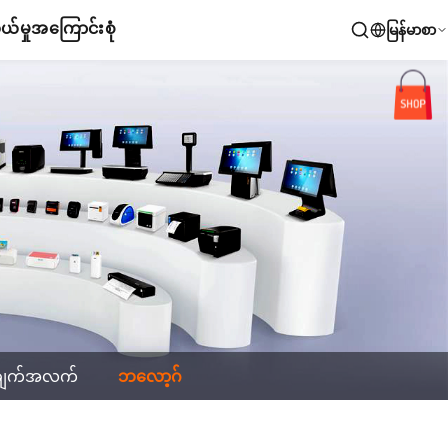
်မှု
အကြောင်းစုံ
မြန်မာစာ
ချက်အလက်
ဘလော့ဂ်