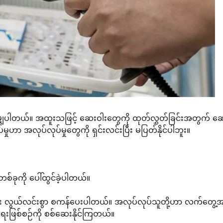
ဲ့ ညီမျှပါတယ်။ အထူးသဖြင့် ဆေးဝါးတွေကို ထုတ်လွှတ်ခြင်းအတွက် ဆ
ုဟာ အလုပ်လုပ်မှုတွေကို ရှင်းလင်းပြီး မပြတ်နိုင်ပါဘူး။
်ခုကို ပေါ်ထွင်ခဲ့ပါတယ်။
ှားပြီး လွယ်လင်းစွာ စကန်ပေးပါတယ်။ အလုပ်လုပ်သူတို့ဟာ လက်တွေ့အခ
ရေးဖြစ်စဉ်ကို စစ်ဆေးနိုင်ကြတယ်။