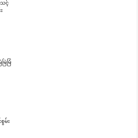
သင့်
်း
မြဲမြံ
စွမ်း