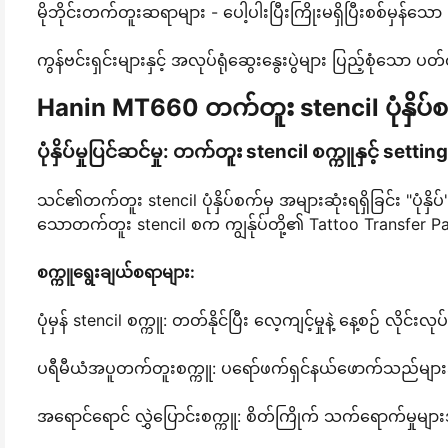
မိုဘိုင်းတက်တူးဆရာများ - ပေါ့ပါးပြီးကြိုးမရှိပြီးစစ်မှန
ကွန်ဗင်းရှင်းများနှင့် အလုပ်ရုံဆွေးနွေးပွဲများ ပြည့်စုံသော ပတ
Hanin MT660 တက်တူး stencil ပုံနှိပ
ပုံနှိပ်မှုပြင်ဆင်မှု: တက်တူး stencil စက္ကူနှင့် settin
သင်၏တက်တူး stencil ပုံနှိပ်စက်မှ အများဆုံးရရှိခြင်း "ပု
သောတက်တူး stencil စက ကျွန်ုပ်တို့၏ Tattoo Transfer Paper G
စက္ကူရွေးချယ်စရာများ:
ပုံမှန် stencil စက္ကူ: တတ်နိုင်ပြီး လေ့ကျင့်မှုနဲ့ နေ့စဉ် လိုင
ပရီမီယံအပူတက်တူးစက္ကူ: ပရော်ဖက်ရှင်နယ်ဖောက်သည်များအ
အရောင်ရောင် လွှဲပြောင်းစက္ကူ: စိတ်ကြိုက် သက်ရောက်မှုများအ