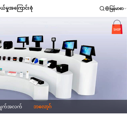
်မှု
အကြောင်းစုံ
မြန်မာစာ
ချက်အလက်
ဘလော့ဂ်