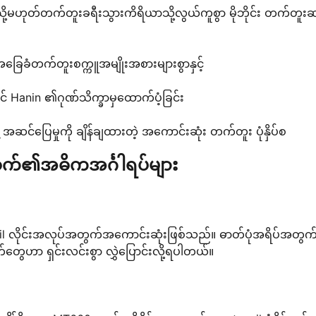
up သို့မဟုတ်တက်တူးခရီးသွားကိရိယာသို့လွယ်ကူစွာ မိုဘိုင်း တက်တူ
်အခြေခံတက်တူးစက္ကူအမျိုးအစားများစွာနှင့်
င် Hanin ၏ဂုဏ်သိက္ခာမှထောက်ပံ့ခြင်း
 အဆင်ပြေမှုကို ချိန်ချထားတဲ့ အကောင်းဆုံး တက်တူး ပုံနှိပ်စ
်စက်၏အဓိကအင်္ဂါရပ်များ
encil လိုင်းအလုပ်အတွက်အကောင်းဆုံးဖြစ်သည်။ ဓာတ်ပုံအရိပ်အတွက
ာ ရှင်းလင်းစွာ လွှဲပြောင်းလို့ရပါတယ်။