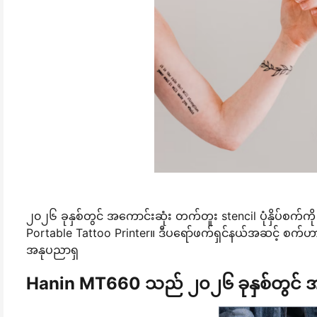
၂၀၂၆ ခုနှစ်တွင် အကောင်းဆုံး တက်တူး stencil ပုံနှိပ်စ
Portable Tattoo Printer။ ဒီပရော်ဖက်ရှင်နယ်အဆင့် စက်ဟာ တိ
အနုပညာရှ
Hanin MT660 သည် ၂၀၂၆ ခုနှစ်တွင် အက