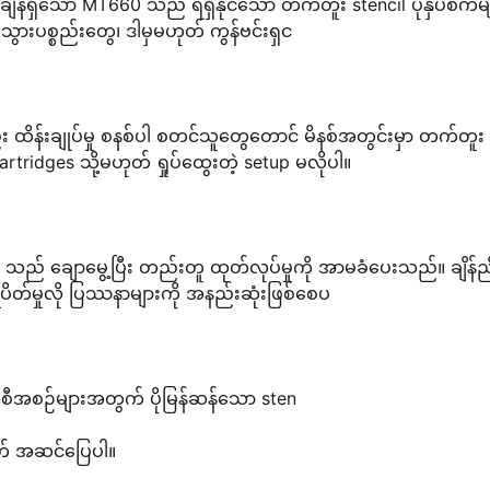
န်ရှိသော MT660 သည် ရရှိနိုင်သော တက်တူး stencil ပုံနှိပ်စက်မ
ခရီးသွားပစ္စည်းတွေ၊ ဒါမှမဟုတ် ကွန်ဗင်းရှင
တည်း ထိန်းချုပ်မှု စနစ်ပါ စတင်သူတွေတောင် မိနစ်အတွင်းမှာ တက်တူး
မင် cartridges သို့မဟုတ် ရှုပ်ထွေးတဲ့ setup မလိုပါ။
MT660 သည် ချောမွေ့ပြီး တည်းတူ ထုတ်လုပ်မှုကို အာမခံပေးသည်။ ချိန်ည
္ကူပိတ်မှုလို ပြဿနာများကို အနည်းဆုံးဖြစ်စေပ
ီအစဉ်များအတွက် ပိုမြန်ဆန်သော sten
က် အဆင်ပြေပါ။