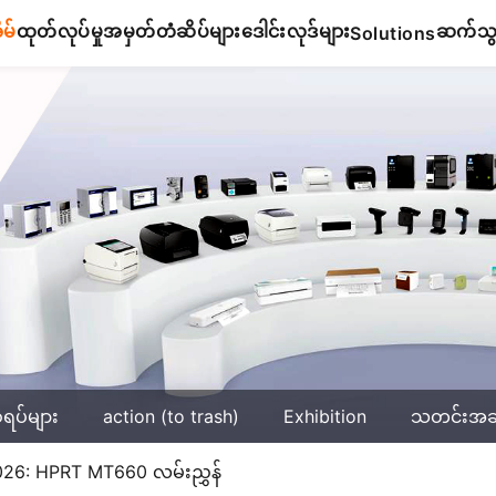
ိမ်
ထုတ်လုပ်မှု
အမှတ်တံဆိပ်များ
ဒေါင်းလုဒ်များ
ဆက်သွယ
Solutions
်ရပ်များ
action (to trash)
Exhibition
သတင်းအ
2026: HPRT MT660 လမ်းညွှန်