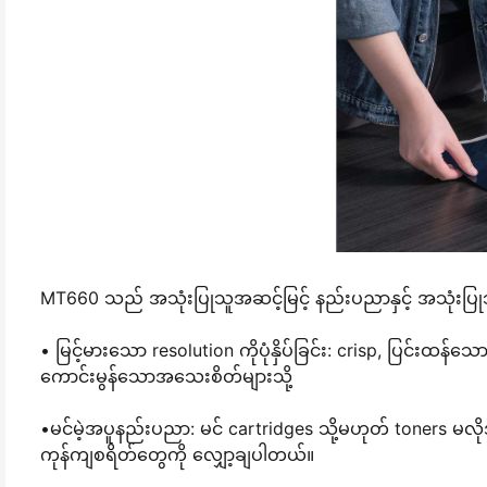
MT660 သည် အသုံးပြုသူအဆင့်မြင့် နည်းပညာနှင့် အသုံးပြုသူ
• မြင့်မားသော resolution ကိုပုံနှိပ်ခြင်း: crisp, ပြင်းထန်သ
ကောင်းမွန်သောအသေးစိတ်များသို့
•မင်မဲ့အပူနည်းပညာ: မင် cartridges သို့မဟုတ် toners မလိုအပ်
ကုန်ကျစရိတ်တွေကို လျှော့ချပါတယ်။