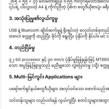
၂၆၅ × ၅၅ × ၄၇ မီလီမီတာရှိပြီး ၀.၅၅ ကီလိုဂရမ်သာအလေးချိ
၎င်းရဲ့ ပါးလွှားတဲ့ A4 နဲ့ ကိုက်ညီတဲ့ ပုံစံက စတူဒီယိုစားပွဲ၊ 
3. အသုံးပြုမှု၏လွယ်ကူမှု
USB နဲ့ Bluetooth ချိတ်ဆက်မှုနဲ့ ရိုးရှင်းတဲ့ ခလုတ်တစ်ခု
stencil စက္ကူကို ထည့်ပြီး ဖိုင်ကို ရွေးပြီး ပုံနှိပ်ကို နှိပ်ပါ။ 
4. တည်ငြိမ်မှု
၃၂-bit processor နှင့် ၃၀ mm/s ပုံနှိပ်မှုမြန်နှုန်းဖြင့် 
သော အပူဖြန့်ဖြူးမှုသည် မညီမျှသော လွှဲပြောင်းမှု (သို့) စက
5. Multi-မြင်ကွင်း Applications များ
ပရော်ဖက်ရှင်နယ်စတူဒီယိုများ အလုပ်ဝင်သော ဖောက်သည်အစ
သင်တန်းသူများ လည်ပတ်ရန် လွယ်ကူပြီး စတင်သူများအတွ