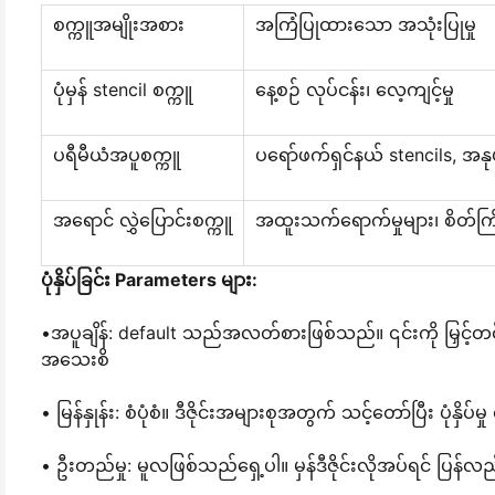
စက္ကူအမျိုးအစား
အကြံပြုထားသော အသုံးပြုမှု
ပုံမှန် stencil စက္ကူ
နေ့စဉ် လုပ်ငန်း၊ လေ့ကျင့်မှု
ပရီမီယံအပူစက္ကူ
ပရော်ဖက်ရှင်နယ် stencils, အ
အရောင် လွှဲပြောင်းစက္ကူ
အထူးသက်ရောက်မှုများ၊ စိတ်ကြိ
ပုံနှိပ်ခြင်း Parameters များ:
•အပူချိန်: default သည်အလတ်စားဖြစ်သည်။ ၎င်းကို မြှင့်တင်ခြင်
အသေးစိ
• မြန်နှုန်း: စံပုံစံ။ ဒီဇိုင်းအများစုအတွက် သင့်တော်ပြီး ပုံန
• ဦးတည်မှု: မူလဖြစ်သည်ရှေ့ပါ။ မှန်ဒီဇိုင်းလိုအပ်ရင် ပြန်လည