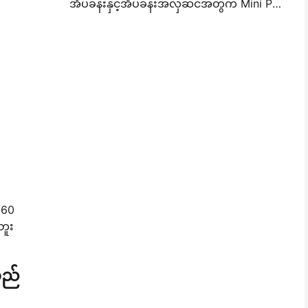
အိပ်ခန်းနှင့်အိပ်ခန်းအလှဆင်အတွက် Mini Photo Wall Layout စိတ်ကူးများနှင့်အကြံပေးချက်များ
660
တူး
သည်