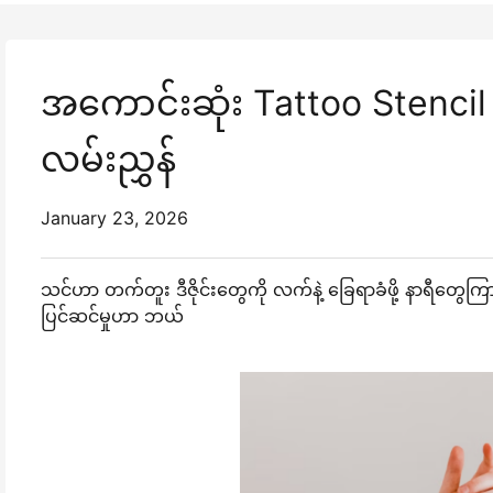
အကောင်းဆုံး Tattoo Stenci
လမ်းညွှန်
January 23, 2026
သင်ဟာ တက်တူး ဒီဇိုင်းတွေကို လက်နဲ့ ခြေရာခံဖို့ နာရီတွေကြာ ကုန
ပြင်ဆင်မှုဟာ ဘယ်