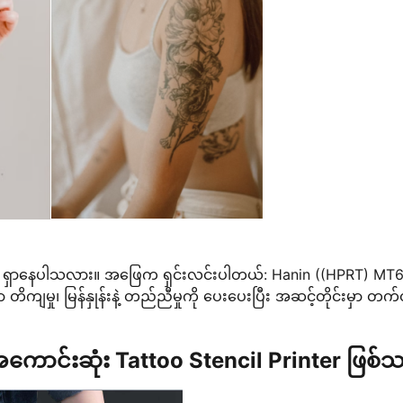
က်ကို ရှာနေပါသလား။ အဖြေက ရှင်းလင်းပါတယ်: Hanin ((HPRT) MT
ကျမှု၊ မြန်နှုန်းနဲ့ တည်ညီမှုကို ပေးပေးပြီး အဆင့်တိုင်းမှာ တက်
ောင်းဆုံး Tattoo Stencil Printer ဖြစ်