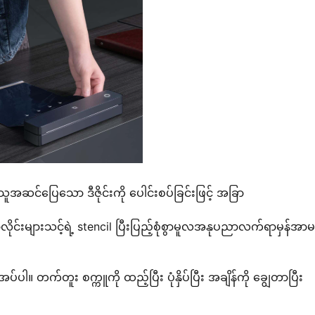
အဆင်ပြေသော ဒီဇိုင်းကို ပေါင်းစပ်ခြင်းဖြင့် အခြာ
ောလိုင်းများသင့်ရဲ့ stencil ပြီးပြည့်စုံစွာမူလအနုပညာလက်ရာမှန်အာမ
ပါ။ တက်တူး စက္ကူကို ထည့်ပြီး ပုံနှိပ်ပြီး အချိန်ကို ချွေတာပြီး