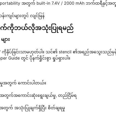
်သော portability အတွက် built-in 7.4V / 2000 mAh ဘက်ထရီနှင့်အတ
်ဝန်းကျင်များတွင် လျင်မြန်
်စက်ကိုဘယ်လိုအသုံးပြုရမည်
g များ
ံနှိပ်" ကိုနှိပ်ခြင်းသာမဟုတ်ပါ။ သင်၏ stencil ၏အရည်အသွေးသည်မှ
uide တွင် ပိုနက်ရှိုင်းစွာ ရှုပ်ရှားပါ။
်းလုပ်မှုအတွက် ကောင်းပါတယ်။
တွက်အကောင်းဆုံးရွေးချယ်မှု, တည်ငြိမ်ရ
တွက် အသုံးပြုချက်ရှိပြီး စိတ်ချရမှု