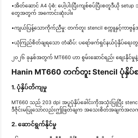
•အိတ်ဆောင် A4 ပုံစံ: ပေါ့ပါးပြီးကျစ်စပ်ပြီးစတူဒီယို set
တွေအတွက် အကောင်းဆုံးပါ။
•ကျယ်ပြန့်သောကိုက်ညီမှု: တက်တူး stencil စက္ကူနှင့်ကာဗွန
•ယုံကြည်စိတ်ချရသော တံဆိပ်: ပရော်ဖက်ရှင်နယ်ပုံနှိပ်ရေးတွ
၂၀၂၆ ခုနှစ်အတွက် MT660 ဟာ စွမ်းဆောင်ရည်၊ စျေးနိုင်မှုနဲ့
Hanin MT660 တက်တူး Stencil ပုံနှိပ
1. ပုံနှိပ်တိကျမှု
MT660 သည် 203 dpi အပူပုံနှိပ်ခေါင်းကိုအသုံးပြုပြီး st
ဒီဇိုင်းမပြုသော်လည်းဤဖြတ်ချက အသေးစိတ်အချက်အလက်တွေဟ
2. ဆောင်ရွက်နိုင်မှု