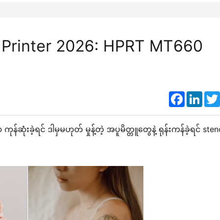
l Printer 2026: HPRT MT660
Faceboo
Link
်ဆုံးခဲ့ရင် ဒါမှမဟုတ် မှုန့်တဲ့ အပူမိတ္တူတွေနဲ့ ရုန်းကန်ခဲ့ရင် sten