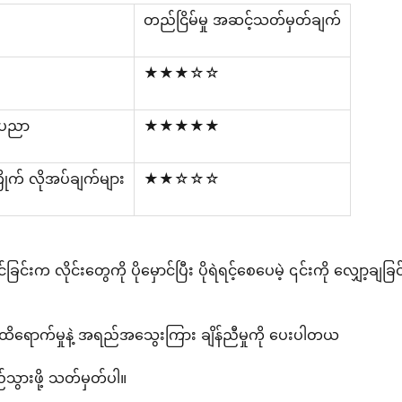
တည်ငြိမ်မှု အဆင့်သတ်မှတ်ချက်
★★★☆☆
နုပညာ
★★★★★
ုက် လိုအပ်ချက်များ
★★☆☆☆
းက လိုင်းတွေကို ပိုမှောင်ပြီး ပိုရဲရင့်စေပေမဲ့ ၎င်းကို လျှော့ချခြ
ှိပ်မှု ထိရောက်မှုနဲ့ အရည်အသွေးကြား ချိန်ညီမှုကို ပေးပါတယ
်သွားဖို့ သတ်မှတ်ပါ။