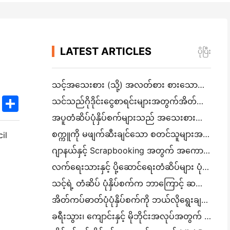
LATEST ARTICLES
ပိုပြီး
သင့်အသေးစား (သို့) အလတ်စား စားသောက်ဆိုင်အတွက် မှန်ကန်သော စားသောက်ဆိုင် ဆော့ဝဲလ်ကို ဘယ်လိုရွေ
k
edIn
Twitter
Share
သင်သည်ဂိုဒိုင်းငွေစာရင်းများအတွက်အိတ်ဆောင် A4 ပုံနှိပ်စက်လိုအပ်သလား? တကယ်တော့ အလုပ်လုပ်တာက ဘာလဲ။
အပူတံဆိပ်ပုံနှိပ်စက်များသည် အသေးစားလုပ်ငန်းထုတ်ကုန်များအတွက် ရေစိုခံတံဆိပ်များကို ထုတ်လုပ
စက္ကူကို မဖျက်ဆီးချင်သော စတင်သူများအတွက် အကောင်းဆုံး ချက်ချင်း ကင်မရာ
cil
ဂျာနယ်နှင့် Scrapbooking အတွက် အကောင်းဆုံး အရောင်တံဆိပ်ထုတ်လုပ်သူ: စာမျက်နှာတိုင်းတွင် အရောင်ပိုထ
လက်ရေးသားနှင့် ပို့ဆောင်ရေးတံဆိပ်များ ပုံနှိပ်ခြင်း: ၂၀၂၆ ခုနှစ်တွင် အသေးစားလုပ်ငန်းများအတွက် အကြံပေးချက်များ
သင့်ရဲ့ တံဆိပ် ပုံနှိပ်စက်က ဘာကြောင့် ဆက်လက် ထိခိုက်နေတာလဲ။
အိတ်ကပ်ဓာတ်ပုံပုံနှိပ်စက်ကို ဘယ်လိုရွေးချယ်ရမည်: ဂျာနယ်၊ ခရီးသွားနှင့် iPhone အသုံးပြုသူများအတွက် အပြည့်အဝ
ခရီးသွား၊ ကျောင်းနှင့် မိုဘိုင်းအလုပ်အတွက် အကောင်းဆုံး မင်မပါသော Portable Printer: Hanin MT620 Pro Review