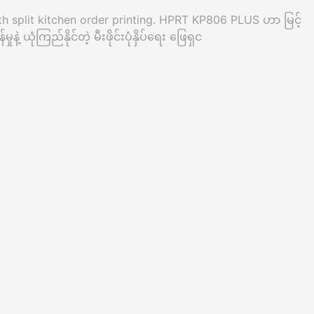
th split kitchen order printing. HPRT KP806 PLUS ဟာ မြင့်
မှုနဲ့ ယုံကြည်နိုင်တဲ့ မီးဖိုင်းပုံနှိပ်ရေး ဖြေရှင