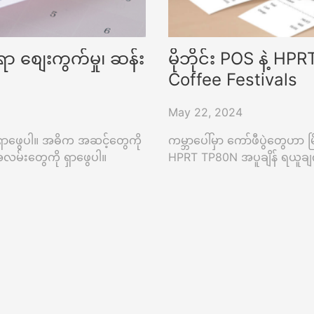
စရာ စျေးကွက်မှု၊ ဆန်း
မိုဘိုင်း POS နဲ့ HP
Coffee Festivals
May 22, 2024
ကို ရှာဖွေပါ။ အဓိက အဆင့်တွေကို
ကမ္ဘာပေါ်မှာ ကော်ဖီပွဲတွေဟာ မြ
အလမ်းတွေကို ရှာဖွေပါ။
HPRT TP80N အပူချိန် ရယူခ