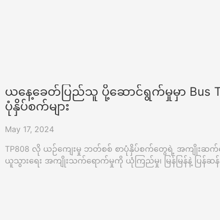
ယနေ့ခေတ်ပြည်သူ ပို့ဆောင်ရွက်မှုမှာ Bus 
ပုံနှိပ်စက်များ
May 17, 2024
TP808 လို ယဉ်ကျေးမှု ဘတ်စစ် စာပုံနှိပ်စက်တွေရဲ့ အကျိုးဆက်တွ
ယူသွားရေး အကျိုးသက်ရောက်မှုကို ယုံကြည်မှု၊ မြန်မြန်နဲ့ ပြန်ဆန်တဲ့