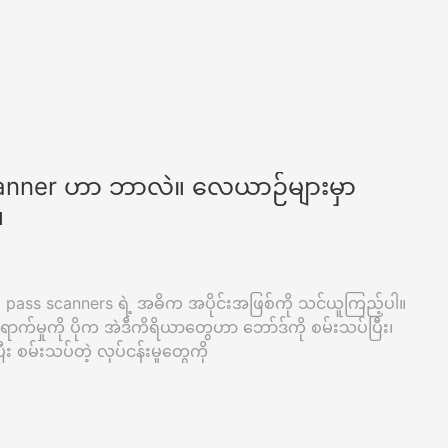
anner ဟာ ဘာလဲ။ လေယာဉ်များမှာ
။
pass scanners ရဲ့ အဓိက အပိုင်းအဖြစ်ကို သင်ယူကြည့်ပါ။
ထိရောက်မှုကို ပိုက အဲဒီကိရိယာတွေဟာ ဘော်ဒ်ကို စမ်းသပ်ပြီး၊
ီး စမ်းသပ်တဲ့ လုပ်ငန်းမှုတွေကို