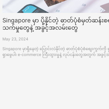
Singapore မှာ ပို့နိုင်တဲ့ ဓာတ်ပုံစံမှတ်ဆန်း
သက်မှုတွေနဲ့ အခွင့်အလမ်းတွေ
May 23, 2024
Singapore မှာရှိနေတဲ့ ပြောင်းလဲနိုင်တဲ့ ဓာတ်ပုံစံပုံစံစျေးကွက်
ရှာဖွေပါ၊ e-commerce ကြီးထွားမှုနဲ့ လုပ်ငန်းတွေအတွက် အခွင့်