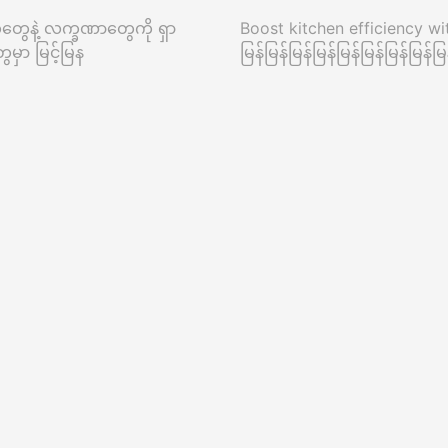
တွေနဲ့ လက္ခဏာတွေကို ရှာ
Boost kitchen efficiency wi
မှာ မြင့်မြန
မြန်မြန်မြန်မြန်မြန်မြန်မြန်မြန်မြန်