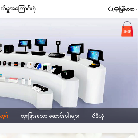
်မှု
အကြောင်းစုံ
မြန်မာစာ
့ဂ်
ထူးခြားသော ဆောင်းပါးများ
ဗီဒီယို