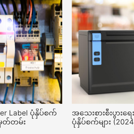
r Label ပုံနှိပ်စက်
အသေးစားစီးပွားရေး
မှတ်တမ်း
ပုံနှိပ်စက်များ (2024