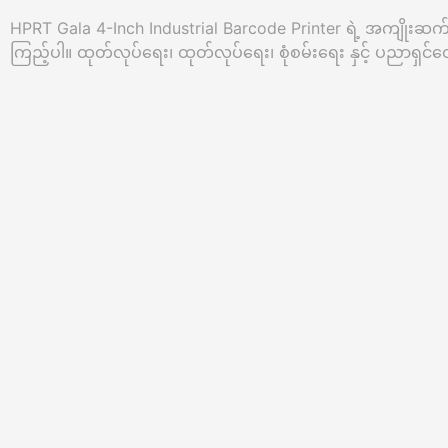
HPRT Gala 4-Inch Industrial Barcode Printer ရဲ့ အကျိုးဆက်
ကြည့်ပါ။ ထုတ်လုပ်ရေး၊ ထုတ်လုပ်ရေး၊ စုံစမ်းရေး နှင့် ပညာရှင်တွေ