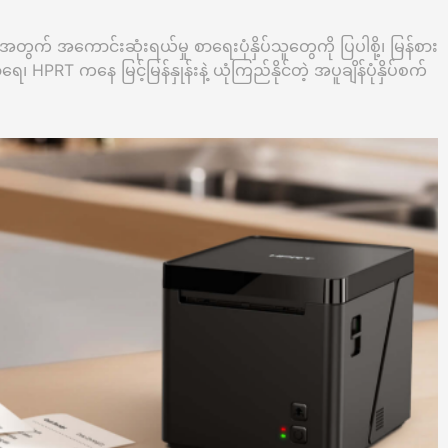
အတွက် အကောင်းဆုံးရယ်မှု စာရေးပုံနှိပ်သူတွေကို ပြပါစို့၊ မြန်စား
T ကနေ မြင့်မြန်နှုန်းနဲ့ ယုံကြည်နိုင်တဲ့ အပူချိန်ပုံနှိပ်စက်