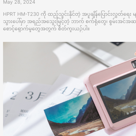
May 28, 2024
HPRT HM-T230 ကို ထည့်သွင်းနိုင်တဲ့ အပူချိန်ပြောင်းလွှတ်ရေး မ
သွားပေါ်မှာ အရည်အသွေးမြင့်တဲ့ ဘာက် စက်ရုံတွေ၊ စွမ်းအင်အဆင
စောင့်ရှောက်မှုတွေအတွက် စိတ်ကူးယဉ်ပါ။