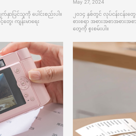
May 27, 2024
ျက်နှာပြင်သူကို ပေါင်းစည်းပါ။
၂၀၁၄ နှစ်တွင် လုပ်ငန်းငန်းတွေ
့်တွေ၊ ကျန်းမာရေး
စားစရာ အစားအစာအစားအစာရေ၊ HPR
တွေကို စူးစမ်းပါ။