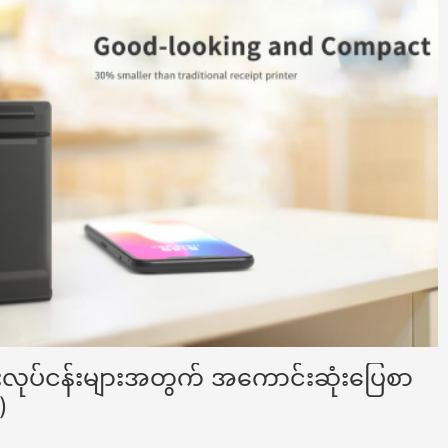
လုပ်ငန်းများအတွက် အကောင်းဆုံးပြေစာ
)