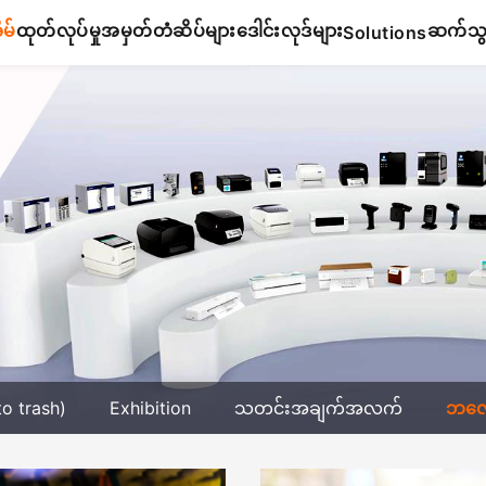
ိမ်
ထုတ်လုပ်မှု
အမှတ်တံဆိပ်များ
ဒေါင်းလုဒ်များ
ဆက်သွယ
Solutions
to trash)
Exhibition
သတင်းအချက်အလက်
ဘလော