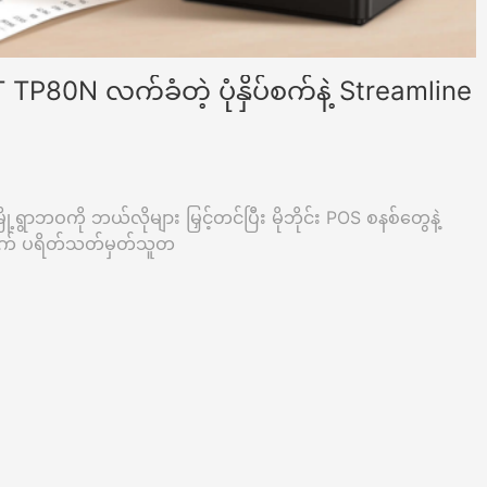
RT TP80N လက်ခံတဲ့ ပုံနှိပ်စက်နဲ့ Streamline
ို့ရွာဘဝကို ဘယ်လိုများ မြှင့်တင်ပြီး မိုဘိုင်း POS စနစ်တွေနဲ့
ျက် ပရိတ်သတ်မှတ်သူတ