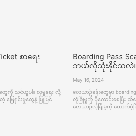
Ticket စာရေး
Boarding Pass Sc
ဘယ်လိုသုံးနိုင်သလဲ
May 16, 2024
ေကို သင်ယူပါ။ လူမှုရေး လို့
လေယာဉ်ခန်းတွေမှာ boarding 
 ဖြေရှင်းမှုတွေနဲ့ ပြုပြင်
လုံခြုံမှုကို ပိုကောင်းစေပြီး 
လေယာဉ်လုံခြုံမှုကို ထောက်ပံ့ပြ