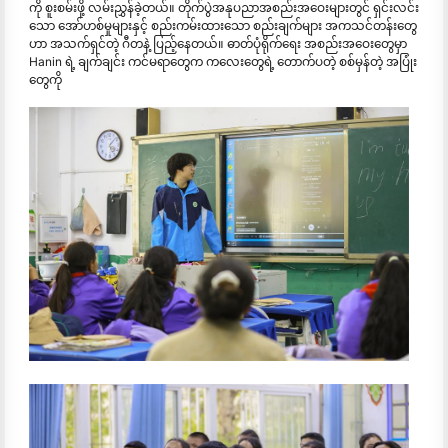
ကို စူးစမ်းဖို့ လမ်းညွှန်ခဲ့တယ်။ တိုက်ပွဲအနုပညာအစည်းအဝေးများတွင် ရှင်းလင်း
သော အော်ဟစ်မှုများနှင့် စည်းကမ်းထားသော စည်းချက်များ အကသင်တန်းတွေ
ဟာ အသက်ရှင်တဲ့ ဂီတနဲ့ ပြည့်နေတယ်။ ဓာတ်ပုံရိုက်ရေး အစည်းအဝေးတွေမှာ
Hanin ရဲ့ ချက်ချင်း ကင်မရာတွေက ကလေးတွေရဲ့ တောက်ပတဲ့ စစ်မှန်တဲ့ အပြုံး
တွေကို