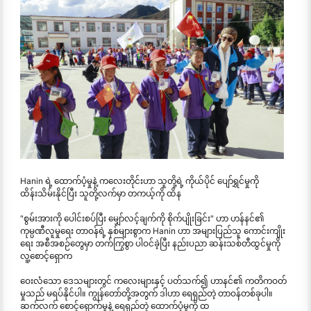
Hanin ရဲ့ ထောက်ပံ့မှုနဲ့ ကလေးတိုင်းဟာ သူတို့ရဲ့ ကိုယ်ပိုင် ပျော်ရွှင်မှုကို
ထိန်းသိမ်းနိုင်ပြီး သူတို့လက်မှာ တကယ့်ကို ထိန
"စွမ်းအားကို ပေါင်းစပ်ပြီး မျှော်လင့်ချက်ကို စိုက်ပျိုးခြင်း" ဟာ ဟန်နင်၏
ကုမ္ပဏီလူမှုရေး တာဝန်ရဲ့ နှစ်များစွာက Hanin ဟာ အများပြည်သူ ကောင်းကျိုး
ရေး အစီအစဉ်တွေမှာ တက်ကြွစွာ ပါဝင်ခဲ့ပြီး နည်းပညာ ဆန်းသစ်တီထွင်မှုကို
လူ့စောင့်ရှောက
ဝေးလံသော ဒေသများတွင် ကလေးများနှင့် ပတ်သက်၍ ဟာနင်၏ ကတိကဝတ်
မှုသည် မရပ်နိုင်ပါ။ ကျွန်တော်တို့အတွက် ဒါဟာ ရေရှည်တဲ့ တာဝန်တစ်ခုပါ။
ဆက်လက် စောင့်ရှောက်မှုနဲ့ ရေရှည်တဲ့ ထောက်ပံ့မှုကို ထ