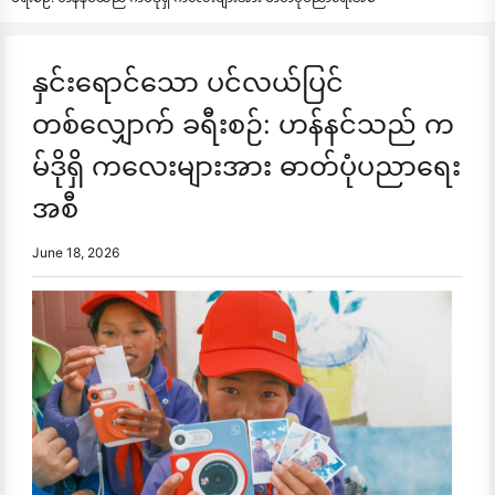
နှင်းရောင်သော ပင်လယ်ပြင်
တစ်လျှောက် ခရီးစဉ်: ဟန်နင်သည် က
မ်ဒိုရှိ ကလေးများအား ဓာတ်ပုံပညာရေး
အစီ
June 18, 2026