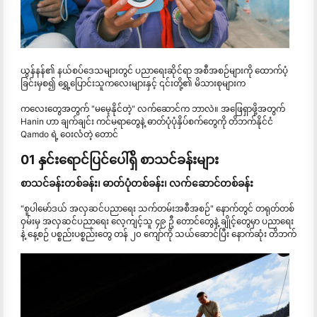
ယွန်နန်၏ နယ်စပ်ဒေသများတွင် ပညာရေးဆိုင်ရာ အစီအစဉ်များကို ထောက်ပံ့
ခြင်းမှစ၍ ရွှေ့ပြောင်းသူကလေးများနှင့် ၎င်းတို့၏ မိသားစုများက
ကလေးတွေအတွက် "မမေ့နိုင်တဲ့" လက်ဆောင်က ဘာလဲ။ အဖြေရှာဖို့အတွက်
Hanin ဟာ ချက်ချင်း ကင်မရာတွေနဲ့ ဓာတ်ပုံပုံနှိပ်စက်တွေကို တိဘက်နိုင်ငံ
Qamdo ရဲ့ ဝေးလံတဲ့ တောင်
01 နှင်းရောင်ပြင်ပေါ်ရှိ စာသင်ခန်းများ
စာသင်ခန်းတစ်ခန်း၊ ဓာတ်ပုံတစ်ခန်း၊ လက်ဆောင်တစ်ခန်း
"စူပါမော်ဒယ် အလှဆင်ပညာရေး သက်တမ်းအစီအစဉ်" နောက်တွင် တရုတ်တစ်
ဝှမ်းမှ အလှဆင်ပညာရေး လေ့ကျင့်သူ ၄၉ ဦ တောင်တွေနဲ့ ချိုင့်တွေမှာ ပညာရေး
နဲ့ နေ့စဉ် ပစ္စည်းပစ္စည်းတွေ တန် ၂၀ ကျော်ကို သယ်ဆောင်ပြီး နောက်ဆုံး တိဘက်