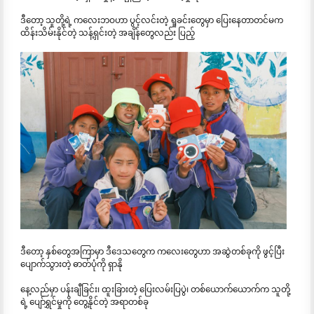
ဒီတော့ သူတို့ရဲ့ ကလေးဘဝဟာ ပွင့်လင်းတဲ့ ရှုခင်းတွေမှာ ပြေးနေတာတင်မက
ထိန်းသိမ်းနိုင်တဲ့ သန့်ရှင်းတဲ့ အချိန်တွေလည်း ပြည့်
ဒီတော့ နှစ်တွေအကြာမှာ ဒီဒေသတွေက ကလေးတွေဟာ အဆွဲတစ်ခုကို ဖွင့်ပြီး
ပျောက်သွားတဲ့ ဓာတ်ပုံကို ရှာနို
နေ့လည်မှာ ပန်းချီခြင်း၊ ထူးခြားတဲ့ ပြေးလမ်းပြပွဲ၊ တစ်ယောက်ယောက်က သူတို့
ရဲ့ ပျော်ရွှင်မှုကို တွေ့နိုင်တဲ့ အရာတစ်ခု