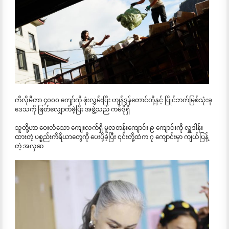
ကီလိုမီတာ ၄၀၀၀ ကျော်ကို ဖုံးလွှမ်းပြီး ဟျန်ဒွန်တောင်တို့နှင့် ပြိုင်ဘက်မြစ်သုံးခု
ဒေသကို ဖြတ်လျှောက်ခဲ့ပြီး အဖွဲ့သည် ကမ်ဒိုရှိ
သူတို့ဟာ ဝေးလံသော ကျေးလက်ရှိ မူလတန်းကျောင်း ၉ ကျောင်းကို လှူဒါန်း
ထားတဲ့ ပစ္စည်းကိရိယာတွေကို ပေးပို့ခဲ့ပြီး ၎င်းတို့ထဲက ၇ ကျောင်းမှာ ကျယ်ပြန့်
တဲ့ အလှဆ