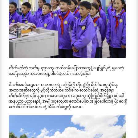
လိုက်ဖက်တဲ့ လက်မှုပညာတွေ၊ ဇာတ်လမ်းပြောတာတွေနဲ့ ပျော်ရွှင်မှုရဲ့ မျှဝေတဲ့
အချိန်တွေမှာ ကလေးတွေနဲ့ ပါဝင်ခဲ့တယ်။ ထောင့်တိုင်း
ဒီအစီအစဉ်တွေဟာ ကလေးတွေရဲ့ အမြင်ကို တိုးချဲ့ပြီး စိတ်ခံစားမှုဆိုင်ရာ
အတားအဆီးတွေကို ဖွင့်လိုက်တယ်။ တစ်ခါက စာသင်ခန်းရဲ့ အစွန်းမှာ
တိတ်ဆိတ်စွာ ရပ်နေခဲ့တဲ့ ကလေးတွေဟာ ယခုတော့ ယုံကြည်စိတ်ရှိစွာ စင်ပေါ်
အနုပညာ ပညာရေးရဲ့ အမျိုးစေ့တွေဟာ တောင်ပေါ်မှာ အမြစ်ပေါ်လာခဲ့ပြီး ဝေးရှိ
တောင်ပေါ် ကလေးဘဝရဲ့ အိပ်မက်တွေကို အလင