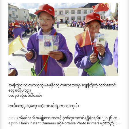
အကြောင်းက တကယ့်ကို မမေ့နိုင်တဲ့ ကလေးဘဝမှာ စျေးကြီးတဲ့ လက်ဆောင်
တွေ မလိုပါဘူး။
တစ်ခုပဲ လိုအပ်ပါတယ်။
ဘယ်တော့မှ မေ့မသွားတဲ့ အလင်းရဲ့ ကာလတွေပါ။
prev:
ဟန်နင်သည် အမျိုးသားအဆင့် ဂုဏ်ထူးအသစ်ရရှိခဲ့သည်။ "၂၀၂၆ တရုတ်နိုင်ငံတွင် ထုတ်လုပ်ထားသည် · စားသုံးသူများမှ ယုံ
နောက်:
Hanin Instant Cameras နှင့် Portable Photo Printers များသည် IEAE Shenzhen 2026 တွင် စိတ်ဝင်စားမှုကြီးကို ဆွဲဆောင်သည်။