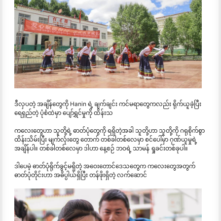
ဒီလှပတဲ့ အချိန်တွေကို Hanin ရဲ့ ချက်ချင်း ကင်မရာတွေကလည်း ရိုက်ယူခဲ့ပြီး
ရေရှည်တဲ့ ပုံစံထဲမှာ ပျော်ရွှင်မှုကို ထိန်းသ
ကလေးတွေဟာ သူတို့ရဲ့ ဓာတ်ပုံတွေကို ရရှိတဲ့အခါ သူတို့ဟာ သူတို့ကို ဂရုစိုက်စွာ
ထိန်းသိမ်းပြီး မျက်လုံးတွေ တောက် တစ်ခါတစ်လေမှာ စင်ပေါ်မှာ ဂုဏ်ယူမှုရဲ့
အချိန်ပါ။ တစ်ခါတစ်လေမှာ ဒါဟာ နေ့စဉ် ဘဝရဲ့ သာမန် ရှုခင်းတစ်ခုပါ။
ဒါပေမဲ့ ဓာတ်ပုံရိုက်ခွင့်မရှိတဲ့ အဝေးတောင်ဒေသတွေက ကလေးတွေအတွက်
ဓာတ်ပုံတိုင်းဟာ အဓိပ္ပါယ်ရှိပြီး တန်ဖိုးရှိတဲ့ လက်ဆောင်