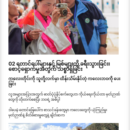
02 တောင်ပေါ်များနှင့် မြစ်များကို ခရီးသွားခြင်း၊
စောင့်ရှောက်မှုအတွက် သစ္စာရှိခြင်း
ကလေးတိုင်းကို သူတို့လက်မှာ ထိန်းသိမ်းနိုင်တဲ့ ကလေးဘဝကို ပေး
ခြင်း
လူအများအပြားအတွက် ဓာတ်ပုံပုံနှိပ်စက်တွေဟာ ကိုယ်ရေးကိုယ်တာ မှတ်ဉာဏ်
တွေကို တိုးတက်စေပြီး ဘဝရဲ့ အဓိပ္ပါ
ဒါပေမဲ့ တောင်ခြေပေါ်က စာသင်ခန်းတွေမှာ ကလေးတွေကို ယုံကြည်မှု၊
မှတ်ဉာဏ်နဲ့ စိတ်ခံစားမှုတွေနဲ့ ချိတ်ဆက