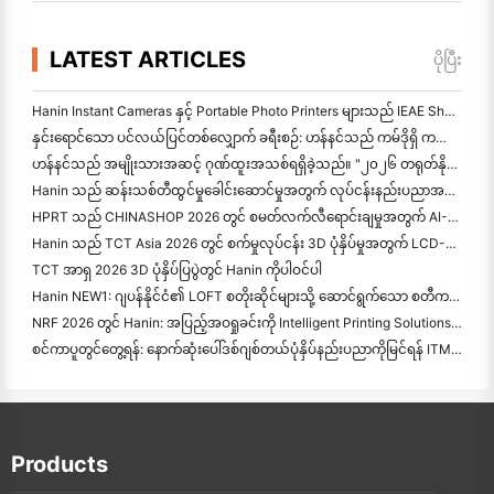
LATEST ARTICLES
ပိုပြီး
Hanin Instant Cameras နှင့် Portable Photo Printers များသည် IEAE Shenzhen 2026 တွင် စိတ်ဝင်စားမှုကြီးကို ဆွဲဆောင်သည်။
နှင်းရောင်သော ပင်လယ်ပြင်တစ်လျှောက် ခရီးစဉ်: ဟန်နင်သည် ကမ်ဒိုရှိ ကလေးများအား ဓာတ်ပုံပညာရေးအစီ
ဟန်နင်သည် အမျိုးသားအဆင့် ဂုဏ်ထူးအသစ်ရရှိခဲ့သည်။ "၂၀၂၆ တရုတ်နိုင်ငံတွင် ထုတ်လုပ်ထားသည် · စားသုံးသူများမှ ယုံ
Hanin သည် ဆန်းသစ်တီထွင်မှုခေါင်းဆောင်မှုအတွက် လုပ်ငန်းနည်းပညာအမျိုးသားစင်တာအဖြစ် အသိအမှတ
HPRT သည် CHINASHOP 2026 တွင် စမတ်လက်လီရောင်းချမှုအတွက် AI-Driven NEX Series ကိုပြသသည်။
Hanin သည် TCT Asia 2026 တွင် စက်မှုလုပ်ငန်း 3D ပုံနှိပ်မှုအတွက် LCD-L298 နှင့် SJF ဆန်းသစ်တီထွင်မှုများကို ဖော်ပြသည်။
TCT အာရှ 2026 3D ပုံနှိပ်ပြပွဲတွင် Hanin ကိုပါဝင်ပါ
Hanin NEW1: ဂျပန်နိုင်ငံ၏ LOFT စတိုးဆိုင်များသို့ ဆောင်ရွက်သော စတီကယ်ပုံနှိပ်စက်
NRF 2026 တွင် Hanin: အပြည့်အဝရှုခင်းကို Intelligent Printing Solutions ဖြင့် လက်လီရောင်းချမှုကို အာဏာပေးခြင်း
စင်ကာပူတွင်တွေ့ရန်: နောက်ဆုံးပေါ်ဒစ်ဂျစ်တယ်ပုံနှိပ်နည်းပညာကိုမြင်ရန် ITMA ASIA 2025 တွင်ဟာနင်နှင့်အတူ
Products