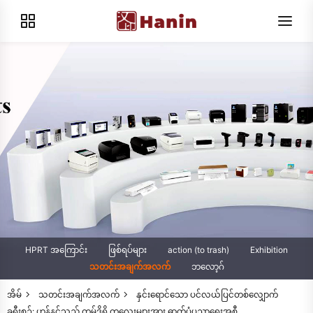
HPRT အကြောင်း
ဖြစ်ရပ်များ
action (to trash)
Exhibition
သတင်းအချက်အလက်
ဘလော့ဂ်
အိမ်
သတင်းအချက်အလက်
နှင်းရောင်သော ပင်လယ်ပြင်တစ်လျှောက်
ခရီးစဉ်: ဟန်နင်သည် ကမ်ဒိုရှိ ကလေးများအား ဓာတ်ပုံပညာရေးအစီ