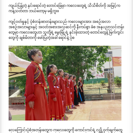
ကျယ်ပြန့်တဲ့ နှင်းရောင်တဲ့ တောင်ခြေမှာ ကလေးတွေရဲ့ သိသိစိတ်ကို အမြင့်က
ကန့်သတ်တာ ဘယ်တော့မှ မရှိဘူး။
ကျင့်ဝတ်မှုနှင့် ပုံစံတန်းစာတန်းများသည် ကလေးများအား အစဉ်အလာ
အစဉ်အလာများနှင့် အဝတ်အစားအလှဆင်ကို နီးကပ်စွာ ခံစ အနုပညာသင်တန်း
တွေမှာ ကလေးတွေဟာ သူတို့ရဲ့ မွေးမြို့ရဲ့ နှင်းဖုံးထားတဲ့ တောင်တွေနဲ့ မြက်ကွင်း
တွေကို ချစ်မိတာကို ဖော်ပြတဲ့အခါ ရောင်နဲ့ ပုံစ
လေကြောင်းပုံစံအတန်းတွေက ကလေးတွေကို ကောင်းကင်ရဲ့ လျှို့ဝှက်ချက်တွေ