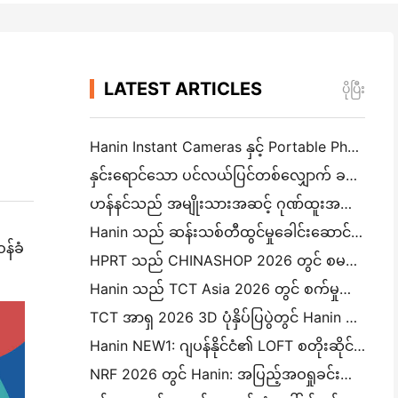
LATEST ARTICLES
ပိုပြီး
Hanin Instant Cameras နှင့် Portable Photo Printers များသည် IEAE Shenzhen 2026 တွင် စိတ်ဝင်စားမှုကြီးကို ဆွဲဆောင်သည်။
နှင်းရောင်သော ပင်လယ်ပြင်တစ်လျှောက် ခရီးစဉ်: ဟန်နင်သည် ကမ်ဒိုရှိ ကလေးများအား ဓာတ်ပုံပညာရေးအစီ
ဟန်နင်သည် အမျိုးသားအဆင့် ဂုဏ်ထူးအသစ်ရရှိခဲ့သည်။ "၂၀၂၆ တရုတ်နိုင်ငံတွင် ထုတ်လုပ်ထားသည် · စားသုံးသူများမှ ယုံ
Hanin သည် ဆန်းသစ်တီထွင်မှုခေါင်းဆောင်မှုအတွက် လုပ်ငန်းနည်းပညာအမျိုးသားစင်တာအဖြစ် အသိအမှတ
န်ခံ
HPRT သည် CHINASHOP 2026 တွင် စမတ်လက်လီရောင်းချမှုအတွက် AI-Driven NEX Series ကိုပြသသည်။
Hanin သည် TCT Asia 2026 တွင် စက်မှုလုပ်ငန်း 3D ပုံနှိပ်မှုအတွက် LCD-L298 နှင့် SJF ဆန်းသစ်တီထွင်မှုများကို ဖော်ပြသည်။
TCT အာရှ 2026 3D ပုံနှိပ်ပြပွဲတွင် Hanin ကိုပါဝင်ပါ
Hanin NEW1: ဂျပန်နိုင်ငံ၏ LOFT စတိုးဆိုင်များသို့ ဆောင်ရွက်သော စတီကယ်ပုံနှိပ်စက်
NRF 2026 တွင် Hanin: အပြည့်အဝရှုခင်းကို Intelligent Printing Solutions ဖြင့် လက်လီရောင်းချမှုကို အာဏာပေးခြင်း