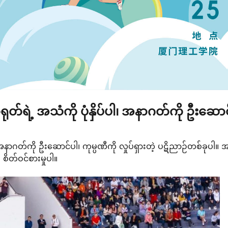
ုတ်ရဲ့ အသံကို ပုံနှိပ်ပါ၊ အနာဂတ်ကို ဦးဆော
အနာဂတ်ကို ဦးဆောင်ပါ၊ ကုမ္ပဏီကို လှုပ်ရှားတဲ့ ပဋိညာဉ်တစ်ခုပါ။ 
ါ စိတ်ဝင်စားမှုပါ။