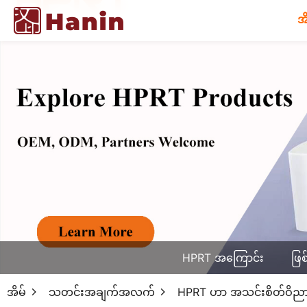
အ
HPRT အကြောင်း
ဖြစ
အိမ်
သတင်းအချက်အလက်
HPRT ဟာ အသင်းစိတ်ဝိညာဉ်နဲ့