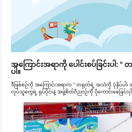
အကြောင်းအရာကို ပေါင်းစပ်ခြင်းပါ: " တရ
ပါ။
ဒီဖြစ်စဉ်ကို အကြောင်းအရာက " တရုတ်ရဲ့ အသံကို ပုံနှိပ်ပါ၊ 
လုပ်သူတွေရဲ့ ရုပ်ပိုင်းနဲ့ အဖွဲ့စိတ်ဝိညာဉ်ကို ပိုကောင်းစေခြင်းငှ