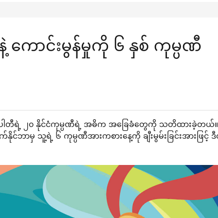
ောင်းမွန်မှုကို ၆ နှစ် ကုမ္ပဏီ
ါတီရဲ့ ၂၀ နိုင်ငံကုမ္ပဏီရဲ့ အဓိက အခြေခံတွေကို သတိထားခဲ့တယ်။
င်ဘာမှ သူ့ရဲ့ ၆ ကုမ္ပဏီအားကစားနေ့ကို ချီးမွမ်းခြင်းအားဖြင့် ဒီဝ