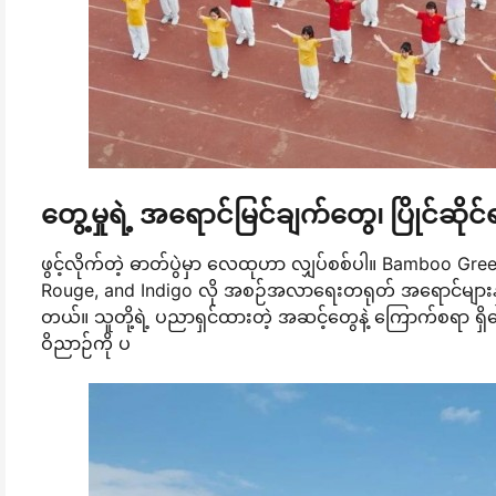
တွေ့မှုရဲ့ အရောင်မြင်ချက်တွေ၊ ပြိုင်ဆိုင်
ဖွင့်လိုက်တဲ့ ဓာတ်ပွဲမှာ လေထုဟာ လျှပ်စစ်ပါ။ Bamboo Gr
Rouge, and Indigo လို အစဉ်အလာရေးတရုတ် အရောင်များန
တယ်။ သူတို့ရဲ့ ပညာရှင်ထားတဲ့ အဆင့်တွေနဲ့ ကြောက်စရာ ရှိန
ဝိညာဉ်ကို ပ