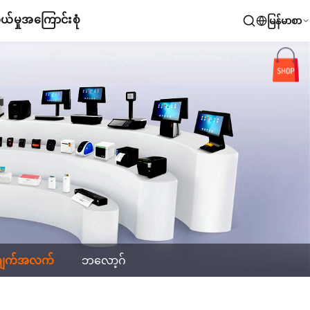
်မှု
အကြောင်းစုံ
မြန်မာစာ
ချက်အလက်
ဘလော့ဂ်