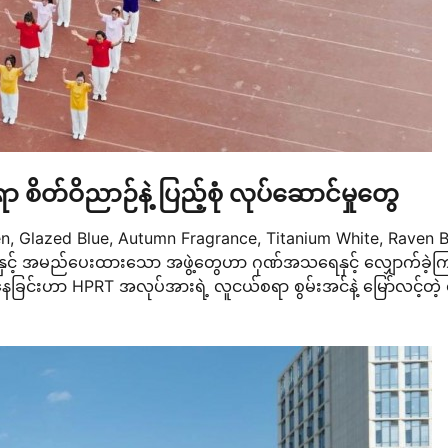
ရာ စိတ်ဝိညာဉ်နဲ့ ပြည့်စုံ လုပ်ဆောင်မှုတွေ
een, Glazed Blue, Autumn Fragrance, Titanium White, Raven B
ှင့် အမည်ပေးထားသော အဖွဲ့တွေဟာ ဂုဏ်အသရေနှင့် လျှောက်ခဲ့က
ေခြင်းဟာ HPRT အလုပ်အားရဲ့ လူငယ်စရာ စွမ်းအင်နဲ့ မြော်လင့်တဲ့ 