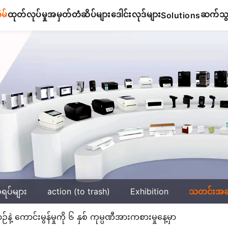
ိမ်
ထုတ်လုပ်မှု
အမှတ်တံဆိပ်များ
ဒေါင်းလုဒ်များ
ဆက်သွယ
Solutions
်ရပ်များ
action (to trash)
Exhibition
သတင်းအ
 ကောင်းမွန်မှုကို ၆ နှစ် ကုမ္ပဏီအားကစားမှုနေ့မှာ