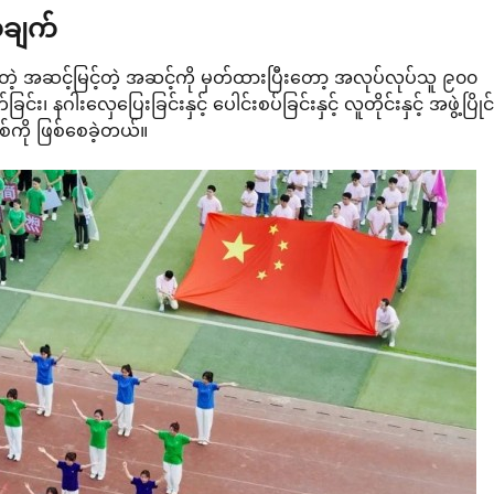
သချက်
တဲ့ အဆင့်မြင့်တဲ့ အဆင့်ကို မှတ်ထားပြီးတော့ အလုပ်လုပ်သူ ၉၀၀
၊ နဂါးလှေပြေးခြင်းနှင့် ပေါင်းစပ်ခြင်းနှင့် လူတိုင်းနှင့် အဖွဲ့ပြိုင်
အသစ်ကို ဖြစ်စေခဲ့တယ်။