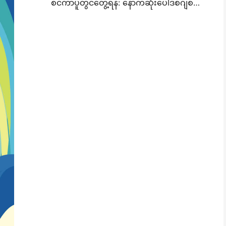
စင်ကာပူတွင်တွေ့ရန်: နောက်ဆုံးပေါ်ဒစ်ဂျစ်တယ်ပုံနှိပ်နည်းပညာကိုမြင်ရန် ITMA ASIA 2025 တွင်ဟာနင်နှင့်အတူ