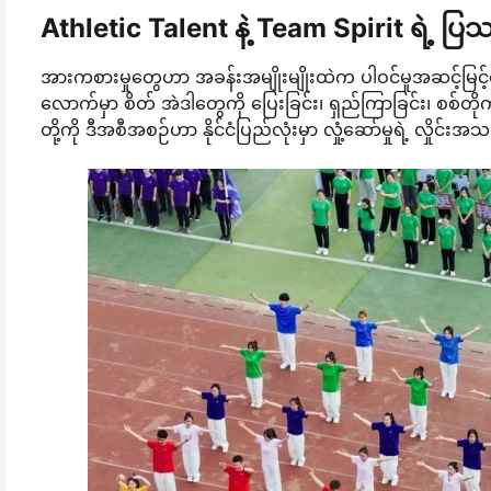
Athletic Talent နဲ့ Team Spirit ရဲ့ ပြ
အားကစားမှုတွေဟာ အခန်းအမျိုးမျိုးထဲက ပါဝင်မှုအဆင့်မြင့်
လောက်မှာ စိတ် အဲဒါတွေကို ပြေးခြင်း၊ ရှည်ကြာခြင်း၊ စစ်တိုက်ခြင်း
တို့ကို ဒီအစီအစဉ်ဟာ နိုင်ငံပြည်လုံးမှာ လှုံ့ဆော်မှုရဲ့ လှိုင်း