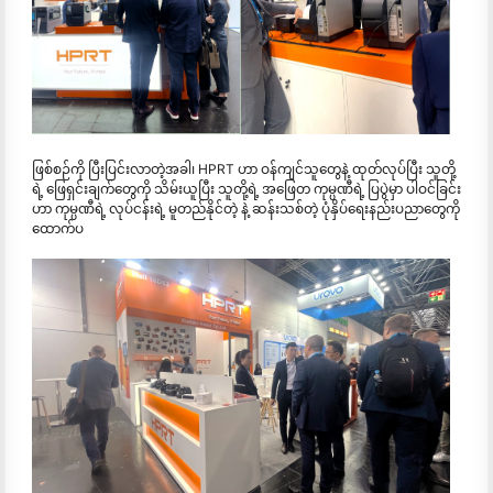
ဖြစ်စဉ်ကို ပြီးပြင်းလာတဲ့အခါ၊ HPRT ဟာ ဝန်ကျင်သူတွေနဲ့ ထုတ်လုပ်ပြီး သူတို့
ရဲ့ ဖြေရှင်းချက်တွေကို သိမ်းယူပြီး သူတို့ရဲ့ အဖြေတ ကုမ္ပဏီရဲ့ ပြပွဲမှာ ပါဝင်ခြင်း
ဟာ ကုမ္ပဏီရဲ့ လုပ်ငန်းရဲ့ မူတည်နိုင်တဲ့ နဲ့ ဆန်းသစ်တဲ့ ပုံနှိပ်ရေးနည်းပညာတွေကို
ထောက်ပ