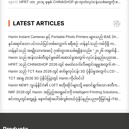
နောက်:
HPRT ဟာ ၂၀၁၄ ခုနှစ် CHINASHOP မှာ ထုတ်လုပ်ငန်းသစ်တွေကို စတင်ပါတယ်။ Smart Retail အသစ်ရဲ့ အခန်းအသစ်ကို မှတ်တမ်းပါတယ်။
LATEST ARTICLES
ပိုပြီး
Hanin Instant Cameras နှင့် Portable Photo Printers များသည် IEAE Shenzhen 2026 တွင် စိတ်ဝင်စားမှုကြီးကို ဆွဲဆောင်သည်။
နှင်းရောင်သော ပင်လယ်ပြင်တစ်လျှောက် ခရီးစဉ်: ဟန်နင်သည် ကမ်ဒိုရှိ ကလေးများအား ဓာတ်ပုံပညာရေးအစီ
ဟန်နင်သည် အမျိုးသားအဆင့် ဂုဏ်ထူးအသစ်ရရှိခဲ့သည်။ "၂၀၂၆ တရုတ်နိုင်ငံတွင် ထုတ်လုပ်ထားသည် · စားသုံးသူများမှ ယုံ
Hanin သည် ဆန်းသစ်တီထွင်မှုခေါင်းဆောင်မှုအတွက် လုပ်ငန်းနည်းပညာအမျိုးသားစင်တာအဖြစ် အသိအမှတ
HPRT သည် CHINASHOP 2026 တွင် စမတ်လက်လီရောင်းချမှုအတွက် AI-Driven NEX Series ကိုပြသသည်။
Hanin သည် TCT Asia 2026 တွင် စက်မှုလုပ်ငန်း 3D ပုံနှိပ်မှုအတွက် LCD-L298 နှင့် SJF ဆန်းသစ်တီထွင်မှုများကို ဖော်ပြသည်။
TCT အာရှ 2026 3D ပုံနှိပ်ပြပွဲတွင် Hanin ကိုပါဝင်ပါ
Hanin NEW1: ဂျပန်နိုင်ငံ၏ LOFT စတိုးဆိုင်များသို့ ဆောင်ရွက်သော စတီကယ်ပုံနှိပ်စက်
NRF 2026 တွင် Hanin: အပြည့်အဝရှုခင်းကို Intelligent Printing Solutions ဖြင့် လက်လီရောင်းချမှုကို အာဏာပေးခြင်း
စင်ကာပူတွင်တွေ့ရန်: နောက်ဆုံးပေါ်ဒစ်ဂျစ်တယ်ပုံနှိပ်နည်းပညာကိုမြင်ရန် ITMA ASIA 2025 တွင်ဟာနင်နှင့်အတူ