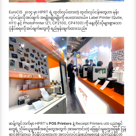
EuroCIS ၂၀၁၄ မှာ HPRT ရဲ့ ထုတ်လုပ်ထားတဲ့ ထုတ်လုပ်ငန်းတွေဟာ မုန်း
လုပ်ငန်းလိုအပ်ချက် အမျိုးမျိုးမျိုးကို ပေးထားတယ်။ Label Printer (Qutie,
H11) နှင့် PhotoPrinter (Z1, CP2100, CP4100) ကို နေ့တိုင်းပိုများစွာသော
ပုံနှိပ်ရေးလိုအပ်ချက်တွေကို ရည်မှန်းချက်ထားသည်။
ဆန့်ကျင်ဘက်မှာ HPRT's
POS Printers
နဲ့ Receipt Printers ဟာ ပညာရှင်
တွေရဲ့ သိမ်းယူမှုအစီအစဉ်တွေအတွက် အားကောင်းတဲ့ ဖြေရှင်းမှုတွေအဖြစ် ပြန်
ဆင်ခဲ့ကြတယ ဒီပုံနှိပ်သူတွေဟာ အလုပ်လုပ်ငန်းစည်းမှုတွေနဲ့ ယုံကြည်နိုင်တဲ့