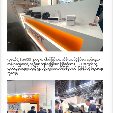
ကုမ္ပဏီရဲ့ EuroCIS ၂၀၁၄ မှာ ပါဝင်ခြင်းဟာ သိမ်းယာဉ်ပုံနှိပ်ရေး နည်းပညာ
ဆန်းသစ်မှုတွေရဲ့ ရှေ့ဦးမှာ ကျန်နေခြင်းက ဖြစ်စဉ်ဟာ HPRT အတွက် သူ့
ထုတ်ကုန်ကျေးမှုတွေကို မျှဝေဖို့အခွင့်အလမ်းဖြစ်ခဲ့တယ်၊ ဖြစ်နိုင်တဲ့ စီးပွားရေး
သူတွေနဲ့