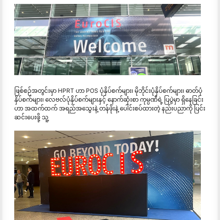
ဖြစ်စဉ်အတွင်းမှာ HPRT ဟာ POS ပုံနှိပ်စက်များ၊ မိုဘိုင်းပုံနှိပ်စက်များ၊ ဓာတ်ပုံ
နှိပ်စက်များ၊ လေဗလ်ပုံနှိပ်စက်များနှင့် နောက်ဆုံးစာ ကုမ္ပဏီရဲ့ ပြပွဲမှာ ရှိနေခြင်း
ဟာ အထက်ထက် အရည်အသွေးနဲ့ တန်ဖိုးနဲ့ ပေါင်းစပ်ထားတဲ့ နည်းပညာကို ပြင်း
ဆင်းပေးဖို့ သူ့