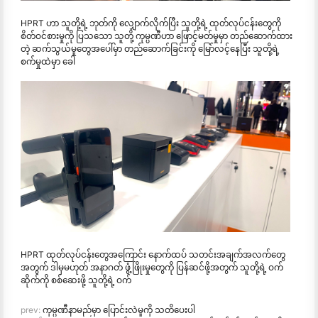
HPRT ဟာ သူတို့ရဲ့ ဘုတ်ကို လျှောက်လိုက်ပြီး သူတို့ရဲ့ ထုတ်လုပ်ငန်းတွေကို
စိတ်ဝင်စားမှုကို ပြသသော သူတို့ ကုမ္ပဏီဟာ ဖြောင့်မတ်မှုမှာ တည်ဆောက်ထား
တဲ့ ဆက်သွယ်မှုတွေအပေါ်မှာ တည်ဆောက်ခြင်းကို မြော်လင့်နေပြီး သူတို့ရဲ့
စက်မှုထဲမှာ ခေါ
HPRT ထုတ်လုပ်ငန်းတွေအကြောင်း နောက်ထပ် သတင်းအချက်အလက်တွေ
အတွက် ဒါမှမဟုတ် အနာဂတ် ဖွံ့ဖြိုးမှုတွေကို ပြန်ဆင်ဖို့အတွက် သူတို့ရဲ့ ဝက်
ဆိုက်ကို စစ်ဆေးဖို့ သူတို့ရဲ့ ဝက်
prev:
ကုမ္ပဏီနာမည်မှာ ပြောင်းလဲမှုကို သတိပေးပါ