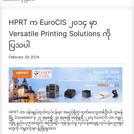
HPRT က EuroCIS ၂၀၁၄ မှာ
Versatile Printing Solutions ကို
ပြသပါ
February 29, 2024
HPRT ဟာ ပန်းချုပ်ထုတ်လုပ်ငန်းမှာ အမည်ရှိတဲ့ ထုတ်ပေးသူတစ်ဦးပါ၊ ဂျာမန်
မြို့ Düsseldorf မှ ၂၇ ခုမှစ၍ ၂၉ ခုမှစ၍ ဖေဗြူရီ ၂၂၀၄ EuroCIS ဟာ ကျုပ်
တို့ရဲ့ နည်းပညာအတွက် အကြီးဆုံး ကုန်သွယ်မှု လုပ်ငန်းတွေနဲ့ လုပ်ငန်းပညာရှင်
တွေကို ကမ္ဘာလုံးမှာ ဖွံ့ဖြိုးမှုအသ