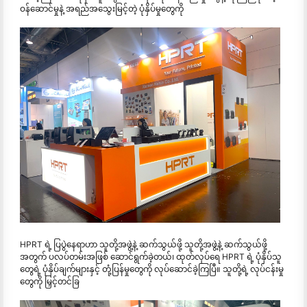
ဝန်ဆောင်မှုနဲ့ အရည်အသွေးမြင့်တဲ့ ပုံနှိပ်မှုတွေကို
HPRT ရဲ့ ပြပွဲနေရာဟာ သူတို့အဖွဲ့နဲ့ ဆက်သွယ်ဖို့ သူတို့အဖွဲ့နဲ့ ဆက်သွယ်ဖို့
အတွက် ပလပ်တမ်းအဖြစ် ဆောင်ရွက်ခဲ့တယ်၊ ထုတ်လုပ်ရေ HPRT ရဲ့ ပုံနှိပ်သူ
တွေရဲ့ ပုံနှိပ်ချက်များနှင့် တုံ့ပြန်မှုတွေကို လုပ်ဆောင်ခဲ့ကြပြီ။ သူတို့ရဲ့ လုပ်ငန်းမှု
တွေကို မြှင့်တင်ခြ