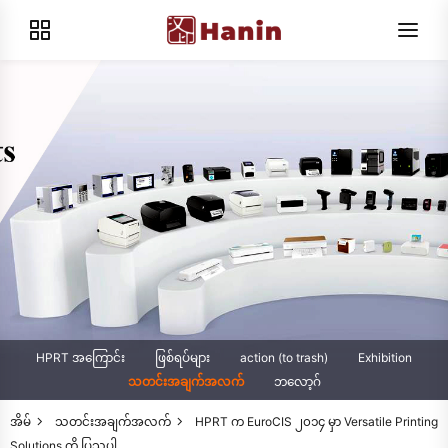
HPRT အကြောင်း
ဖြစ်ရပ်များ
action (to trash)
Exhibition
သတင်းအချက်အလက်
ဘလော့ဂ်
အိမ်
သတင်းအချက်အလက်
HPRT က EuroCIS ၂၀၁၄ မှာ Versatile Printing
Solutions ကို ပြသပါ