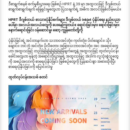
ဒီစာရွက်စနစ် စက်မှုစီးပွားရေး ဖြစ်စဉ် HPRT နဲ့ 39 မှာ အထူးသဖြင့် ဒီဂျစ်တယ်
စာရွက်စာရွက်ချက် ဖြေရှင်းမှုတွေဟာ ပြသချက်ရဲ့ အဓိက အလင်းဖြစ်လိမ့်မယ်။
HPRT ဒီဂျစ်တယ် စာသားပုံနှိပ်စက်များ ဒီဂျစ်တယ် inkjet ပုံနှိပ်ရေး နည်းပညာ
ပေါ်မှာ အလယ်အလယ်တွေကို ပေးနေကြတယ်။ ရောင်းခြင်းမှာ၊ ရောင်းခြင်းမှာ၊
နောက်ရောင်းခြင်း ဝန်ဆောင်မှု၊ ဆော့ ကျွန်တော်တို့ကို
ပုံနှိပ်ခြင်းရဲ့ အင်တာနက်ဟာ သဘာဝအင်တုံး၊ ကုတ်တုံး၊ ပိတ်ချောင်း၊ သိုး
ချောင်း၊ ဘင်ဘုံ အင်တုံး၊ ပိုလီစတာ၊ အခြားသဘာဝအင်တုံး၊ အင အရောင်တွေ
ဟာ အထူးသဖြင့် တည်မြဲမြဲမြဲမြဲမြဲမြဲမြံချက်တွေနဲ့ အထူးသဖြင့် ထုတ်လုပ်ငန်း
ခေါင်းတွေဟာ မှန်တဲ့ အရောင်တိုးပွားမှုရဲ့ အထူးသဖြင့ အဲဒါက လူသုံးစွဲသူတွေ
ကို အစဉ်အလာကို စာရေးပုံနှိပ်ခြင်း ဖြစ်စဉ်တွေကို ပြန်ဆင်းစွာ အစားထိုးပြီး
စာရေးပုံနှိပ်ခြင်းကို ပြောင်းလဲမှု
ထုတ်လုပ်ငန်းအသစ် စတင်