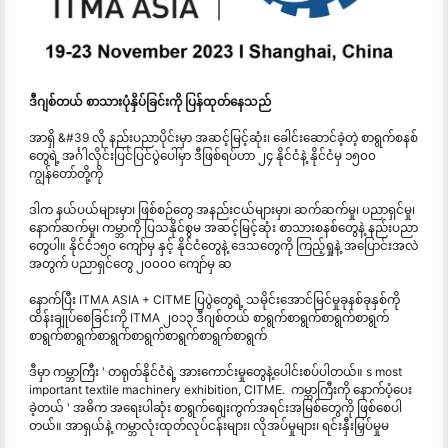
ဒီဂျစ်တယ် စာသားပုံနှိပ်ခြင်းကို ပြန်ထုတ်နေသည်
အာရှိ &#39 လို နည်းပညာပိုင်းမှာ အဆင့်မြင့်ဆုံး၊ ခေါင်းဆောင်ခဲ့တဲ့ စာရွက်စနစ်
တွေရဲ့ အင်္ဂါလိုင်းပြင်ပြင်ပွဲပေါ်မှာ ဒီဖြစ်ရပ်ဟာ ၂၄ နိုင်ငံနဲ့ နိုင်ငံမှ ၁၅၀၀
ကျွန်တော်တို့ကို
ဒါက နယ်ပယ်များမှာ၊ ဖြစ်စဉ်တွေ အနည်းငယ်များမှာ၊ ဆက်ဆက်မှု၊ ပညာရှင်မှု၊
နောက်ဆက်မှု၊ ကမ္ဘာကို ပြသနိုင်စွမ အဆင့်မြင့်ဆုံး စာသားစနစ်တွေနဲ့ နည်းပညာ
တွေပါ။ နိုင်ငံ၁၅၀ ကျော်မှ နှင့် နိုင်ငံတွေနဲ့ ဒေသတွေကို ကြည့်ရှုနဲ့ အပြောင်းအလဲ
အတွက် ပညာရှင်တွေ ၂၀၀၀၀ ကျော်မှ ဆ
နောက်ပြီး ITMA ASIA + CITME ပြပွဲတွေရဲ့ သမိုင်းအောင်မြင်မှုခုနစ်ခုနှစ်ကို
ထိန်းချုပ်စေခြင်းကို ITMA ၂၀၁၃ ဒီဂျစ်တယ် စာရွက်စာရွက်စာရွက်စာရွက်
စာရွက်စာရွက်စာရွက်စာရွက်စာရွက်စာရွက်စာရွက်
ဒီမှာ ကမ္ဘာကြီး ' တရုတ်နိုင်ငံရဲ့ အားကောင်းမှုတွေနဲ့ပေါင်းစပ်ပါတယ်။ s most
important textile machinery exhibition, CITME. ကမ္ဘာကြီးကို နောက်ပံ့ပေး
ခဲ့တယ် ' အဓိက အရေးပါဆုံး စာရွက်စျေးကွက်အရင်းအမြစ်တွေကို ဖြစ်စေပါ
တယ်။ အာရှယ်နဲ့ ကမ္ဘာလုံးထုတ်လုပ်ငန်းများ၊ လိုအပ်မှုများ၊ ရင်းနှီးမြှပ်မှုမ