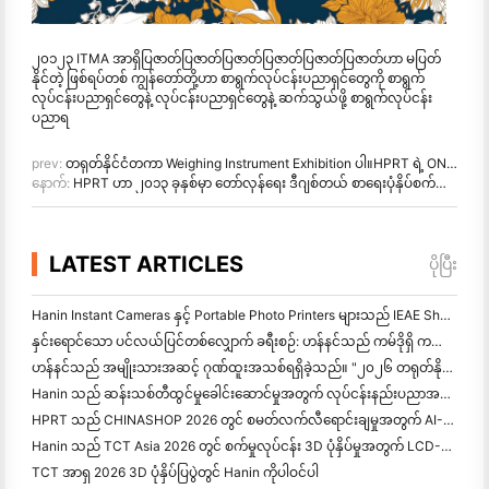
၂၀၁၂၃ ITMA အာရှိပြဇာတ်ပြဇာတ်ပြဇာတ်ပြဇာတ်ပြဇာတ်ပြဇာတ်ဟာ မပြတ်
နိုင်တဲ့ ဖြစ်ရပ်တစ် ကျွန်တော်တို့ဟာ စာရွက်လုပ်ငန်းပညာရှင်တွေကို စာရွက်
လုပ်ငန်းပညာရှင်တွေနဲ့ လုပ်ငန်းပညာရှင်တွေနဲ့ ဆက်သွယ်ဖို့ စာရွက်လုပ်ငန်း
ပညာရ
prev:
တရုတ်နိုင်ငံတကာ Weighing Instrument Exhibition ပါ။HPRT ရဲ့ ONEPLUSONE" Elevates Commercial Weighing Scales with Smart Technology
နောက်:
HPRT ဟာ ၂၀၁၃ ခုနှစ်မှာ တော်လှန်ရေး ဒီဂျစ်တယ် စာရေးပုံနှိပ်စက်တွေကို ဖော်ပြပါတယ်။
LATEST ARTICLES
ပိုပြီး
Hanin Instant Cameras နှင့် Portable Photo Printers များသည် IEAE Shenzhen 2026 တွင် စိတ်ဝင်စားမှုကြီးကို ဆွဲဆောင်သည်။
နှင်းရောင်သော ပင်လယ်ပြင်တစ်လျှောက် ခရီးစဉ်: ဟန်နင်သည် ကမ်ဒိုရှိ ကလေးများအား ဓာတ်ပုံပညာရေးအစီ
ဟန်နင်သည် အမျိုးသားအဆင့် ဂုဏ်ထူးအသစ်ရရှိခဲ့သည်။ "၂၀၂၆ တရုတ်နိုင်ငံတွင် ထုတ်လုပ်ထားသည် · စားသုံးသူများမှ ယုံ
Hanin သည် ဆန်းသစ်တီထွင်မှုခေါင်းဆောင်မှုအတွက် လုပ်ငန်းနည်းပညာအမျိုးသားစင်တာအဖြစ် အသိအမှတ
HPRT သည် CHINASHOP 2026 တွင် စမတ်လက်လီရောင်းချမှုအတွက် AI-Driven NEX Series ကိုပြသသည်။
Hanin သည် TCT Asia 2026 တွင် စက်မှုလုပ်ငန်း 3D ပုံနှိပ်မှုအတွက် LCD-L298 နှင့် SJF ဆန်းသစ်တီထွင်မှုများကို ဖော်ပြသည်။
TCT အာရှ 2026 3D ပုံနှိပ်ပြပွဲတွင် Hanin ကိုပါဝင်ပါ