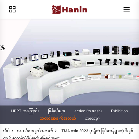
HPRT အကြောင်း
ဖြစ်ရပ်များ
action (to trash)
Exhibition
သတင်းအချက်အလက်
ဘလော့ဂ်
အိမ်
သတင်းအချက်အလက်
ITMA Asia 2023 မှာရှိတဲ့ ပြင်းထန်ရှားတဲ့ ဒီဂျစ်
တယ် စာတမ်းပုံနှိပ်ချက် ဖြေရှင်းမှုများ