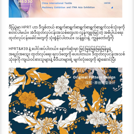
ဒီပြပွဲမှာ HPRT ဟာ ဒီဂျစ်တယ် စာရွက်စာရွက်စာရွက်စာရွက်စာရွက်သစ်သုံးခုကို
စတင်ပါမယ်။ အဲဒီထုတ်လုပ်ငန်းအသစ်တွေဟာ လွန်ကျူးမြင့်တဲ့ အဓိပ္ပါယ်ရေး
ထုတ်လုပ်ငန်းခေါင်းတွေကို သုံးစွဲနိုင်ပါတယ်။ သန့်ရှင်းနဲ့ ကျွန်တော်တို့ကို
HPRT&#39 နဲ့ ပေါင်းစပ်ပါတယ်။ နောက်ဆုံးမှာ မြင့်မြန်မြန်မြန်မြန်မှုနဲ့
အရည်အသွေး ထုတ်လုပ်ရေး ရလဒ်တွေကို ပေးပါတယ်။ ဒီထုတ်လုပ်ငန်းအသစ်
သုံးခုကို ကျယ်ဝင်စားသူများနဲ့ မီဒီယာများရဲ့ မျက်လုံးတွေကို ဆွဲဆောင်ပြီး