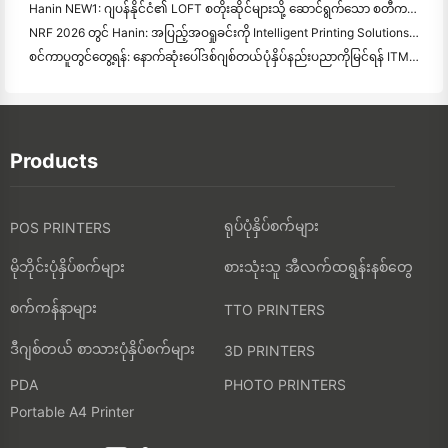
Hanin NEW1: ဂျပန်နိုင်ငံ၏ LOFT စတိုးဆိုင်များသို့ ဆောင်ရွက်သော စတီကယ်ပုံနှိပ်စက်
NRF 2026 တွင် Hanin: အပြည့်အဝရှုခင်းကို Intelligent Printing Solutions ဖြင့် လက်လီရောင်းချမှုကို အာဏာပေးခြင်း
စင်ကာပူတွင်တွေ့ရန်: နောက်ဆုံးပေါ်ဒစ်ဂျစ်တယ်ပုံနှိပ်နည်းပညာကိုမြင်ရန် ITMA ASIA 2025 တွင်ဟာနင်နှင့်အတူ
Products
ရုပ်ပုံနှိပ်စက်များ
POS PRINTERS
မိုဘိုင်းပုံနှိပ်စက်များ
စားသုံးသူ အီလက်ထရွန်းနစ်တွေ
စက်ကန်နာများ
TTO PRINTERS
ဒီဂျစ်တယ် စာသားပုံနှိပ်စက်များ
3D PRINTERS
PDA
PHOTO PRINTERS
Portable A4 Printer