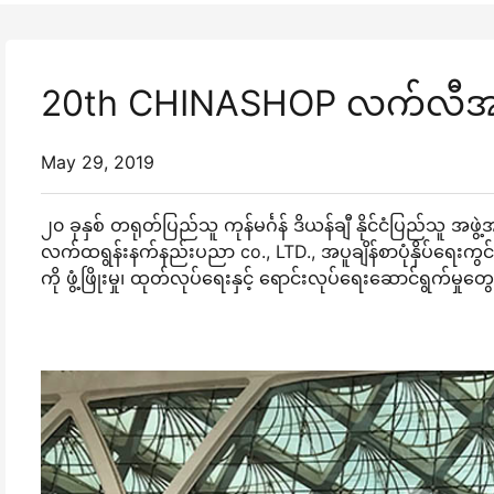
20th CHINASHOP လက်လီအရေ
May 29, 2019
၂၀ ခုနှစ် တရုတ်ပြည်သူ ကုန်မင်္ဂန် ဒိယန်ချီ နိုင်ငံပြည်သူ အ
လက်ထရွန်းနက်နည်းပညာ co., LTD., အပူချိန်စာပုံနှိပ်ရေးကွ
ကို ဖွံ့ဖြိုးမှု၊ ထုတ်လုပ်ရေးနှင့် ရောင်းလုပ်ရေးဆောင်ရွက်မှုတွေ