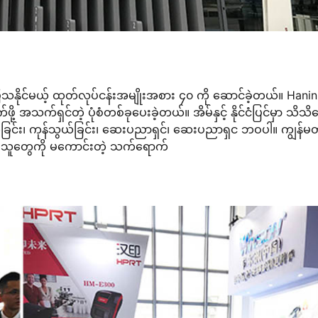
ပြသနိုင်မယ့် ထုတ်လုပ်ငန်းအမျိုးအစား ၄၀ ကို ဆောင်ခဲ့တယ်။ Hanin ပု
ို့ အသက်ရှင်တဲ့ ပုံစံတစ်ခုပေးခဲ့တယ်။ အိမ်နှင့် နိုင်ငံပြင်မှာ သိသ
ောက်ခြင်း၊ ကုန်သွယ်ခြင်း၊ ဆေးပညာရှင်၊ ဆေးပညာရှင ဘဝပါ။ ကျွန်မတ
သုံးသူတွေကို မကောင်းတဲ့ သက်ရောက်