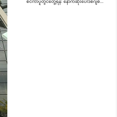
စင်ကာပူတွင်တွေ့ရန်: နောက်ဆုံးပေါ်ဒစ်ဂျစ်တယ်ပုံနှိပ်နည်းပညာကိုမြင်ရန် ITMA ASIA 2025 တွင်ဟာနင်နှင့်အတူ