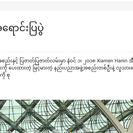
ာင်းပြပွဲ
ဖွဲ့အစည်းနှင့် ပြဇာတ်ပြဇာတ်လမ်းမှာ နံဝင် ၁၊ ၂၀၁၈ Xiamen Hanin အ
င်းကို ပေးထားတဲ့ မြင့်မားတဲ့ နည်းပညာအဖွဲ့အစည်းတစ်ဦးနဲ့ လူသား
ကို စု