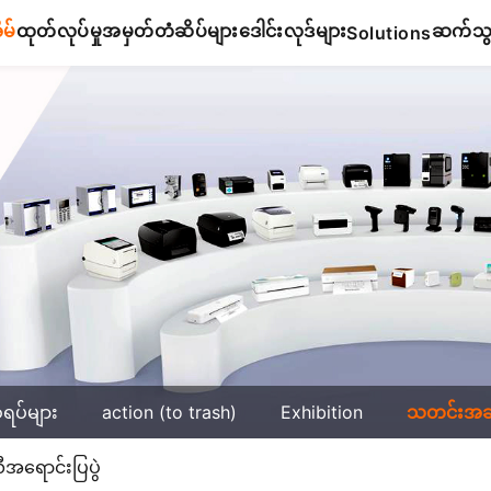
ိမ်
ထုတ်လုပ်မှု
အမှတ်တံဆိပ်များ
ဒေါင်းလုဒ်များ
ဆက်သွယ
Solutions
်ရပ်များ
action (to trash)
Exhibition
သတင်းအ
ရောင်းပြပွဲ