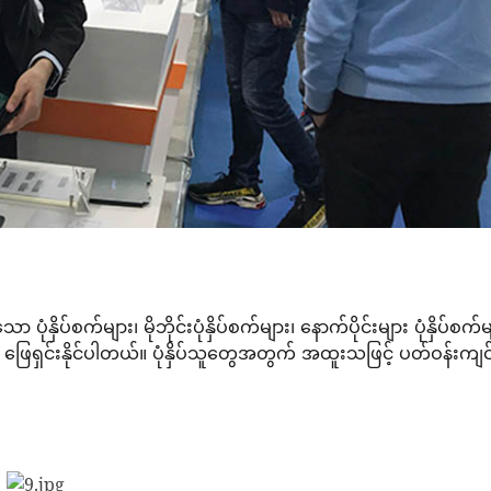
ိပ်စက်များ၊ မိုဘိုင်းပုံနှိပ်စက်များ၊ နောက်ပိုင်းများ ပုံနှိပ်စက်မ
ေကို ဖြေရှင်းနိုင်ပါတယ်။ ပုံနှိပ်သူတွေအတွက် အထူးသဖြင့် ပတ်ဝန်းကျင