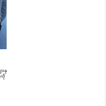
ျားနှ
်ကို