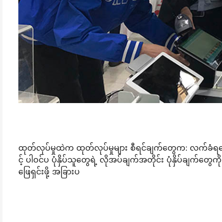
ထုတ်လုပ်မှုထဲက ထုတ်လုပ်မှုများ စီရင်ချက်တွေက: လက်ခံရသော ပုံနှ
င့် ပါဝင်ပ ပုံနှိပ်သူတွေရဲ့ လိုအပ်ချက်အတိုင်း ပုံနှိပ်ချက်တွ
ဖြေရှင်းဖို့ အခြားပ