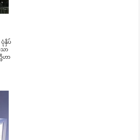
ံနှိပ်
ိသော
ို့ဟာ