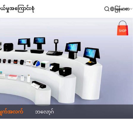
်မှု
အကြောင်းစုံ
မြန်မာစာ
ချက်အလက်
ဘလော့ဂ်