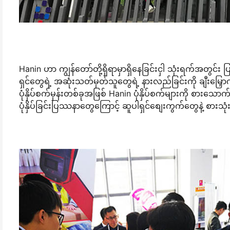
Hanin ဟာ ကျွန်တော်တို့ရှိရာမှာရှိနေခြင်းငှါ သုံးရက်အတွင်း 
ရှင်တွေရဲ့ အဆုံးသတ်မှတ်သူတွေရဲ့ နားလည်ခြင်းကို ချီးမြှောက်ဖ
ပုံနှိပ်စက်မှန်းတစ်ခုအဖြစ် Hanin ပုံနှိပ်စက်များကို စားသ
ပုံနှိပ်ခြင်းပြဿနာတွေကြောင့် ဆူပါရှင်စျေးကွက်တွေနဲ့ စား