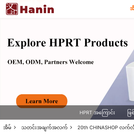
အ
HPRT အကြောင်း
ဖြစ
အိမ်
သတင်းအချက်အလက်
20th CHINASHOP လက်လီအ