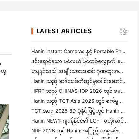
LATEST ARTICLES
ပိုပြီး
Hanin Instant Cameras နှင့် Portable Photo Printers များသည် IEAE Shenzhen 2026 တွင် စိတ်ဝင်စားမှုကြီးကို ဆွဲဆောင်သည်။
နှင်းရောင်သော ပင်လယ်ပြင်တစ်လျှောက် ခရီးစဉ်: ဟန်နင်သည် ကမ်ဒိုရှိ ကလေးများအား ဓာတ်ပုံပညာရေးအစီ
ီ
တွေ
ဟန်နင်သည် အမျိုးသားအဆင့် ဂုဏ်ထူးအသစ်ရရှိခဲ့သည်။ "၂၀၂၆ တရုတ်နိုင်ငံတွင် ထုတ်လုပ်ထားသည် · စားသုံးသူများမှ ယုံ
Hanin သည် ဆန်းသစ်တီထွင်မှုခေါင်းဆောင်မှုအတွက် လုပ်ငန်းနည်းပညာအမျိုးသားစင်တာအဖြစ် အသိအမှတ
HPRT သည် CHINASHOP 2026 တွင် စမတ်လက်လီရောင်းချမှုအတွက် AI-Driven NEX Series ကိုပြသသည်။
Hanin သည် TCT Asia 2026 တွင် စက်မှုလုပ်ငန်း 3D ပုံနှိပ်မှုအတွက် LCD-L298 နှင့် SJF ဆန်းသစ်တီထွင်မှုများကို ဖော်ပြသည်။
TCT အာရှ 2026 3D ပုံနှိပ်ပြပွဲတွင် Hanin ကိုပါဝင်ပါ
Hanin NEW1: ဂျပန်နိုင်ငံ၏ LOFT စတိုးဆိုင်များသို့ ဆောင်ရွက်သော စတီကယ်ပုံနှိပ်စက်
NRF 2026 တွင် Hanin: အပြည့်အဝရှုခင်းကို Intelligent Printing Solutions ဖြင့် လက်လီရောင်းချမှုကို အာဏာပေးခြင်း